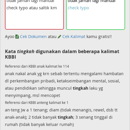
tidak
jaman
lagi
manual
check
typo
Ayoo
Cek Dokumen
atau
Cek Kalimat
kamu gratis!!
Kata
tingkah
digunakan dalam beberapa kalimat
KBBI
Referensi dari KBBI anak kalimat ke 114
anak nakal anak yg krn sebab tertentu mengalami hambatan
dl perkembangan pribadi, ketakseimbangan mental, sosial,
atau pendidikan sehingga muncul
tingkah
laku yg
menyimpang, msl mencopet
Referensi dari KBBI anteng kalimat ke 1
an·teng Jw a 1 tenang; diam (tidak menangis, rewel, dsb tt
anak-anak); 2 tidak banyak
tingkah
; 3 senang tinggal di
rumah (tidak banyak keluar rumah)