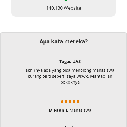
140.130 Website
Apa kata mereka?
ugas UAS
Dokum
 bisa menolong mahasiswa
Mudah sekali, tinggal
erti saya wkwk. Mantap lah
langsung 
okoknya
il
, Mahasiswa
Ratna 