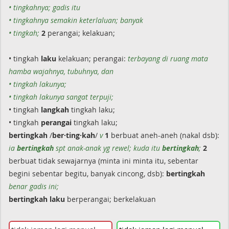
• tingkahnya; gadis itu
• tingkahnya semakin keterlaluan; banyak
• tingkah;
2
perangai; kelakuan;
• tingkah
laku
kelakuan; perangai:
terbayang di ruang mata
hamba wajahnya, tubuhnya, dan
• tingkah lakunya;
• tingkah lakunya sangat terpuji;
• tingkah
langkah
tingkah laku;
• tingkah
perangai
tingkah laku;
bertingkah
/
ber·ting·kah
/
v
1
berbuat aneh-aneh (nakal dsb):
ia
bertingkah
spt anak-anak yg rewel; kuda itu
bertingkah
;
2
berbuat tidak sewajarnya (minta ini minta itu, sebentar
begini sebentar begitu, banyak cincong, dsb):
bertingkah
benar gadis ini;
bertingkah
laku
berperangai; berkelakuan