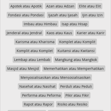
Apotek atau Apotik
Azan atau Adzan
Elite atau Elit
Fondasi atau Pondasi
Ijazah atau Ijasah
Ijin atau Izin
Imbau atau Himbau
Isap atau Hisap
Jenderal atau Jendral
Kaos atau Kaus
Karier atau Karir
Karisma atau Kharisma
Komplet atau Komplit
Komplit atau Komplet
Kuitansi atau Kwitansi
Lembap atau Lembab
Mangkung atau Mangkok
Masjid atau Mesjid
Memerhatikan atau Memperhatikan
Menyosialisasikan atau Mensosialisasikan
Nasehat atau Nasihat
Perduli atau Peduli
Performa atau Peforma
Pikir atau Fikir
Rapot atau Rapor
Risiko atau Resiko