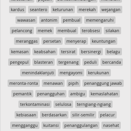
kardus
seantero
keturunan
merekah
wejangan
wawasan
antonim
pembual
memengaruhi
pelancong
memek
membual
terobsesi
silakan
meranggas
persetan
menyerap
keuntungan
kemasan
keabsahan
tersirat
bersinergi
belagu
pengepul
blasteran
tergenang
peduli
bercanda
menindaklanjuti
mengayomi
kerukunan
meronta-ronta
menawan
pipih
penanggung jawab
pemantik
penangguhan
ambigu
kemaslahatan
terkontaminasi
selulosa
terngiang-ngiang
kebiasaan
berdasarkan
silir-semilir
pelacur
mengganggu
kuitansi
penanggulangan
nasehat