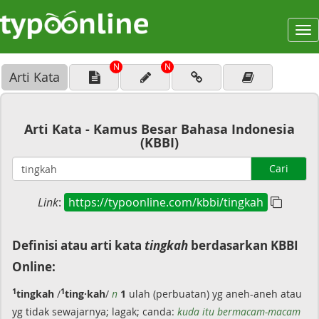
To
na
N
N
Arti Kata
Arti Kata - Kamus Besar Bahasa Indonesia
(KBBI)
Cari
Link
:
https://typoonline.com/kbbi/tingkah
Definisi atau arti kata
tingkah
berdasarkan KBBI
Online:
1
1
tingkah
/
ting·kah
/
n
1
ulah (perbuatan) yg aneh-aneh atau
yg tidak sewajarnya; lagak; canda:
kuda itu bermacam-macam