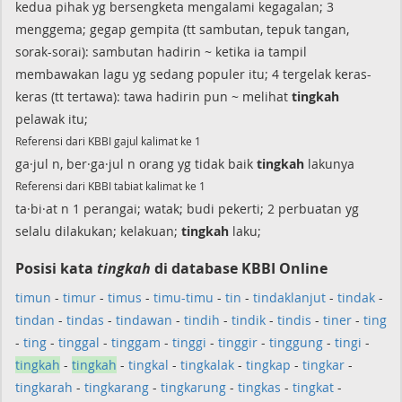
kedua pihak yg bersengketa mengalami kegagalan; 3
menggema; gegap gempita (tt sambutan, tepuk tangan,
sorak-sorai): sambutan hadirin ~ ketika ia tampil
membawakan lagu yg sedang populer itu; 4 tergelak keras-
keras (tt tertawa): tawa hadirin pun ~ melihat
tingkah
pelawak itu;
Referensi dari KBBI gajul kalimat ke 1
ga·jul n, ber·ga·jul n orang yg tidak baik
tingkah
lakunya
Referensi dari KBBI tabiat kalimat ke 1
ta·bi·at n 1 perangai; watak; budi pekerti; 2 perbuatan yg
selalu dilakukan; kelakuan;
tingkah
laku;
Posisi kata
tingkah
di database KBBI Online
timun
-
timur
-
timus
-
timu-timu
-
tin
-
tindaklanjut
-
tindak
-
tindan
-
tindas
-
tindawan
-
tindih
-
tindik
-
tindis
-
tiner
-
ting
-
ting
-
tinggal
-
tinggam
-
tinggi
-
tinggir
-
tinggung
-
tingi
-
tingkah
-
tingkah
-
tingkal
-
tingkalak
-
tingkap
-
tingkar
-
tingkarah
-
tingkarang
-
tingkarung
-
tingkas
-
tingkat
-