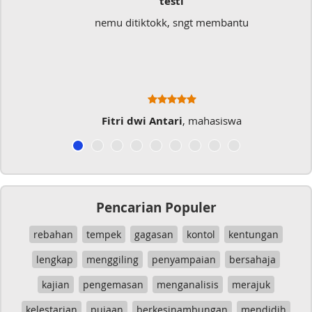
testi
Sangat Me
okk, sngt membantu
Sangat membantu buat ty
typo kalau 
Antari
, mahasiswa
Musicer 
Pencarian Populer
rebahan
tempek
gagasan
kontol
kentungan
lengkap
menggiling
penyampaian
bersahaja
kajian
pengemasan
menganalisis
merajuk
kelestarian
pujaan
berkesinambungan
mendidih