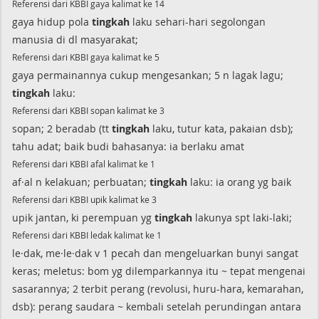
Referensi dari KBBI gaya kalimat ke 14
gaya hidup pola
tingkah
laku sehari-hari segolongan
manusia di dl masyarakat;
Referensi dari KBBI gaya kalimat ke 5
gaya permainannya cukup mengesankan; 5 n lagak lagu;
tingkah
laku:
Referensi dari KBBI sopan kalimat ke 3
sopan; 2 beradab (tt
tingkah
laku, tutur kata, pakaian dsb);
tahu adat; baik budi bahasanya: ia berlaku amat
Referensi dari KBBI afal kalimat ke 1
af·al n kelakuan; perbuatan;
tingkah
laku: ia orang yg baik
Referensi dari KBBI upik kalimat ke 3
upik jantan, ki perempuan yg
tingkah
lakunya spt laki-laki;
Referensi dari KBBI ledak kalimat ke 1
le·dak, me·le·dak v 1 pecah dan mengeluarkan bunyi sangat
keras; meletus: bom yg dilemparkannya itu ~ tepat mengenai
sasarannya; 2 terbit perang (revolusi, huru-hara, kemarahan,
dsb): perang saudara ~ kembali setelah perundingan antara