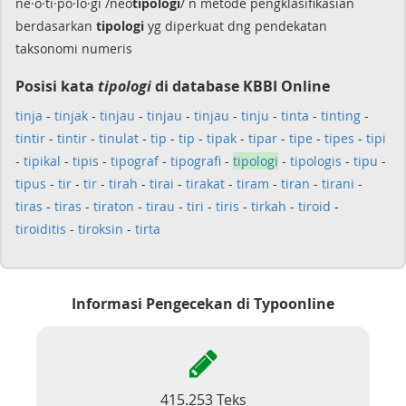
ne·o·ti·po·lo·gi /néo
tipologi
/ n metode pengklasifikasian
berdasarkan
tipologi
yg diperkuat dng pendekatan
taksonomi numeris
Posisi kata
tipologi
di database KBBI Online
tinja
-
tinjak
-
tinjau
-
tinjau
-
tinjau
-
tinju
-
tinta
-
tinting
-
tintir
-
tintir
-
tinulat
-
tip
-
tip
-
tipak
-
tipar
-
tipe
-
tipes
-
tipi
-
tipikal
-
tipis
-
tipograf
-
tipografi
-
tipologi
-
tipologis
-
tipu
-
tipus
-
tir
-
tir
-
tirah
-
tirai
-
tirakat
-
tiram
-
tiran
-
tirani
-
tiras
-
tiras
-
tiraton
-
tirau
-
tiri
-
tiris
-
tirkah
-
tiroid
-
tiroiditis
-
tiroksin
-
tirta
Informasi Pengecekan di Typoonline
415.253 Teks