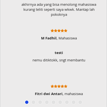
akhirnya ada yang bisa menolong mahasiswa
kurang teliti seperti saya wkwk. Mantap lah
pokoknya
M Fadhil
, Mahasiswa
testi
nemu ditiktokk, sngt membantu
S
Fitri dwi Antari
, mahasiswa