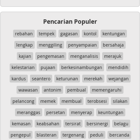
Pencarian Populer
rebahan
tempek
gagasan
kontol
kentungan
lengkap
menggiling
penyampaian
bersahaja
kajian
pengemasan
menganalisis
merajuk
kelestarian
pujaan
berkesinambungan
mendidih
kardus
seantero
keturunan
merekah
wejangan
wawasan
antonim
pembual
memengaruhi
pelancong
memek
membual
terobsesi
silakan
meranggas
persetan
menyerap
keuntungan
kemasan
keabsahan
tersirat
bersinergi
belagu
pengepul
blasteran
tergenang
peduli
bercanda