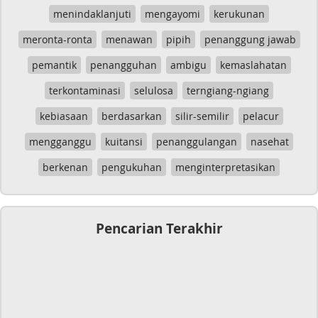
menindaklanjuti
mengayomi
kerukunan
meronta-ronta
menawan
pipih
penanggung jawab
pemantik
penangguhan
ambigu
kemaslahatan
terkontaminasi
selulosa
terngiang-ngiang
kebiasaan
berdasarkan
silir-semilir
pelacur
mengganggu
kuitansi
penanggulangan
nasehat
berkenan
pengukuhan
menginterpretasikan
Pencarian Terakhir