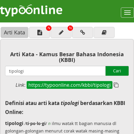
To
na
N
N
Arti Kata
Arti Kata - Kamus Besar Bahasa Indonesia
(KBBI)
Cari
Link
:
https://typoonline.com/kbbi/tipologi
Definisi atau arti kata
tipologi
berdasarkan KBBI
Online:
tipologi
/
ti·po·lo·gi
/
n
ilmu watak tt bagian manusia dl
golongan-golongan menurut corak watak masing-masing