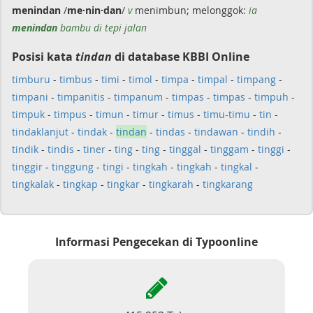
menindan
/
me·nin·dan
/
v
menimbun; melonggok:
ia
menindan
bambu di tepi jalan
Posisi kata
tindan
di database KBBI Online
timburu
-
timbus
-
timi
-
timol
-
timpa
-
timpal
-
timpang
-
timpani
-
timpanitis
-
timpanum
-
timpas
-
timpas
-
timpuh
-
timpuk
-
timpus
-
timun
-
timur
-
timus
-
timu-timu
-
tin
-
tindaklanjut
-
tindak
-
tindan
-
tindas
-
tindawan
-
tindih
-
tindik
-
tindis
-
tiner
-
ting
-
ting
-
tinggal
-
tinggam
-
tinggi
-
tinggir
-
tinggung
-
tingi
-
tingkah
-
tingkah
-
tingkal
-
tingkalak
-
tingkap
-
tingkar
-
tingkarah
-
tingkarang
Informasi Pengecekan di Typoonline