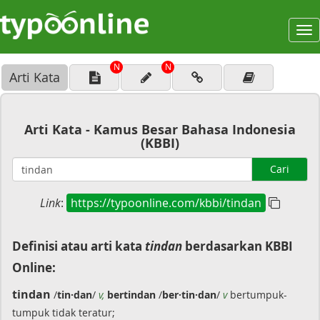
To
na
N
N
Arti Kata
Arti Kata - Kamus Besar Bahasa Indonesia
(KBBI)
Cari
Link
:
https://typoonline.com/kbbi/tindan
Definisi atau arti kata
tindan
berdasarkan KBBI
Online:
tindan
/
tin·dan
/
v,
bertindan
/
ber·tin·dan
/
v
bertumpuk-
tumpuk tidak teratur;