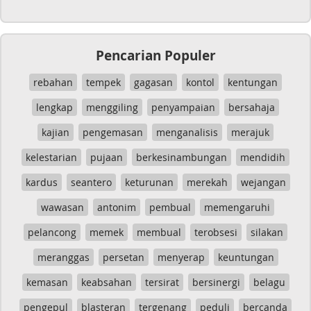
Pencarian Populer
rebahan
tempek
gagasan
kontol
kentungan
lengkap
menggiling
penyampaian
bersahaja
kajian
pengemasan
menganalisis
merajuk
kelestarian
pujaan
berkesinambungan
mendidih
kardus
seantero
keturunan
merekah
wejangan
wawasan
antonim
pembual
memengaruhi
pelancong
memek
membual
terobsesi
silakan
meranggas
persetan
menyerap
keuntungan
kemasan
keabsahan
tersirat
bersinergi
belagu
pengepul
blasteran
tergenang
peduli
bercanda