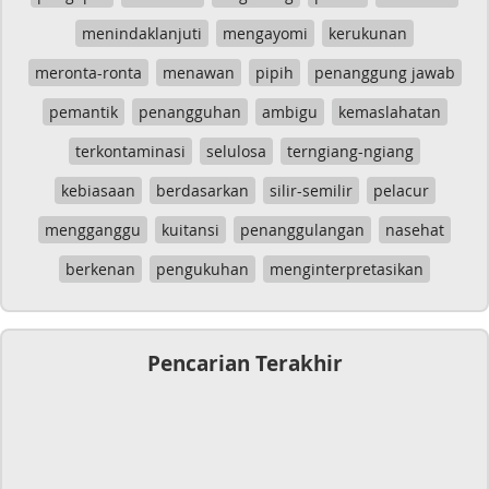
menindaklanjuti
mengayomi
kerukunan
meronta-ronta
menawan
pipih
penanggung jawab
pemantik
penangguhan
ambigu
kemaslahatan
terkontaminasi
selulosa
terngiang-ngiang
kebiasaan
berdasarkan
silir-semilir
pelacur
mengganggu
kuitansi
penanggulangan
nasehat
berkenan
pengukuhan
menginterpretasikan
Pencarian Terakhir