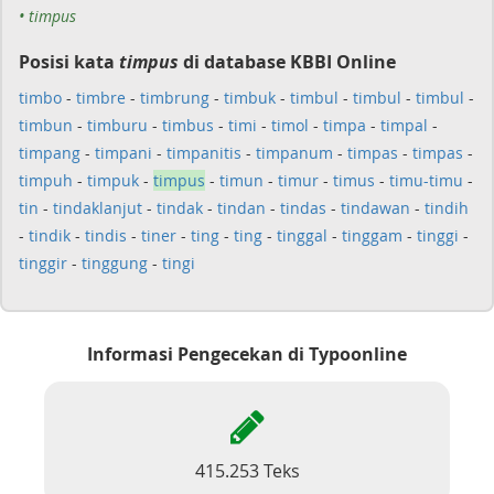
• timpus
Posisi kata
timpus
di database KBBI Online
timbo
-
timbre
-
timbrung
-
timbuk
-
timbul
-
timbul
-
timbul
-
timbun
-
timburu
-
timbus
-
timi
-
timol
-
timpa
-
timpal
-
timpang
-
timpani
-
timpanitis
-
timpanum
-
timpas
-
timpas
-
timpuh
-
timpuk
-
timpus
-
timun
-
timur
-
timus
-
timu-timu
-
tin
-
tindaklanjut
-
tindak
-
tindan
-
tindas
-
tindawan
-
tindih
-
tindik
-
tindis
-
tiner
-
ting
-
ting
-
tinggal
-
tinggam
-
tinggi
-
tinggir
-
tinggung
-
tingi
Informasi Pengecekan di Typoonline
415.253 Teks