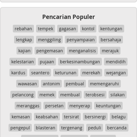
Pencarian Populer
rebahan
tempek
gagasan
kontol
kentungan
lengkap
menggiling
penyampaian
bersahaja
kajian
pengemasan
menganalisis
merajuk
kelestarian
pujaan
berkesinambungan
mendidih
kardus
seantero
keturunan
merekah
wejangan
wawasan
antonim
pembual
memengaruhi
pelancong
memek
membual
terobsesi
silakan
meranggas
persetan
menyerap
keuntungan
kemasan
keabsahan
tersirat
bersinergi
belagu
pengepul
blasteran
tergenang
peduli
bercanda