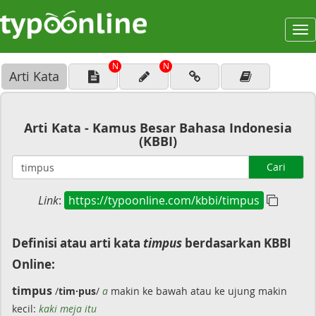
To
na
N
N
Arti Kata
Arti Kata - Kamus Besar Bahasa Indonesia
(KBBI)
Cari
Link
:
https://typoonline.com/kbbi/timpus
Definisi atau arti kata
timpus
berdasarkan KBBI
Online:
timpus
/
tim·pus
/
a
makin ke bawah atau ke ujung makin
kecil:
kaki meja itu