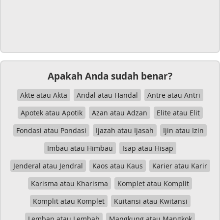
Apakah Anda sudah benar?
Akte atau Akta
Andal atau Handal
Antre atau Antri
Apotek atau Apotik
Azan atau Adzan
Elite atau Elit
Fondasi atau Pondasi
Ijazah atau Ijasah
Ijin atau Izin
Imbau atau Himbau
Isap atau Hisap
Jenderal atau Jendral
Kaos atau Kaus
Karier atau Karir
Karisma atau Kharisma
Komplet atau Komplit
Komplit atau Komplet
Kuitansi atau Kwitansi
Lembap atau Lembab
Mangkung atau Mangkok