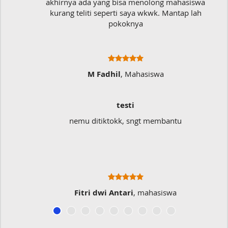
akhirnya ada yang bisa menolong mahasiswa
kurang teliti seperti saya wkwk. Mantap lah
pokoknya
M Fadhil
, Mahasiswa
testi
nemu ditiktokk, sngt membantu
Fitri dwi Antari
, mahasiswa