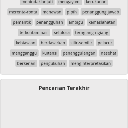
menindaklanjuti
mengayomi
kerukunan
meronta-ronta
menawan
pipih
penanggung jawab
pemantik
penangguhan
ambigu
kemaslahatan
terkontaminasi
selulosa
terngiang-ngiang
kebiasaan
berdasarkan
silir-semilir
pelacur
mengganggu
kuitansi
penanggulangan
nasehat
berkenan
pengukuhan
menginterpretasikan
Pencarian Terakhir