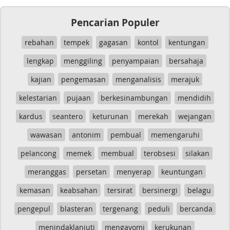
Pencarian Populer
rebahan
tempek
gagasan
kontol
kentungan
lengkap
menggiling
penyampaian
bersahaja
kajian
pengemasan
menganalisis
merajuk
kelestarian
pujaan
berkesinambungan
mendidih
kardus
seantero
keturunan
merekah
wejangan
wawasan
antonim
pembual
memengaruhi
pelancong
memek
membual
terobsesi
silakan
meranggas
persetan
menyerap
keuntungan
kemasan
keabsahan
tersirat
bersinergi
belagu
pengepul
blasteran
tergenang
peduli
bercanda
menindaklanjuti
mengayomi
kerukunan