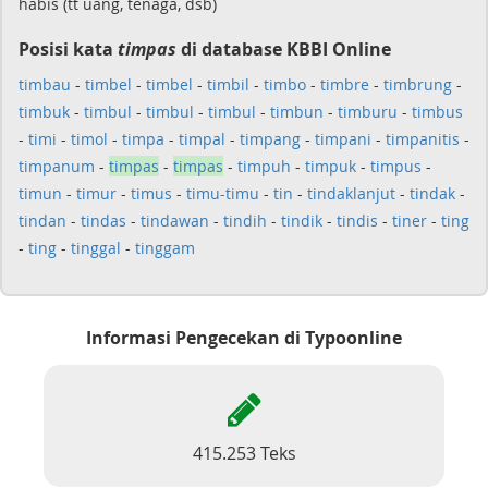
habis (tt uang, tenaga, dsb)
Posisi kata
timpas
di database KBBI Online
timbau
-
timbel
-
timbel
-
timbil
-
timbo
-
timbre
-
timbrung
-
timbuk
-
timbul
-
timbul
-
timbul
-
timbun
-
timburu
-
timbus
-
timi
-
timol
-
timpa
-
timpal
-
timpang
-
timpani
-
timpanitis
-
timpanum
-
timpas
-
timpas
-
timpuh
-
timpuk
-
timpus
-
timun
-
timur
-
timus
-
timu-timu
-
tin
-
tindaklanjut
-
tindak
-
tindan
-
tindas
-
tindawan
-
tindih
-
tindik
-
tindis
-
tiner
-
ting
-
ting
-
tinggal
-
tinggam
Informasi Pengecekan di Typoonline
415.253 Teks