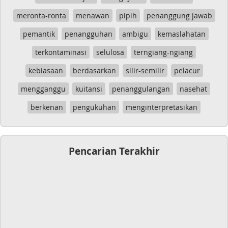
meronta-ronta
menawan
pipih
penanggung jawab
pemantik
penangguhan
ambigu
kemaslahatan
terkontaminasi
selulosa
terngiang-ngiang
kebiasaan
berdasarkan
silir-semilir
pelacur
mengganggu
kuitansi
penanggulangan
nasehat
berkenan
pengukuhan
menginterpretasikan
Pencarian Terakhir