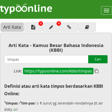
To
na
N
N
Arti Kata
Arti Kata - Kamus Besar Bahasa Indonesia
(KBBI)
Cari
Link
:
https://typoonline.com/kbbi/timpas
Definisi atau arti kata
timpas
berdasarkan KBBI
Online:
1
1
timpas
/
tim·pas
/
a
1
surut yg serendah-rendahnya (tt air
dsb):
air