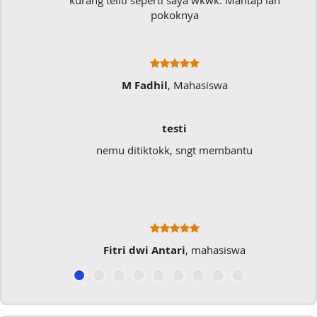
kurang teliti seperti saya wkwk. Mantap lah
pokoknya
M Fadhil
, Mahasiswa
testi
nemu ditiktokk, sngt membantu
Fitri dwi Antari
, mahasiswa