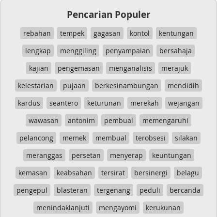
Pencarian Populer
rebahan
tempek
gagasan
kontol
kentungan
lengkap
menggiling
penyampaian
bersahaja
kajian
pengemasan
menganalisis
merajuk
kelestarian
pujaan
berkesinambungan
mendidih
kardus
seantero
keturunan
merekah
wejangan
wawasan
antonim
pembual
memengaruhi
pelancong
memek
membual
terobsesi
silakan
meranggas
persetan
menyerap
keuntungan
kemasan
keabsahan
tersirat
bersinergi
belagu
pengepul
blasteran
tergenang
peduli
bercanda
menindaklanjuti
mengayomi
kerukunan