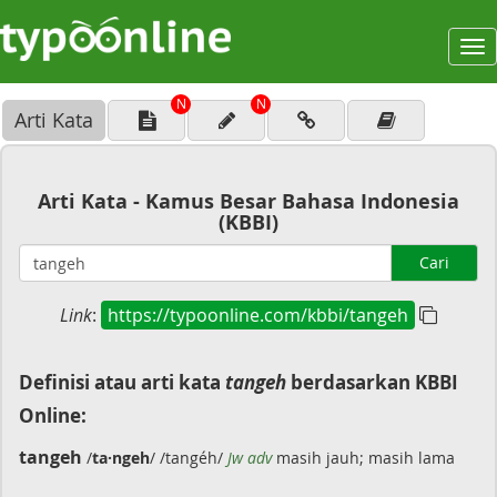
To
na
N
N
Arti Kata
Arti Kata - Kamus Besar Bahasa Indonesia
(KBBI)
Cari
Link
:
https://typoonline.com/kbbi/tangeh
Definisi atau arti kata
tangeh
berdasarkan KBBI
Online:
tangeh
/
ta·ngeh
/ /tangéh/
Jw adv
masih jauh; masih lama