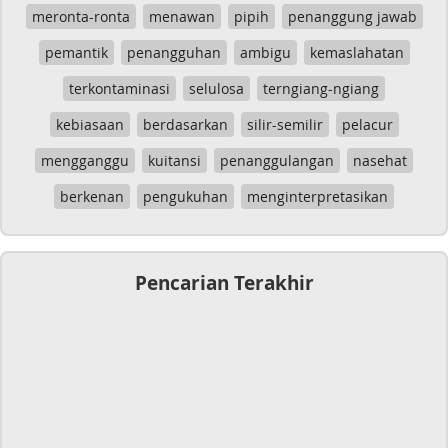
meronta-ronta
menawan
pipih
penanggung jawab
pemantik
penangguhan
ambigu
kemaslahatan
terkontaminasi
selulosa
terngiang-ngiang
kebiasaan
berdasarkan
silir-semilir
pelacur
mengganggu
kuitansi
penanggulangan
nasehat
berkenan
pengukuhan
menginterpretasikan
Pencarian Terakhir