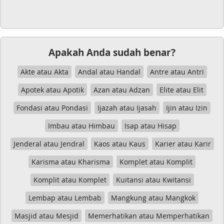
Apakah Anda sudah benar?
Akte atau Akta
Andal atau Handal
Antre atau Antri
Apotek atau Apotik
Azan atau Adzan
Elite atau Elit
Fondasi atau Pondasi
Ijazah atau Ijasah
Ijin atau Izin
Imbau atau Himbau
Isap atau Hisap
Jenderal atau Jendral
Kaos atau Kaus
Karier atau Karir
Karisma atau Kharisma
Komplet atau Komplit
Komplit atau Komplet
Kuitansi atau Kwitansi
Lembap atau Lembab
Mangkung atau Mangkok
Masjid atau Mesjid
Memerhatikan atau Memperhatikan