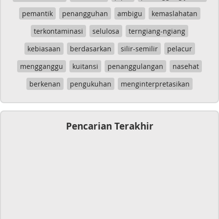
pemantik
penangguhan
ambigu
kemaslahatan
terkontaminasi
selulosa
terngiang-ngiang
kebiasaan
berdasarkan
silir-semilir
pelacur
mengganggu
kuitansi
penanggulangan
nasehat
berkenan
pengukuhan
menginterpretasikan
Pencarian Terakhir