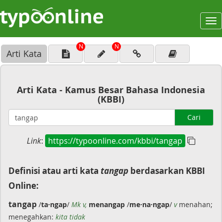
To
na
N
N
Arti Kata
Arti Kata - Kamus Besar Bahasa Indonesia
(KBBI)
Cari
Link
:
https://typoonline.com/kbbi/tangap
Definisi atau arti kata
tangap
berdasarkan KBBI
Online:
tangap
/
ta·ngap
/
Mk v,
menangap
/
me·na·ngap
/
v
menahan;
menegahkan:
kita tidak