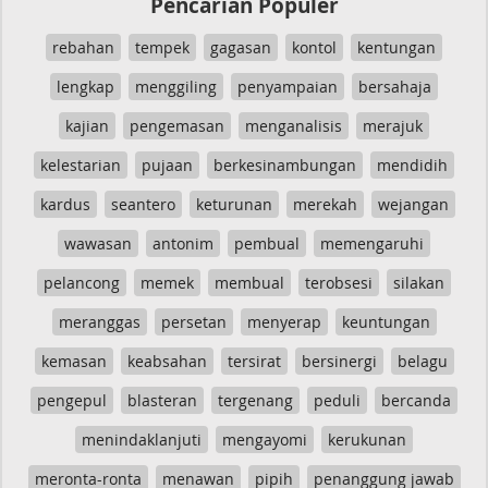
Pencarian Populer
rebahan
tempek
gagasan
kontol
kentungan
lengkap
menggiling
penyampaian
bersahaja
kajian
pengemasan
menganalisis
merajuk
kelestarian
pujaan
berkesinambungan
mendidih
kardus
seantero
keturunan
merekah
wejangan
wawasan
antonim
pembual
memengaruhi
pelancong
memek
membual
terobsesi
silakan
meranggas
persetan
menyerap
keuntungan
kemasan
keabsahan
tersirat
bersinergi
belagu
pengepul
blasteran
tergenang
peduli
bercanda
menindaklanjuti
mengayomi
kerukunan
meronta-ronta
menawan
pipih
penanggung jawab