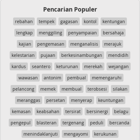
Pencarian Populer
rebahan
tempek
gagasan
kontol
kentungan
lengkap
menggiling
penyampaian
bersahaja
kajian
pengemasan
menganalisis
merajuk
kelestarian
pujaan
berkesinambungan
mendidih
kardus
seantero
keturunan
merekah
wejangan
wawasan
antonim
pembual
memengaruhi
pelancong
memek
membual
terobsesi
silakan
meranggas
persetan
menyerap
keuntungan
kemasan
keabsahan
tersirat
bersinergi
belagu
pengepul
blasteran
tergenang
peduli
bercanda
menindaklanjuti
mengayomi
kerukunan