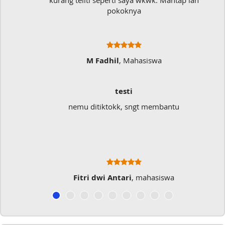
kurang teliti seperti saya wkwk. Mantap lah
pokoknya
M Fadhil
, Mahasiswa
testi
nemu ditiktokk, sngt membantu
Fitri dwi Antari
, mahasiswa