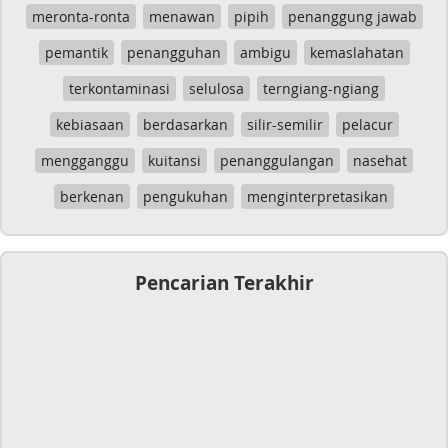
meronta-ronta
menawan
pipih
penanggung jawab
pemantik
penangguhan
ambigu
kemaslahatan
terkontaminasi
selulosa
terngiang-ngiang
kebiasaan
berdasarkan
silir-semilir
pelacur
mengganggu
kuitansi
penanggulangan
nasehat
berkenan
pengukuhan
menginterpretasikan
Pencarian Terakhir