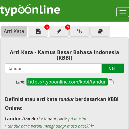
To
na
N
N
Arti Kata
Arti Kata - Kamus Besar Bahasa Indonesia
(KBBI)
Cari
Link
:
https://typoonline.com/kbbi/tandur
Definisi atau arti kata
tandur
berdasarkan KBBI
Online:
tandur
/
tan·dur
/
v
tanam padi:
pd musim
• tandur para petani menghadapi masa paceklik;