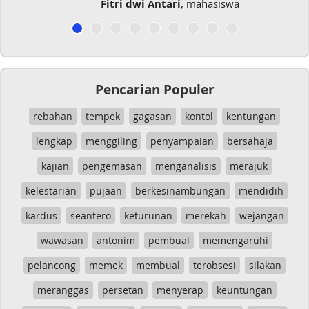
Fitri dwi Antari
, mahasiswa
Pencarian Populer
rebahan
tempek
gagasan
kontol
kentungan
lengkap
menggiling
penyampaian
bersahaja
kajian
pengemasan
menganalisis
merajuk
kelestarian
pujaan
berkesinambungan
mendidih
kardus
seantero
keturunan
merekah
wejangan
wawasan
antonim
pembual
memengaruhi
pelancong
memek
membual
terobsesi
silakan
meranggas
persetan
menyerap
keuntungan