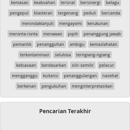
kemasan
keabsahan
tersirat
bersinergi
belagu
pengepul
blasteran
tergenang
peduli
bercanda
menindaklanjuti
mengayomi
kerukunan
meronta-ronta
menawan
pipih
penanggung jawab
pemantik
penangguhan
ambigu
kemaslahatan
terkontaminasi
selulosa
terngiang-ngiang
kebiasaan
berdasarkan
silir-semilir
pelacur
mengganggu
kuitansi
penanggulangan
nasehat
berkenan
pengukuhan
menginterpretasikan
Pencarian Terakhir