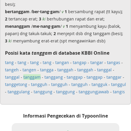
besi);
bertanggam
/
ber·tang·gam
/
v
1
bersambung rapat (tt kayu);
2
tertancap erat;
3
ki
berhubungan rapat dan erat;
menanggam
/
me·nang·gam
/
v
1
menyambung kayu (balok,
papan) dng takuk-takuk;
2
menjepit dsb dng tanggam (besi);
3
ki
menyambung erat-erat (spt mengawinkan dsb)
Posisi kata
tanggam
di database KBBI Online
tang
-
tang
-
tang
-
tang
-
tangan
-
tangap
-
tangar
-
tangas
-
tangeh
-
tangen
-
tangga
-
tanggah
-
tanggah
-
tanggal
-
tanggal
-
tanggam
-
tanggang
-
tanggap
-
tanggap
-
tanggar
-
tanggetong
-
tangguh
-
tangguh
-
tangguh
-
tangguk
-
tanggul
-
tanggulang
-
tanggung
-
tanggung
-
tanggungjawab
-
tangis
Informasi Pengecekan di Typoonline