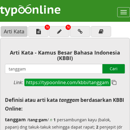
To
na
N
N
Arti Kata
Arti Kata - Kamus Besar Bahasa Indonesia
(KBBI)
Cari
Link
:
https://typoonline.com/kbbi/tanggam
Definisi atau arti kata
tanggam
berdasarkan KBBI
Online:
tanggam
/
tang·gam
/
n
1
persambungan kayu (balok,
papan) dng takuk-takuk sehingga dapat rapat;
2
penjepit (dr