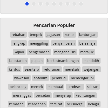
Pencarian Populer
rebahan
tempek
gagasan
kontol
kentungan
lengkap
menggiling
penyampaian
bersahaja
kajian
pengemasan
menganalisis
merajuk
kelestarian
pujaan
berkesinambungan
mendidih
kardus
seantero
keturunan
merekah
wejangan
wawasan
antonim
pembual
memengaruhi
pelancong
memek
membual
terobsesi
silakan
meranggas
persetan
menyerap
keuntungan
kemasan
keabsahan
tersirat
bersinergi
belagu