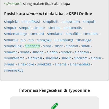
• sinansari ,
siang malam tidak akan lupa
Posisi kata
sinansari
di database KBBI Online
simpleks
-
simplifikasi
-
simplistis
-
simposium
-
simpuh
-
simpuk
-
simpul
-
simpur
-
simtom
-
simtomatis
-
simtomatologi
-
simulasi
-
simulator
-
simulfiks
-
simultan
-
simuntu
-
sin
-
sin
-
sinagoge
-
sinambung
-
sinanaga
-
sinandung
-
sinansari
-
sinar
-
sinar
-
sinatan
-
sinau
-
sinawar
-
sinda
-
sindap
-
sinden
-
sinder
-
sindeton
-
sindikalisme
-
sindikasi
-
sindikat
-
sindir
-
sindrom
-
sindur
-
sineas
-
sinekdoke
-
sinektika
-
sinema
-
sinemapleks
-
sinemaskop
Informasi Pengecekan di Typoonline