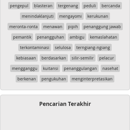
pengepul
blasteran
tergenang
peduli
bercanda
menindaklanjuti
mengayomi
kerukunan
meronta-ronta
menawan
pipih
penanggung jawab
pemantik
penangguhan
ambigu
kemaslahatan
terkontaminasi
selulosa
terngiang-ngiang
kebiasaan
berdasarkan
silir-semilir
pelacur
mengganggu
kuitansi
penanggulangan
nasehat
berkenan
pengukuhan
menginterpretasikan
Pencarian Terakhir