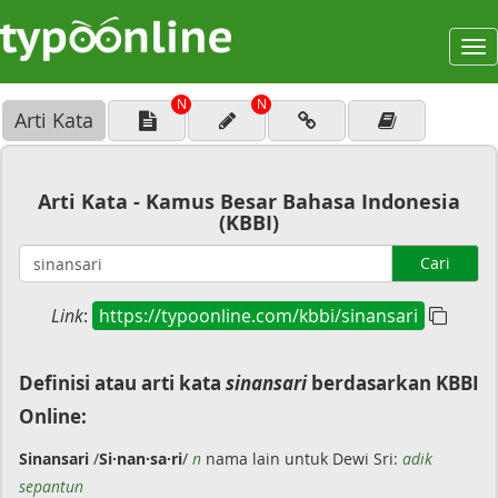
To
na
N
N
Arti Kata
Arti Kata - Kamus Besar Bahasa Indonesia
(KBBI)
Cari
Link
:
https://typoonline.com/kbbi/sinansari
Definisi atau arti kata
sinansari
berdasarkan KBBI
Online:
Sinansari
/
Si·nan·sa·ri
/
n
nama lain untuk Dewi Sri:
adik
sepantun