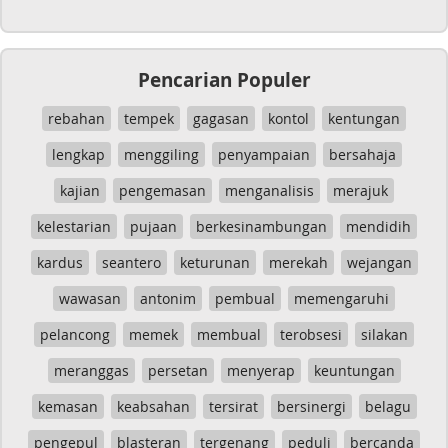
Pencarian Populer
rebahan
tempek
gagasan
kontol
kentungan
lengkap
menggiling
penyampaian
bersahaja
kajian
pengemasan
menganalisis
merajuk
kelestarian
pujaan
berkesinambungan
mendidih
kardus
seantero
keturunan
merekah
wejangan
wawasan
antonim
pembual
memengaruhi
pelancong
memek
membual
terobsesi
silakan
meranggas
persetan
menyerap
keuntungan
kemasan
keabsahan
tersirat
bersinergi
belagu
pengepul
blasteran
tergenang
peduli
bercanda