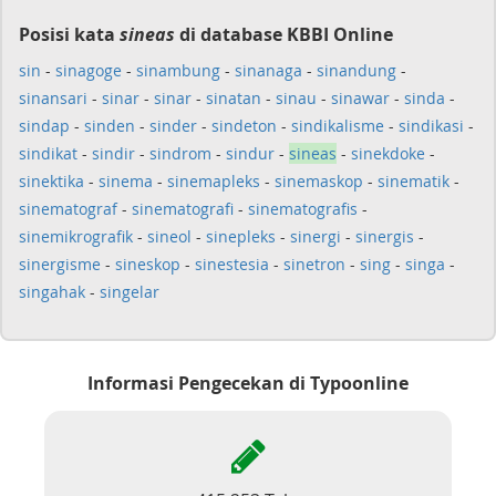
Posisi kata
sineas
di database KBBI Online
sin
-
sinagoge
-
sinambung
-
sinanaga
-
sinandung
-
sinansari
-
sinar
-
sinar
-
sinatan
-
sinau
-
sinawar
-
sinda
-
sindap
-
sinden
-
sinder
-
sindeton
-
sindikalisme
-
sindikasi
-
sindikat
-
sindir
-
sindrom
-
sindur
-
sineas
-
sinekdoke
-
sinektika
-
sinema
-
sinemapleks
-
sinemaskop
-
sinematik
-
sinematograf
-
sinematografi
-
sinematografis
-
sinemikrografik
-
sineol
-
sinepleks
-
sinergi
-
sinergis
-
sinergisme
-
sineskop
-
sinestesia
-
sinetron
-
sing
-
singa
-
singahak
-
singelar
Informasi Pengecekan di Typoonline