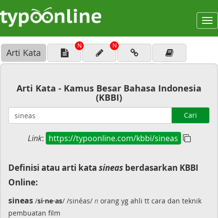
To
na
N
N
Arti Kata
Arti Kata - Kamus Besar Bahasa Indonesia
(KBBI)
Cari
Link
:
https://typoonline.com/kbbi/sineas
Definisi atau arti kata
sineas
berdasarkan KBBI
Online:
sineas
/
si·ne·as
/ /sinéas/
n
orang yg ahli tt cara dan teknik
pembuatan film