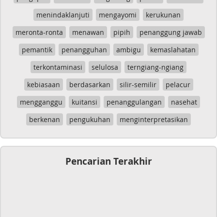
menindaklanjuti
mengayomi
kerukunan
meronta-ronta
menawan
pipih
penanggung jawab
pemantik
penangguhan
ambigu
kemaslahatan
terkontaminasi
selulosa
terngiang-ngiang
kebiasaan
berdasarkan
silir-semilir
pelacur
mengganggu
kuitansi
penanggulangan
nasehat
berkenan
pengukuhan
menginterpretasikan
Pencarian Terakhir