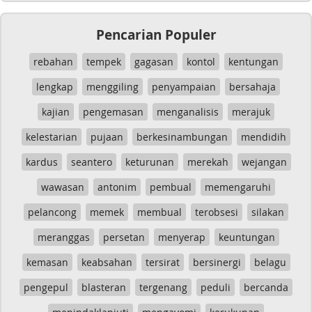
Pencarian Populer
rebahan
tempek
gagasan
kontol
kentungan
lengkap
menggiling
penyampaian
bersahaja
kajian
pengemasan
menganalisis
merajuk
kelestarian
pujaan
berkesinambungan
mendidih
kardus
seantero
keturunan
merekah
wejangan
wawasan
antonim
pembual
memengaruhi
pelancong
memek
membual
terobsesi
silakan
meranggas
persetan
menyerap
keuntungan
kemasan
keabsahan
tersirat
bersinergi
belagu
pengepul
blasteran
tergenang
peduli
bercanda