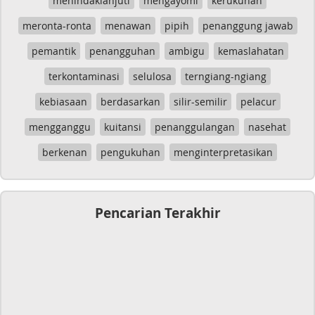
menindaklanjuti
mengayomi
kerukunan
meronta-ronta
menawan
pipih
penanggung jawab
pemantik
penangguhan
ambigu
kemaslahatan
terkontaminasi
selulosa
terngiang-ngiang
kebiasaan
berdasarkan
silir-semilir
pelacur
mengganggu
kuitansi
penanggulangan
nasehat
berkenan
pengukuhan
menginterpretasikan
Pencarian Terakhir