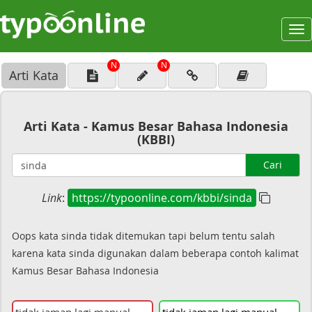
To
na
N
N
Arti Kata
Arti Kata - Kamus Besar Bahasa Indonesia
(KBBI)
Cari
Link
:
https://typoonline.com/kbbi/sinda
Oops kata sinda tidak ditemukan tapi belum tentu salah
karena kata sinda digunakan dalam beberapa contoh kalimat
Kamus Besar Bahasa Indonesia