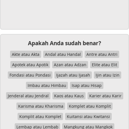
Apakah Anda sudah benar?
Akte atau Akta
Andal atau Handal
Antre atau Antri
Apotek atau Apotik
Azan atau Adzan
Elite atau Elit
Fondasi atau Pondasi
Ijazah atau Ijasah
Ijin atau Izin
Imbau atau Himbau
Isap atau Hisap
Jenderal atau Jendral
Kaos atau Kaus
Karier atau Karir
Karisma atau Kharisma
Komplet atau Komplit
Komplit atau Komplet
Kuitansi atau Kwitansi
Lembap atau Lembab
Mangkung atau Mangkok