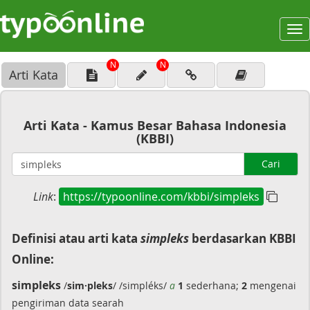
To
na
N
N
Arti Kata
Arti Kata - Kamus Besar Bahasa Indonesia
(KBBI)
Cari
Link
:
https://typoonline.com/kbbi/simpleks
Definisi atau arti kata
simpleks
berdasarkan KBBI
Online:
simpleks
/
sim·pleks
/ /simpléks/
a
1
sederhana;
2
mengenai
pengiriman data searah