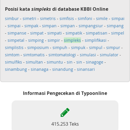
Posisi kata
simpleks
di database KBBI Online
simbur
-
simetri
-
simetris
-
simfisis
-
simfoni
-
simile
-
simpai
-
simpai
-
simpak
-
simpan
-
simpan
-
simpangsiur
-
simpang
-
simpanse
-
simpat
-
simpati
-
simpatik
-
simpatisan
-
simpel
-
simpetal
-
simping
-
simpir
-
simpleks
-
simplifikasi
-
simplistis
-
simposium
-
simpuh
-
simpuk
-
simpul
-
simpur
-
simtom
-
simtomatis
-
simtomatologi
-
simulasi
-
simulator
-
simulfiks
-
simultan
-
simuntu
-
sin
-
sin
-
sinagoge
-
sinambung
-
sinanaga
-
sinandung
-
sinansari
Informasi Pengecekan di Typoonline
415.253 Teks