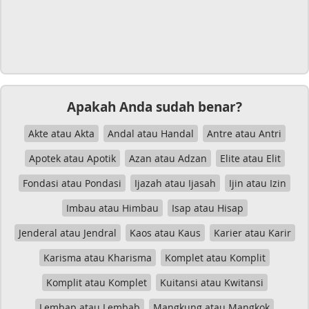
Apakah Anda sudah benar?
Akte atau Akta
Andal atau Handal
Antre atau Antri
Apotek atau Apotik
Azan atau Adzan
Elite atau Elit
Fondasi atau Pondasi
Ijazah atau Ijasah
Ijin atau Izin
Imbau atau Himbau
Isap atau Hisap
Jenderal atau Jendral
Kaos atau Kaus
Karier atau Karir
Karisma atau Kharisma
Komplet atau Komplit
Komplit atau Komplet
Kuitansi atau Kwitansi
Lembap atau Lembab
Mangkung atau Mangkok