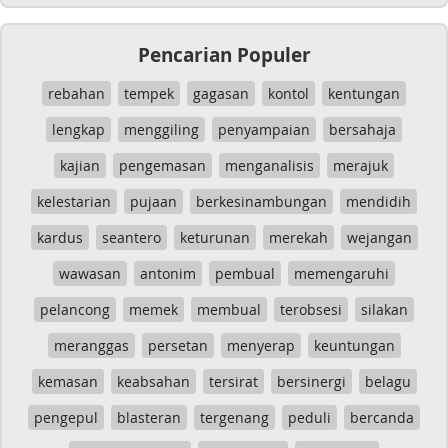
Pencarian Populer
rebahan
tempek
gagasan
kontol
kentungan
lengkap
menggiling
penyampaian
bersahaja
kajian
pengemasan
menganalisis
merajuk
kelestarian
pujaan
berkesinambungan
mendidih
kardus
seantero
keturunan
merekah
wejangan
wawasan
antonim
pembual
memengaruhi
pelancong
memek
membual
terobsesi
silakan
meranggas
persetan
menyerap
keuntungan
kemasan
keabsahan
tersirat
bersinergi
belagu
pengepul
blasteran
tergenang
peduli
bercanda