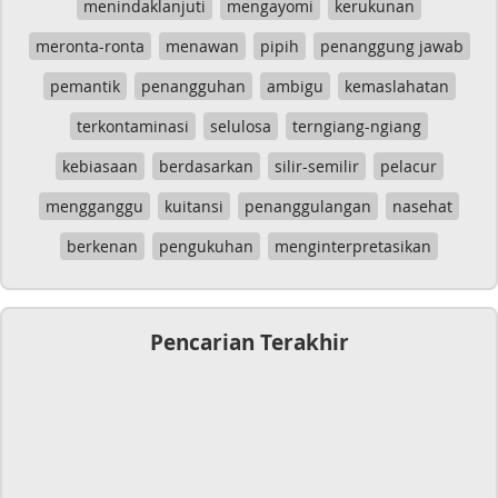
menindaklanjuti
mengayomi
kerukunan
meronta-ronta
menawan
pipih
penanggung jawab
pemantik
penangguhan
ambigu
kemaslahatan
terkontaminasi
selulosa
terngiang-ngiang
kebiasaan
berdasarkan
silir-semilir
pelacur
mengganggu
kuitansi
penanggulangan
nasehat
berkenan
pengukuhan
menginterpretasikan
Pencarian Terakhir