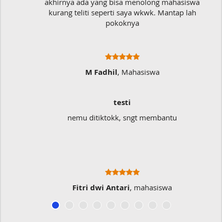
akhirnya ada yang bisa menolong mahasiswa
kurang teliti seperti saya wkwk. Mantap lah
pokoknya
M Fadhil
, Mahasiswa
testi
nemu ditiktokk, sngt membantu
Fitri dwi Antari
, mahasiswa