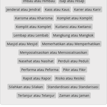
Imbau atau Himbau
Isap atau Hisap
Jenderal atau Jendral
Kaos atau Kaus
Karier atau Karir
Karisma atau Kharisma
Komplet atau Komplit
Komplit atau Komplet
Kuitansi atau Kwitansi
Lembap atau Lembab
Mangkung atau Mangkok
Masjid atau Mesjid
Memerhatikan atau Memperhatikan
Menyosialisasikan atau Mensosialisasikan
Nasehat atau Nasihat
Perduli atau Peduli
Performa atau Peforma
Pikir atau Fikir
Rapot atau Rapor
Risiko atau Resiko
Silahkan atau Silakan
Standardisasi atau Standarisasi
Terlanjur atau Telanjur
Zaman atau Jaman