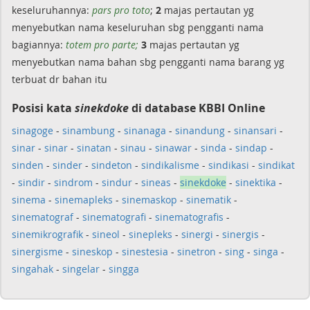
keseluruhannya:
pars pro toto
;
2
majas pertautan yg
menyebutkan nama keseluruhan sbg pengganti nama
bagiannya:
totem pro parte;
3
majas pertautan yg
menyebutkan nama bahan sbg pengganti nama barang yg
terbuat dr bahan itu
Posisi kata
sinekdoke
di database KBBI Online
sinagoge
-
sinambung
-
sinanaga
-
sinandung
-
sinansari
-
sinar
-
sinar
-
sinatan
-
sinau
-
sinawar
-
sinda
-
sindap
-
sinden
-
sinder
-
sindeton
-
sindikalisme
-
sindikasi
-
sindikat
-
sindir
-
sindrom
-
sindur
-
sineas
-
sinekdoke
-
sinektika
-
sinema
-
sinemapleks
-
sinemaskop
-
sinematik
-
sinematograf
-
sinematografi
-
sinematografis
-
sinemikrografik
-
sineol
-
sinepleks
-
sinergi
-
sinergis
-
sinergisme
-
sineskop
-
sinestesia
-
sinetron
-
sing
-
singa
-
singahak
-
singelar
-
singga