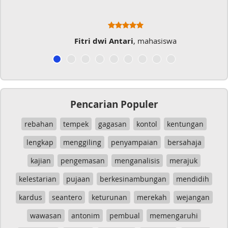
Fitri dwi Antari
, mahasiswa
Pencarian Populer
rebahan
tempek
gagasan
kontol
kentungan
lengkap
menggiling
penyampaian
bersahaja
kajian
pengemasan
menganalisis
merajuk
kelestarian
pujaan
berkesinambungan
mendidih
kardus
seantero
keturunan
merekah
wejangan
wawasan
antonim
pembual
memengaruhi