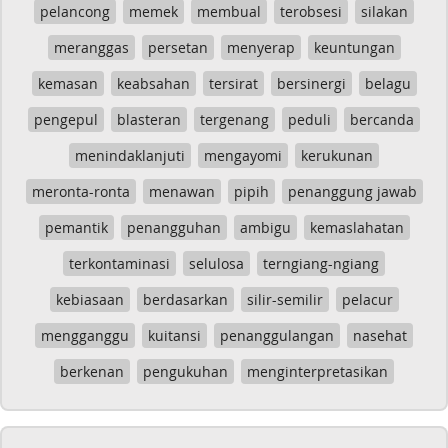
pelancong
memek
membual
terobsesi
silakan
meranggas
persetan
menyerap
keuntungan
kemasan
keabsahan
tersirat
bersinergi
belagu
pengepul
blasteran
tergenang
peduli
bercanda
menindaklanjuti
mengayomi
kerukunan
meronta-ronta
menawan
pipih
penanggung jawab
pemantik
penangguhan
ambigu
kemaslahatan
terkontaminasi
selulosa
terngiang-ngiang
kebiasaan
berdasarkan
silir-semilir
pelacur
mengganggu
kuitansi
penanggulangan
nasehat
berkenan
pengukuhan
menginterpretasikan