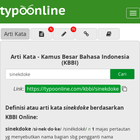
To
na
N
N
Arti Kata
Arti Kata - Kamus Besar Bahasa Indonesia
(KBBI)
Cari
Link
:
https://typoonline.com/kbbi/sinekdoke
Definisi atau arti kata
sinekdoke
berdasarkan
KBBI Online:
sinekdoke
/
si·nek·do·ke
/ /sinékdoké/
n
1
majas pertautan
yg menyebutkan nama bagian sbg pengganti nama