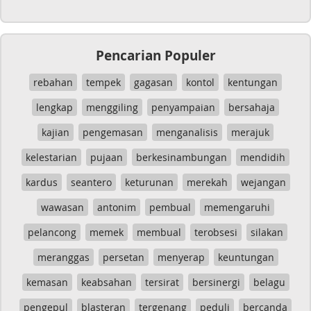
Pencarian Populer
rebahan
tempek
gagasan
kontol
kentungan
lengkap
menggiling
penyampaian
bersahaja
kajian
pengemasan
menganalisis
merajuk
kelestarian
pujaan
berkesinambungan
mendidih
kardus
seantero
keturunan
merekah
wejangan
wawasan
antonim
pembual
memengaruhi
pelancong
memek
membual
terobsesi
silakan
meranggas
persetan
menyerap
keuntungan
kemasan
keabsahan
tersirat
bersinergi
belagu
pengepul
blasteran
tergenang
peduli
bercanda