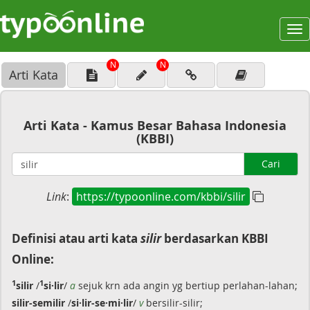
To
na
N
N
Arti Kata
Arti Kata - Kamus Besar Bahasa Indonesia
(KBBI)
Cari
Link
:
https://typoonline.com/kbbi/silir
Definisi atau arti kata
silir
berdasarkan KBBI
Online:
1
1
silir
/
si·lir
/
a
sejuk krn ada angin yg bertiup perlahan-lahan;
silir-semilir
/
si·lir-se·mi·lir
/
v
bersilir-silir;