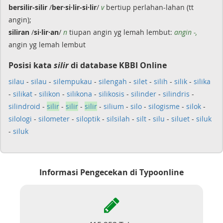
bersilir-silir
/
ber·si·lir-si·lir
/
v
bertiup perlahan-lahan (tt
angin);
siliran
/
si·lir·an
/
n
tiupan angin yg lemah lembut:
angin -,
angin yg lemah lembut
Posisi kata
silir
di database KBBI Online
silau
-
silau
-
silempukau
-
silengah
-
silet
-
silih
-
silik
-
silika
-
silikat
-
silikon
-
silikona
-
silikosis
-
silinder
-
silindris
-
silindroid
-
silir
-
silir
-
silir
-
silium
-
silo
-
silogisme
-
silok
-
silologi
-
silometer
-
siloptik
-
silsilah
-
silt
-
silu
-
siluet
-
siluk
-
siluk
Informasi Pengecekan di Typoonline