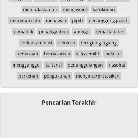
menindaklanjuti
mengayomi
kerukunan
meronta-ronta
menawan
pipih
penanggung jawab
pemantik
penangguhan
ambigu
kemaslahatan
terkontaminasi
selulosa
terngiang-ngiang
kebiasaan
berdasarkan
silir-semilir
pelacur
mengganggu
kuitansi
penanggulangan
nasehat
berkenan
pengukuhan
menginterpretasikan
Pencarian Terakhir