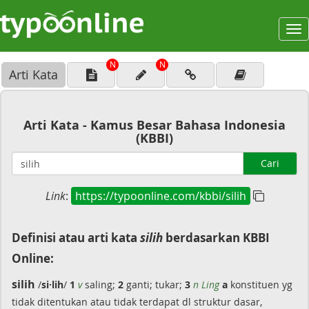
To
na
N
N
Arti Kata
Arti Kata - Kamus Besar Bahasa Indonesia
(KBBI)
Cari
Link
:
https://typoonline.com/kbbi/silih
Definisi atau arti kata
silih
berdasarkan KBBI
Online:
silih
/
si·lih
/
1
v
saling;
2
ganti; tukar;
3
n Ling
a
konstituen yg
tidak ditentukan atau tidak terdapat dl struktur dasar,