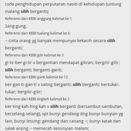
roda penghidupan perputaran nasib dl kehidupan (untung
malang
silih
berganti);
Referensi dari KBBI anggung kalimat ke 1
2ang·gung,
Referensi dari KBBI tualang kalimat ke 6
~ cinta orang yg banyak mempunyai kekasih secara
silih
berganti;
Referensi dari KBBI gilir kalimat ke 3
gi·lir-ber·gi·lir v bergantian mendapat giliran; bergilir-gilir;
silih
berganti; berganti-ganti;
Referensi dari KBBI ganti kalimat ke 12
ber·gan·ti-gan·ti v saling berganti;
silih
berganti; bertukar-
tukar; bergilir-gilir;
Referensi dari KBBI tingkah kalimat ke 2
ber·ting·kah-ting·kah v
silih
berganti (bersambut-sambutan,
berselang-selang), spt bunyi gendang dng bunyi-bunyian yg
lain, bunyi lesung: gendang dan canang ~; bunyi katak dan
salak anjing ~ memecah kesunyian malam;