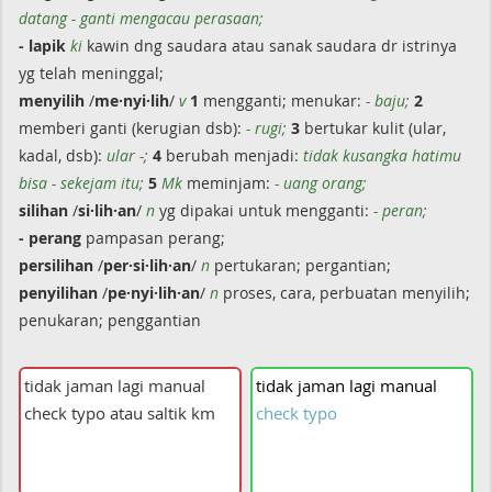
datang - ganti mengacau perasaan;
- lapik
ki
kawin dng saudara atau sanak saudara dr istrinya
yg telah meninggal;
menyilih
/
me·nyi·lih
/
v
1
mengganti; menukar:
- baju;
2
memberi ganti (kerugian dsb):
- rugi;
3
bertukar kulit (ular,
kadal, dsb):
ular -;
4
berubah menjadi:
tidak kusangka hatimu
bisa - sekejam itu;
5
Mk
meminjam:
- uang orang;
silihan
/
si·lih·an
/
n
yg dipakai untuk mengganti:
- peran;
- perang
pampasan perang;
persilihan
/
per·si·lih·an
/
n
pertukaran; pergantian;
penyilihan
/
pe·nyi·lih·an
/
n
proses, cara, perbuatan menyilih;
penukaran; penggantian
tidak
jaman
lagi
manual
check
typo