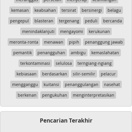
kemasan
keabsahan
tersirat
bersinergi
belagu
pengepul
blasteran
tergenang
peduli
bercanda
menindaklanjuti
mengayomi
kerukunan
meronta-ronta
menawan
pipih
penanggung jawab
pemantik
penangguhan
ambigu
kemaslahatan
terkontaminasi
selulosa
terngiang-ngiang
kebiasaan
berdasarkan
silir-semilir
pelacur
mengganggu
kuitansi
penanggulangan
nasehat
berkenan
pengukuhan
menginterpretasikan
Pencarian Terakhir