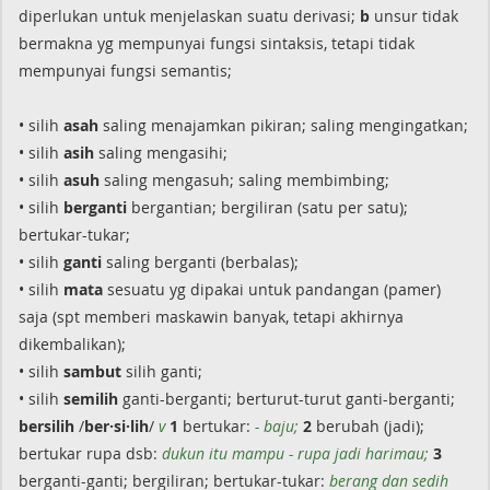
diperlukan untuk menjelaskan suatu derivasi;
b
unsur tidak
bermakna yg mempunyai fungsi sintaksis, tetapi tidak
mempunyai fungsi semantis;
• silih
asah
saling menajamkan pikiran; saling mengingatkan;
• silih
asih
saling mengasihi;
• silih
asuh
saling mengasuh; saling membimbing;
• silih
berganti
bergantian; bergiliran (satu per satu);
bertukar-tukar;
• silih
ganti
saling berganti (berbalas);
• silih
mata
sesuatu yg dipakai untuk pandangan (pamer)
saja (spt memberi maskawin banyak, tetapi akhirnya
dikembalikan);
• silih
sambut
silih ganti;
• silih
semilih
ganti-berganti; berturut-turut ganti-berganti;
bersilih
/
ber·si·lih
/
v
1
bertukar:
- baju;
2
berubah (jadi);
bertukar rupa dsb:
dukun itu mampu - rupa jadi harimau;
3
berganti-ganti; bergiliran; bertukar-tukar:
berang dan sedih