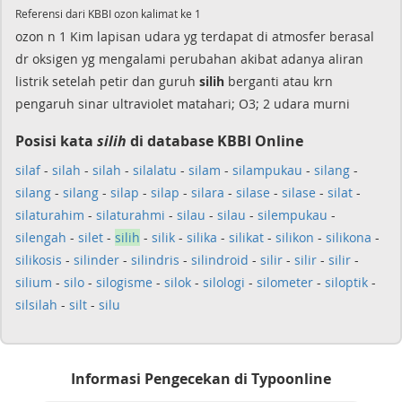
Referensi dari KBBI ozon kalimat ke 1
ozon n 1 Kim lapisan udara yg terdapat di atmosfer berasal
dr oksigen yg mengalami perubahan akibat adanya aliran
listrik setelah petir dan guruh
silih
berganti atau krn
pengaruh sinar ultraviolet matahari; O3; 2 udara murni
Posisi kata
silih
di database KBBI Online
silaf
-
silah
-
silah
-
silalatu
-
silam
-
silampukau
-
silang
-
silang
-
silang
-
silap
-
silap
-
silara
-
silase
-
silase
-
silat
-
silaturahim
-
silaturahmi
-
silau
-
silau
-
silempukau
-
silengah
-
silet
-
silih
-
silik
-
silika
-
silikat
-
silikon
-
silikona
-
silikosis
-
silinder
-
silindris
-
silindroid
-
silir
-
silir
-
silir
-
silium
-
silo
-
silogisme
-
silok
-
silologi
-
silometer
-
siloptik
-
silsilah
-
silt
-
silu
Informasi Pengecekan di Typoonline