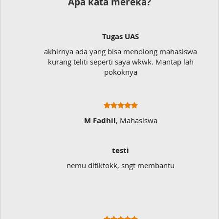
Apa kata mereka?
UAS
Dokumen
 menolong mahasiswa
Mudah sekali, tinggal kiri
aya wkwk. Mantap lah
langsung jadi
nya
Mahasiswa
Ratna Fa
i
Sangat Memuka
sngt membantu
Sangat membantu buat type sa
typo kalau menul