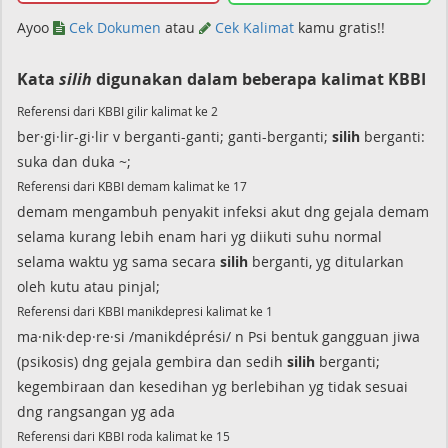
Ayoo
Cek Dokumen
atau
Cek Kalimat
kamu gratis!!
Kata
silih
digunakan dalam beberapa kalimat KBBI
Referensi dari KBBI gilir kalimat ke 2
ber·gi·lir-gi·lir v berganti-ganti; ganti-berganti;
silih
berganti:
suka dan duka ~;
Referensi dari KBBI demam kalimat ke 17
demam mengambuh penyakit infeksi akut dng gejala demam
selama kurang lebih enam hari yg diikuti suhu normal
selama waktu yg sama secara
silih
berganti, yg ditularkan
oleh kutu atau pinjal;
Referensi dari KBBI manikdepresi kalimat ke 1
ma·nik·dep·re·si /manikdéprési/ n Psi bentuk gangguan jiwa
(psikosis) dng gejala gembira dan sedih
silih
berganti;
kegembiraan dan kesedihan yg berlebihan yg tidak sesuai
dng rangsangan yg ada
Referensi dari KBBI roda kalimat ke 15