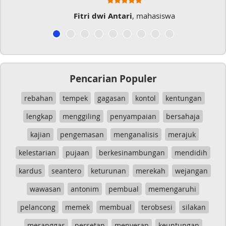
i
, mahasiswa
Musicer Indo
Pencarian Populer
rebahan
tempek
gagasan
kontol
kentungan
lengkap
menggiling
penyampaian
bersahaja
kajian
pengemasan
menganalisis
merajuk
kelestarian
pujaan
berkesinambungan
mendidih
kardus
seantero
keturunan
merekah
wejangan
wawasan
antonim
pembual
memengaruhi
pelancong
memek
membual
terobsesi
silakan
meranggas
persetan
menyerap
keuntungan