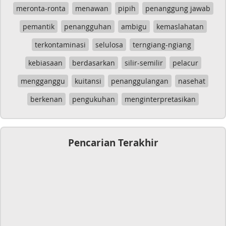
meronta-ronta
menawan
pipih
penanggung jawab
pemantik
penangguhan
ambigu
kemaslahatan
terkontaminasi
selulosa
terngiang-ngiang
kebiasaan
berdasarkan
silir-semilir
pelacur
mengganggu
kuitansi
penanggulangan
nasehat
berkenan
pengukuhan
menginterpretasikan
Pencarian Terakhir