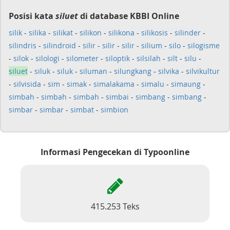
Posisi kata
siluet
di database KBBI Online
silik
-
silika
-
silikat
-
silikon
-
silikona
-
silikosis
-
silinder
-
silindris
-
silindroid
-
silir
-
silir
-
silir
-
silium
-
silo
-
silogisme
-
silok
-
silologi
-
silometer
-
siloptik
-
silsilah
-
silt
-
silu
-
siluet
-
siluk
-
siluk
-
siluman
-
silungkang
-
silvika
-
silvikultur
-
silvisida
-
sim
-
simak
-
simalakama
-
simalu
-
simaung
-
simbah
-
simbah
-
simbah
-
simbai
-
simbang
-
simbang
-
simbar
-
simbar
-
simbat
-
simbion
Informasi Pengecekan di Typoonline
415.253 Teks