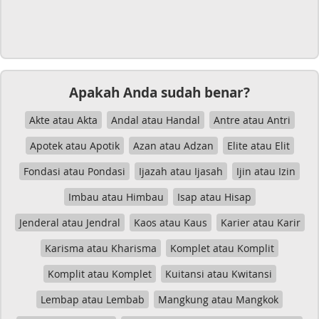
Apakah Anda sudah benar?
Akte atau Akta
Andal atau Handal
Antre atau Antri
Apotek atau Apotik
Azan atau Adzan
Elite atau Elit
Fondasi atau Pondasi
Ijazah atau Ijasah
Ijin atau Izin
Imbau atau Himbau
Isap atau Hisap
Jenderal atau Jendral
Kaos atau Kaus
Karier atau Karir
Karisma atau Kharisma
Komplet atau Komplit
Komplit atau Komplet
Kuitansi atau Kwitansi
Lembap atau Lembab
Mangkung atau Mangkok