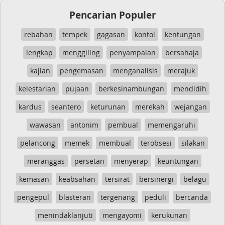
Pencarian Populer
rebahan
tempek
gagasan
kontol
kentungan
lengkap
menggiling
penyampaian
bersahaja
kajian
pengemasan
menganalisis
merajuk
kelestarian
pujaan
berkesinambungan
mendidih
kardus
seantero
keturunan
merekah
wejangan
wawasan
antonim
pembual
memengaruhi
pelancong
memek
membual
terobsesi
silakan
meranggas
persetan
menyerap
keuntungan
kemasan
keabsahan
tersirat
bersinergi
belagu
pengepul
blasteran
tergenang
peduli
bercanda
menindaklanjuti
mengayomi
kerukunan