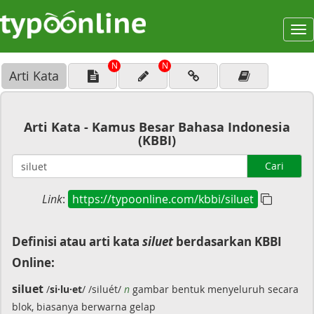
To
na
N
N
Arti Kata
Arti Kata - Kamus Besar Bahasa Indonesia
(KBBI)
Cari
Link
:
https://typoonline.com/kbbi/siluet
Definisi atau arti kata
siluet
berdasarkan KBBI
Online:
siluet
/
si·lu·et
/ /siluét/
n
gambar bentuk menyeluruh secara
blok, biasanya berwarna gelap