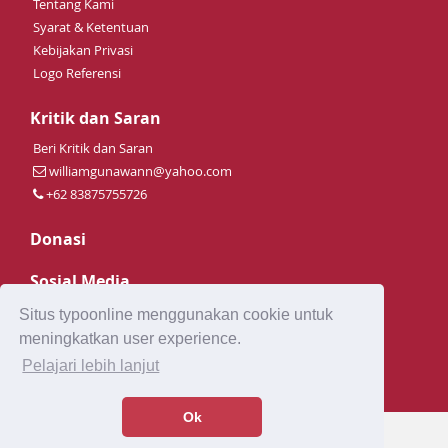
Tentang Kami
Syarat & Ketentuan
Kebijakan Privasi
Logo Referensi
Kritik dan Saran
Beri Kritik dan Saran
williamgunawann@yahoo.com
+62 83875755726
Donasi
Sosial Media
Situs typoonline menggunakan cookie untuk
meningkatkan user experience.
Pelajari lebih lanjut
Copyright © Media Revolution Group 2016
Ok
Database KBBI merupakan Hak Cipta Badan Pengembangan dan