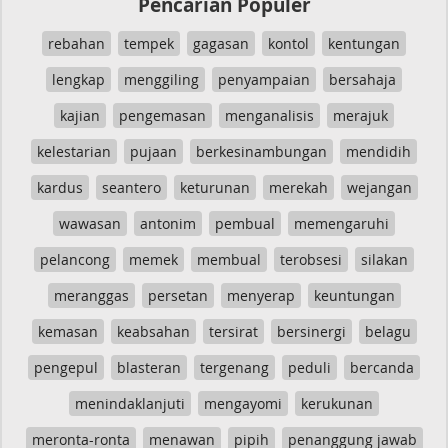
Pencarian Populer
rebahan
tempek
gagasan
kontol
kentungan
lengkap
menggiling
penyampaian
bersahaja
kajian
pengemasan
menganalisis
merajuk
kelestarian
pujaan
berkesinambungan
mendidih
kardus
seantero
keturunan
merekah
wejangan
wawasan
antonim
pembual
memengaruhi
pelancong
memek
membual
terobsesi
silakan
meranggas
persetan
menyerap
keuntungan
kemasan
keabsahan
tersirat
bersinergi
belagu
pengepul
blasteran
tergenang
peduli
bercanda
menindaklanjuti
mengayomi
kerukunan
meronta-ronta
menawan
pipih
penanggung jawab