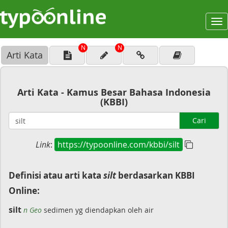
To
na
N
N
Arti Kata
Arti Kata - Kamus Besar Bahasa Indonesia
(KBBI)
Cari
Link
:
https://typoonline.com/kbbi/silt
Definisi atau arti kata
silt
berdasarkan KBBI
Online:
silt
n Geo
sedimen yg diendapkan oleh air