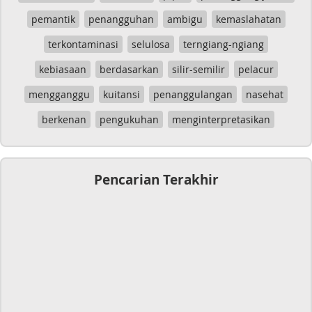
pemantik
penangguhan
ambigu
kemaslahatan
terkontaminasi
selulosa
terngiang-ngiang
kebiasaan
berdasarkan
silir-semilir
pelacur
mengganggu
kuitansi
penanggulangan
nasehat
berkenan
pengukuhan
menginterpretasikan
Pencarian Terakhir