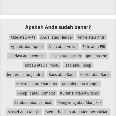
Apakah Anda sudah benar?
Akte atau Akta
Andal atau Handal
Antre atau Antri
Apotek atau Apotik
Azan atau Adzan
Elite atau Elit
Fondasi atau Pondasi
Ijazah atau Ijasah
Ijin atau Izin
Imbau atau Himbau
Isap atau Hisap
Jenderal atau Jendral
Kaos atau Kaus
Karier atau Karir
Karisma atau Kharisma
Komplet atau Komplit
Komplit atau Komplet
Kuitansi atau Kwitansi
Lembap atau Lembab
Mangkung atau Mangkok
Masjid atau Mesjid
Memerhatikan atau Memperhatikan