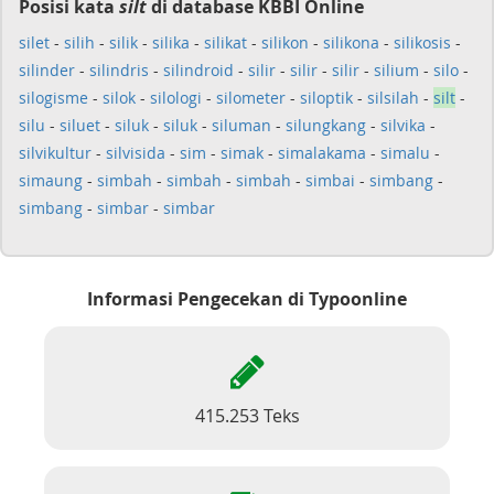
Posisi kata
silt
di database KBBI Online
silet
-
silih
-
silik
-
silika
-
silikat
-
silikon
-
silikona
-
silikosis
-
silinder
-
silindris
-
silindroid
-
silir
-
silir
-
silir
-
silium
-
silo
-
silogisme
-
silok
-
silologi
-
silometer
-
siloptik
-
silsilah
-
silt
-
silu
-
siluet
-
siluk
-
siluk
-
siluman
-
silungkang
-
silvika
-
silvikultur
-
silvisida
-
sim
-
simak
-
simalakama
-
simalu
-
simaung
-
simbah
-
simbah
-
simbah
-
simbai
-
simbang
-
simbang
-
simbar
-
simbar
Informasi Pengecekan di Typoonline
415.253 Teks