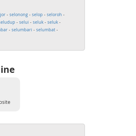
jor
-
selonong
-
selop
-
seloroh
-
seludup
-
selui
-
seluk
-
seluk
-
mbar
-
selumbari
-
selumbat
-
line
bsite