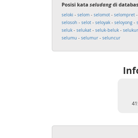
Posisi kata
seludang
di databas
seloki
-
selom
-
selomot
-
selompret
selosoh
-
selot
-
seloyak
-
seloyong
-
seluk
-
selukat
-
seluk-beluk
-
seluku
selumu
-
selumur
-
seluncur
Inf
41