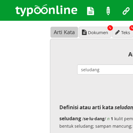
N
Arti Kata
Dokumen
Teks
A
Definisi atau arti kata
seludan
seludang
/
se·lu·dang
/
n
1
kulit pem
bentuk seludang; sampan mancung;