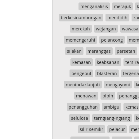
menganalisis
merajuk
k
berkesinambungan
mendidih
ka
merekah
wejangan
wawasa
memengaruhi
pelancong
mem
silakan
meranggas
persetan
kemasan
keabsahan
tersira
pengepul
blasteran
tergen
menindaklanjuti
mengayomi
k
menawan
pipih
penangg
penangguhan
ambigu
kemas
selulosa
terngiang-ngiang
k
silir-semilir
pelacur
me