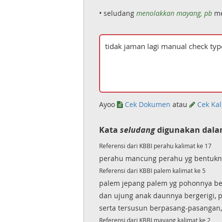
• seludang
menolakkan mayang, pb
me
Ayoo
Cek Dokumen
atau
Cek Kal
Kata
seludang
digunakan dala
Referensi dari KBBI perahu kalimat ke 17
perahu mancung perahu yg bentukn
Referensi dari KBBI palem kalimat ke 5
palem jepang palem yg pohonnya ber
dan ujung anak daunnya bergerigi,
serta tersusun berpasang-pasangan,
Referensi dari KBBI mayang kalimat ke 2