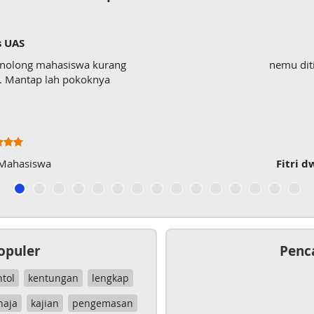
testi
a kurang
nemu ditiktokk, sngt mem
oknya
Fitri dwi Antari
, mahasi
opuler
Penc
ntol
kentungan
lengkap
haja
kajian
pengemasan