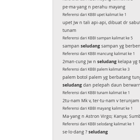
pe·ma·yang n perahu mayang
Referensi dari KBBI upet kalimat ke 1
upet Jw n tali api-api, dibuat dr sabu
tunam
Referensi dari KBBI sampan kalimat ke 5
sampan
seludang
sampan yg berbe
Referensi dari KBBI mancung kalimat ke 1
2man·cung Jw n
seludang
kelapa yg 
Referensi dari KBBI palem kalimat ke 3
palem botol palem yg berbatang tu
seludang
dan pelepah daun berwarn
Referensi dari KBBI tunam kalimat ke 1
2tu·nam Mk v, ter·tu·nam v terunjam
Referensi dari KBBI mayang kalimat ke 1
Ma·yang n Astron Virgo; Kanya; Sum
Referensi dari KBBI selodang kalimat ke 1
se·lo·dang ?
seludang