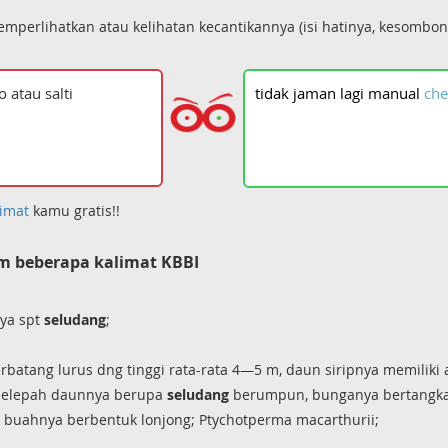
mperlihatkan atau kelihatan kecantikannya (isi hatinya, kesombon
tidak
jaman
lagi
manual
che
imat
kamu gratis!!
m beberapa kalimat KBBI
ya spt
seludang
;
batang lurus dng tinggi rata-rata 4—5 m, daun siripnya memilik
 pelepah daunnya berupa
seludang
berumpun, bunganya bertangka
 buahnya berbentuk lonjong; Ptychotperma macarthurii;