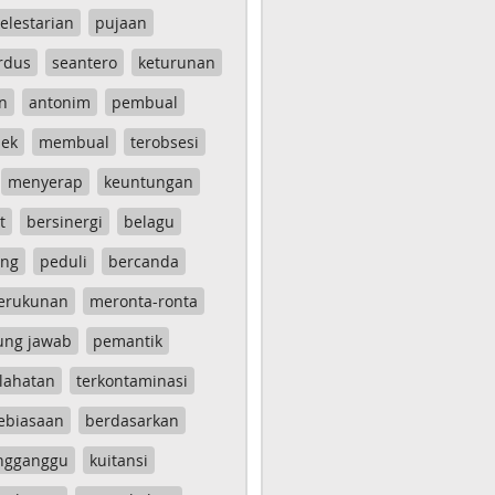
elestarian
pujaan
rdus
seantero
keturunan
n
antonim
pembual
ek
membual
terobsesi
menyerap
keuntungan
t
bersinergi
belagu
ang
peduli
bercanda
erukunan
meronta-ronta
ung jawab
pemantik
lahatan
terkontaminasi
ebiasaan
berdasarkan
ngganggu
kuitansi