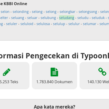
e KBBI Online
-
selon
-
selonding
-
selong
-
selong
-
selongkar
-
selongsong
-
selon
selter
-
seluang
-
seluar
-
selubung
-
seludang
-
seludu
-
seluduk
-
ng
-
seluler
-
seluloid
-
selulosa
-
selulup
-
selulur
-
selumar
-
selu
ormasi Pengecekan di Typoon
5.253 Teks
1.783.840 Dokumen
140.130 We
Apa kata mereka?