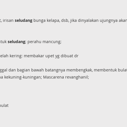
t, irisan
seludang
bunga kelapa, dsb, jika dinyalakan ujungnya aka
ntuk
seludang
; perahu mancung;
telah kering: membakar upet yg dibuat dr
nggal dan bagian bawah batangnya membengkak, membentuk bulata
a kekuning-kuningan; Mascarena revanghanil;
bulat