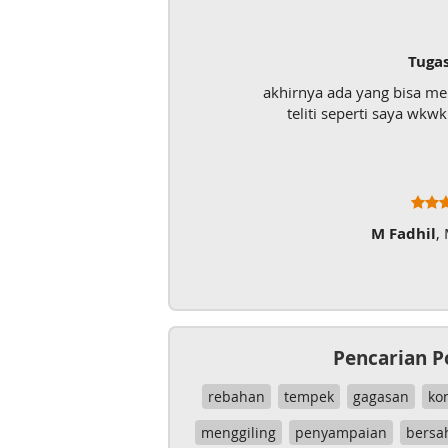
Tugas UAS
akhirnya ada yang bisa menolong mahasisw
teliti seperti saya wkwk. Mantap lah pok
M Fadhil
, Mahasiswa
Pencarian P
rebahan
tempek
gagasan
ko
menggiling
penyampaian
bersa