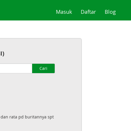
(current)
(current)
(curre
Masuk
Daftar
Blog
I)
Cari
dan rata pd buritannya spt