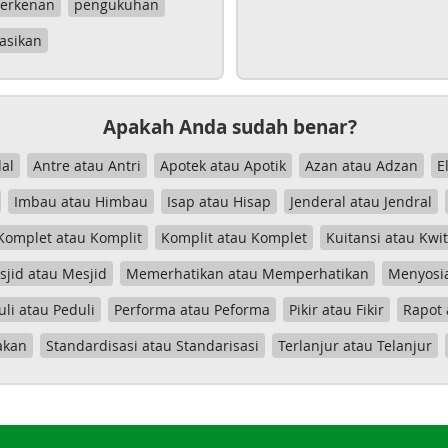
erkenan
pengukuhan
asikan
Apakah Anda sudah benar?
al
Antre atau Antri
Apotek atau Apotik
Azan atau Adzan
E
Imbau atau Himbau
Isap atau Hisap
Jenderal atau Jendral
Komplet atau Komplit
Komplit atau Komplet
Kuitansi atau Kwi
jid atau Mesjid
Memerhatikan atau Memperhatikan
Menyosia
uli atau Peduli
Performa atau Peforma
Pikir atau Fikir
Rapot 
akan
Standardisasi atau Standarisasi
Terlanjur atau Telanjur