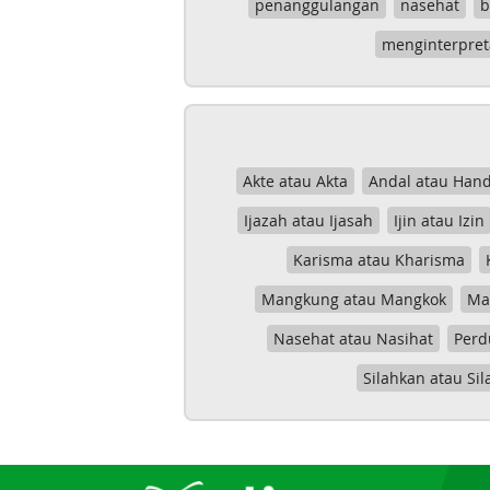
penanggulangan
nasehat
b
menginterpret
Akte atau Akta
Andal atau Hand
Ijazah atau Ijasah
Ijin atau Izin
Karisma atau Kharisma
Mangkung atau Mangkok
Mas
Nasehat atau Nasihat
Perd
Silahkan atau Sil