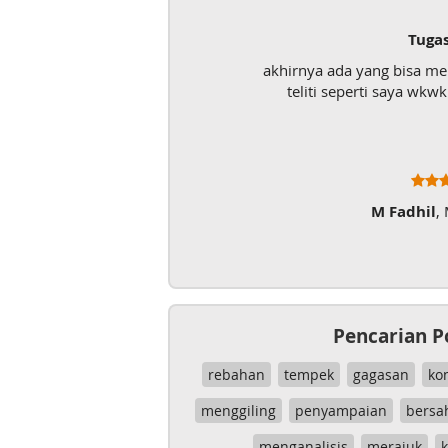
Tuga
akhirnya ada yang bisa m
teliti seperti saya wk
M Fadhil
,
Pencarian P
rebahan
tempek
gagasan
ko
menggiling
penyampaian
bersa
menganalisis
merajuk
k