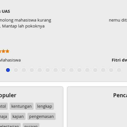
s UAS
enolong mahasiswa kurang
nemu dit
wk. Mantap lah pokoknya
 Mahasiswa
Fitri d
opuler
Penc
ntol
kentungan
lengkap
haja
kajian
pengemasan
elestarian
pujaan