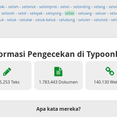
oki
-
selom
-
selomot
-
selompret
-
selon
-
selonding
-
selong
-
selo
-
selosoh
-
selot
-
seloyak
-
seloyong
-
selter
-
seluang
-
seluar
-
sel
uk
-
seluk
-
selukat
-
seluk-beluk
-
selukung
-
seluler
-
seluloid
-
sel
ormasi Pengecekan di Typoon
5.253 Teks
1.783.443 Dokumen
140.130 We
Apa kata mereka?