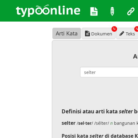
N
Arti Kata
Dokumen
Teks
A
Definisi atau arti kata
selter
b
selter
/
sel·ter
/ /sélter/
n
bangunan ke
Posisi kata
selter
di database K