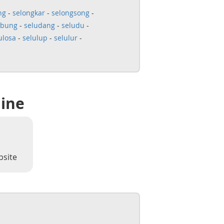
ng
-
selongkar
-
selongsong
-
ubung
-
seludang
-
seludu
-
ulosa
-
selulup
-
selulur
-
line
bsite