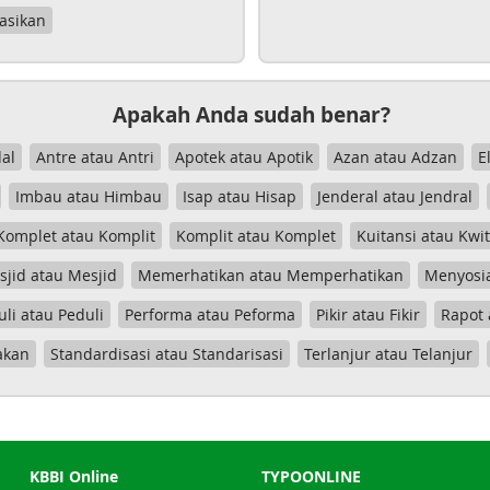
asikan
Apakah Anda sudah benar?
al
Antre atau Antri
Apotek atau Apotik
Azan atau Adzan
E
Imbau atau Himbau
Isap atau Hisap
Jenderal atau Jendral
Komplet atau Komplit
Komplit atau Komplet
Kuitansi atau Kwi
jid atau Mesjid
Memerhatikan atau Memperhatikan
Menyosia
uli atau Peduli
Performa atau Peforma
Pikir atau Fikir
Rapot 
akan
Standardisasi atau Standarisasi
Terlanjur atau Telanjur
KBBI Online
TYPOONLINE