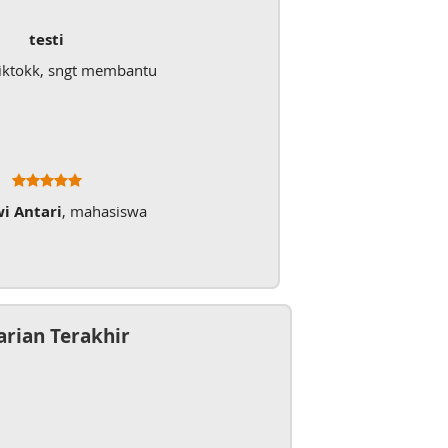
testi
iktokk, sngt membantu
wi Antari
, mahasiswa
arian Terakhir