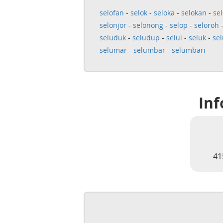
selofan
-
selok
-
seloka
-
selokan
-
sel
selonjor
-
selonong
-
selop
-
seloroh
seluduk
-
seludup
-
selui
-
seluk
-
sel
selumar
-
selumbar
-
selumbari
Inf
41