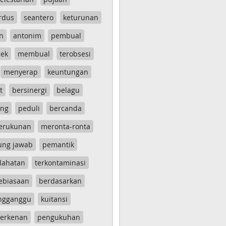
rdus
seantero
keturunan
n
antonim
pembual
ek
membual
terobsesi
menyerap
keuntungan
t
bersinergi
belagu
ang
peduli
bercanda
erukunan
meronta-ronta
ung jawab
pemantik
lahatan
terkontaminasi
ebiasaan
berdasarkan
ngganggu
kuitansi
erkenan
pengukuhan