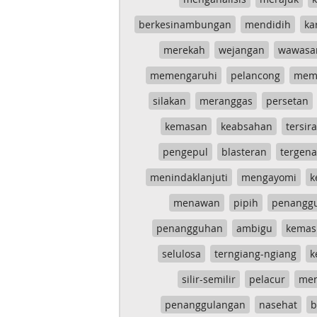
berkesinambungan
mendidih
ka
merekah
wejangan
wawasa
memengaruhi
pelancong
mem
silakan
meranggas
persetan
kemasan
keabsahan
tersira
pengepul
blasteran
tergen
menindaklanjuti
mengayomi
k
menawan
pipih
penangg
penangguhan
ambigu
kemas
selulosa
terngiang-ngiang
k
silir-semilir
pelacur
me
penanggulangan
nasehat
b