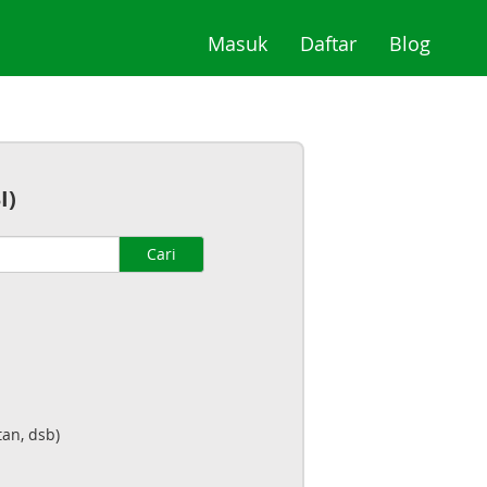
(current)
(current)
(curre
Masuk
Daftar
Blog
I)
Cari
an, dsb)