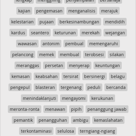
kajian
pengemasan
menganalisis
merajuk
kelestarian
pujaan
berkesinambungan
mendidih
kardus
seantero
keturunan
merekah
wejangan
wawasan
antonim
pembual
memengaruhi
pelancong
memek
membual
terobsesi
silakan
meranggas
persetan
menyerap
keuntungan
kemasan
keabsahan
tersirat
bersinergi
belagu
pengepul
blasteran
tergenang
peduli
bercanda
menindaklanjuti
mengayomi
kerukunan
meronta-ronta
menawan
pipih
penanggung jawab
pemantik
penangguhan
ambigu
kemaslahatan
terkontaminasi
selulosa
terngiang-ngiang