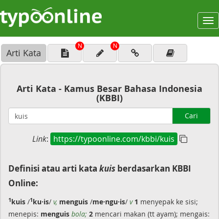
To
na
N
N
Arti Kata
Arti Kata - Kamus Besar Bahasa Indonesia
(KBBI)
Cari
Link
:
https://typoonline.com/kbbi/kuis
Definisi atau arti kata
kuis
berdasarkan KBBI
Online:
1
1
kuis
/
ku·is
/
v,
menguis
/
me·ngu·is
/
v
1
menyepak ke sisi;
menepis:
menguis
bola;
2
mencari makan (tt ayam); mengais: