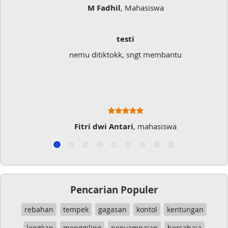
M Fadhil
, Mahasiswa
testi
nemu ditiktokk, sngt membantu
Fitri dwi Antari
, mahasiswa
Pencarian Populer
rebahan
tempek
gagasan
kontol
kentungan
lengkap
menggiling
penyampaian
bersahaja