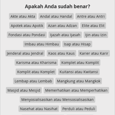
Apakah Anda sudah benar?
Akte atau Akta
Andal atau Handal
Antre atau Antri
Apotek atau Apotik
Azan atau Adzan
Elite atau Elit
Fondasi atau Pondasi
Ijazah atau Ijasah
Ijin atau Izin
Imbau atau Himbau
Isap atau Hisap
Jenderal atau Jendral
Kaos atau Kaus
Karier atau Karir
Karisma atau Kharisma
Komplet atau Komplit
Komplit atau Komplet
Kuitansi atau Kwitansi
Lembap atau Lembab
Mangkung atau Mangkok
Masjid atau Mesjid
Memerhatikan atau Memperhatikan
Menyosialisasikan atau Mensosialisasikan
Nasehat atau Nasihat
Perduli atau Peduli