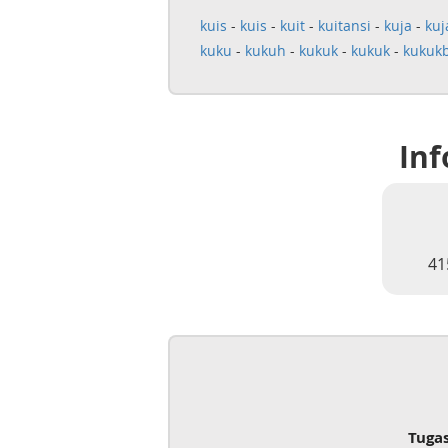
kuis
-
kuis
-
kuit
-
kuitansi
-
kuja
-
kuj
kuku
-
kukuh
-
kukuk
-
kukuk
-
kukuk
Inf
41
Tuga