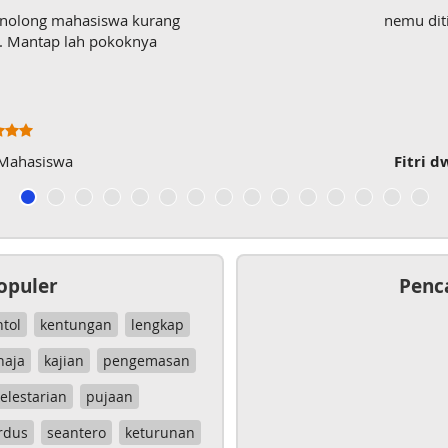
enolong mahasiswa kurang
nemu dit
wk. Mantap lah pokoknya
 Mahasiswa
Fitri d
opuler
Penc
ntol
kentungan
lengkap
haja
kajian
pengemasan
elestarian
pujaan
rdus
seantero
keturunan