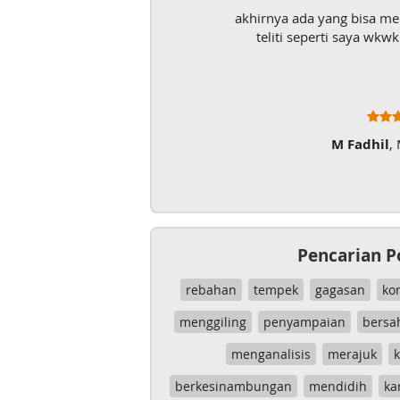
akhirnya ada yang bisa m
teliti seperti saya wk
M Fadhil
,
Pencarian P
rebahan
tempek
gagasan
ko
menggiling
penyampaian
bersa
menganalisis
merajuk
k
berkesinambungan
mendidih
ka