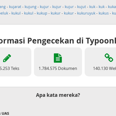
ang
-
kujarat
-
kujung
-
kujur
-
kujur
-
kujur
-
kujut
-
kuk
-
kuk
-
kuk
beluk
-
kukul
-
kukul
-
kukup
-
kukur
-
kukur
-
kukuruyuk
-
kukus
-
ku
ormasi Pengecekan di Typoon
5.253 Teks
1.784.575 Dokumen
140.130 We
Apa kata mereka?
s UAS