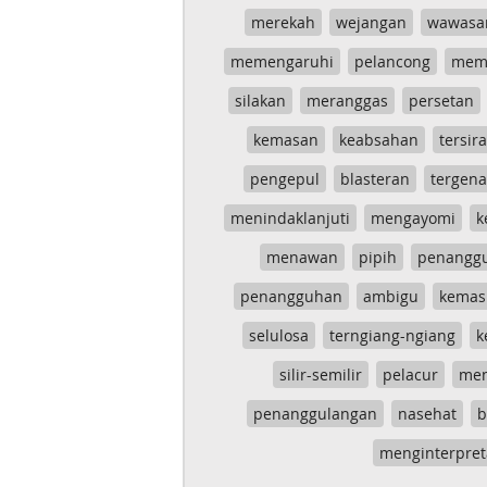
merekah
wejangan
wawasa
memengaruhi
pelancong
mem
silakan
meranggas
persetan
kemasan
keabsahan
tersira
pengepul
blasteran
tergen
menindaklanjuti
mengayomi
k
menawan
pipih
penangg
penangguhan
ambigu
kemas
selulosa
terngiang-ngiang
k
silir-semilir
pelacur
me
penanggulangan
nasehat
b
menginterpret