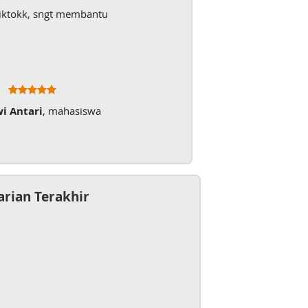
iktokk, sngt membantu
wi Antari
, mahasiswa
arian Terakhir