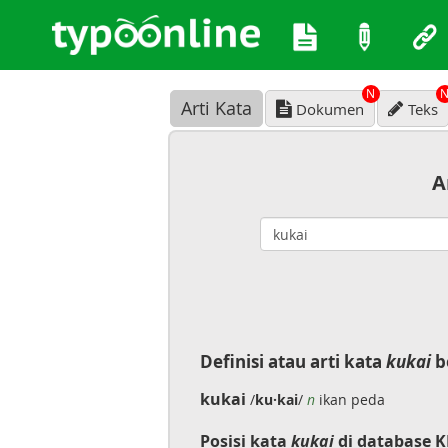
N
Arti Kata
Dokumen
Teks
A
Definisi atau arti kata
kukai
b
kukai
/
ku·kai
/
n
ikan peda
Posisi kata
kukai
di database K