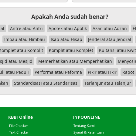
Apakah Anda sudah benar?
al
Antre atau Antri
Apotek atau Apotik
Azan atau Adzan
E
Imbau atau Himbau
Isap atau Hisap
Jenderal atau Jendral
Komplet atau Komplit
Komplit atau Komplet
Kuitansi atau Kwi
jid atau Mesjid
Memerhatikan atau Memperhatikan
Menyosia
uli atau Peduli
Performa atau Peforma
Pikir atau Fikir
Rapot 
akan
Standardisasi atau Standarisasi
Terlanjur atau Telanjur
KBBI Online
TYPOONLINE
File Checker
Tentang Kami
Text Checker
Syarat & Ketentuan