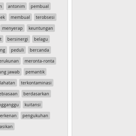
n
antonim
pembual
ek
membual
terobsesi
menyerap
keuntungan
t
bersinergi
belagu
ang
peduli
bercanda
erukunan
meronta-ronta
ung jawab
pemantik
lahatan
terkontaminasi
ebiasaan
berdasarkan
ngganggu
kuitansi
erkenan
pengukuhan
asikan