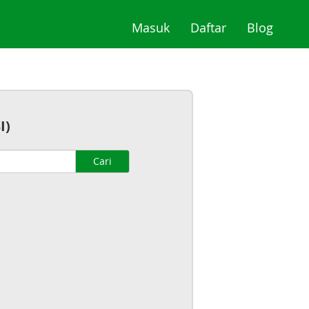
(current)
(current)
(curre
Masuk
Daftar
Blog
I)
Cari