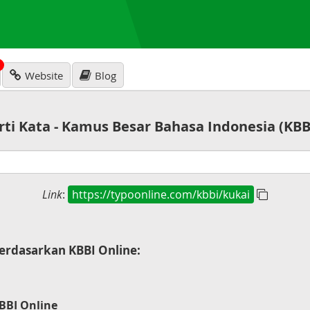
N
Website
Blog
rti Kata - Kamus Besar Bahasa Indonesia (KBB
Link
:
https://typoonline.com/kbbi/kukai
erdasarkan KBBI Online:
BBI Online