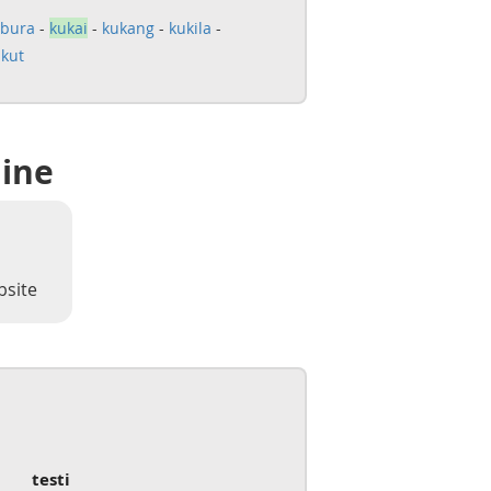
abura
-
kukai
-
kukang
-
kukila
-
kut
line
bsite
testi