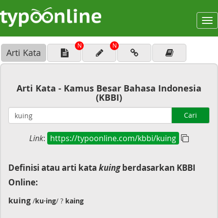
To
na
N
N
Arti Kata
Arti Kata - Kamus Besar Bahasa Indonesia
(KBBI)
Cari
Link
:
https://typoonline.com/kbbi/kuing
Definisi atau arti kata
kuing
berdasarkan KBBI
Online:
kuing
/
ku·ing
/ ?
kaing