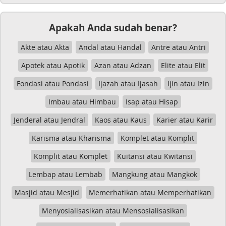
Apakah Anda sudah benar?
Akte atau Akta
Andal atau Handal
Antre atau Antri
Apotek atau Apotik
Azan atau Adzan
Elite atau Elit
Fondasi atau Pondasi
Ijazah atau Ijasah
Ijin atau Izin
Imbau atau Himbau
Isap atau Hisap
Jenderal atau Jendral
Kaos atau Kaus
Karier atau Karir
Karisma atau Kharisma
Komplet atau Komplit
Komplit atau Komplet
Kuitansi atau Kwitansi
Lembap atau Lembab
Mangkung atau Mangkok
Masjid atau Mesjid
Memerhatikan atau Memperhatikan
Menyosialisasikan atau Mensosialisasikan