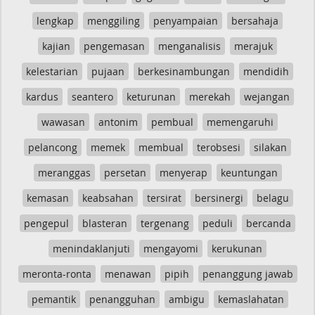
lengkap
menggiling
penyampaian
bersahaja
kajian
pengemasan
menganalisis
merajuk
kelestarian
pujaan
berkesinambungan
mendidih
kardus
seantero
keturunan
merekah
wejangan
wawasan
antonim
pembual
memengaruhi
pelancong
memek
membual
terobsesi
silakan
meranggas
persetan
menyerap
keuntungan
kemasan
keabsahan
tersirat
bersinergi
belagu
pengepul
blasteran
tergenang
peduli
bercanda
menindaklanjuti
mengayomi
kerukunan
meronta-ronta
menawan
pipih
penanggung jawab
pemantik
penangguhan
ambigu
kemaslahatan