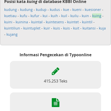
Posisi kata
kuing
di database KBBI Online
kudung
-
kudung
-
kudup
-
kudus
-
kue
-
kueni
-
kuesioner
-
kuetiau
-
kufu
-
kufur
-
kui
-
kuih
-
kuil
-
kuilu
-
kuin
-
kuing
-
kuini
-
kuinina
-
kuintal
-
kuintesens
-
kuintet
-
kuintil
-
kuintiliun
-
kuintuplet
-
kuir
-
kuis
-
kuis
-
kuit
-
kuitansi
-
kuja
-
kujang
Informasi Pengecekan di Typoonline
415.253 Teks