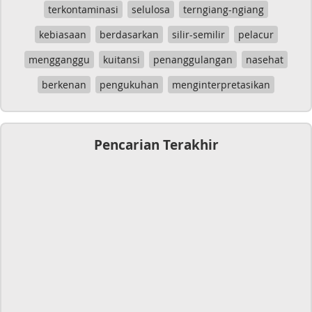
terkontaminasi
selulosa
terngiang-ngiang
kebiasaan
berdasarkan
silir-semilir
pelacur
mengganggu
kuitansi
penanggulangan
nasehat
berkenan
pengukuhan
menginterpretasikan
Pencarian Terakhir