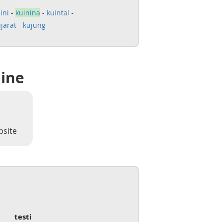
ini
-
kuinina
-
kuintal
-
jarat
-
kujung
line
bsite
testi