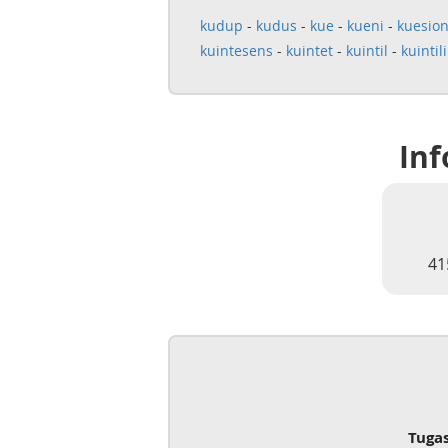
kudup
-
kudus
-
kue
-
kueni
-
kuesio
kuintesens
-
kuintet
-
kuintil
-
kuintil
Inf
41
Tuga