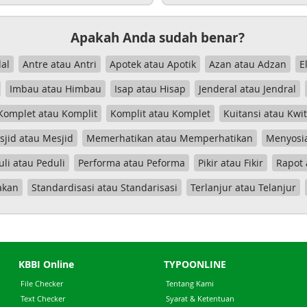
Apakah Anda sudah benar?
al
Antre atau Antri
Apotek atau Apotik
Azan atau Adzan
E
Imbau atau Himbau
Isap atau Hisap
Jenderal atau Jendral
Komplet atau Komplit
Komplit atau Komplet
Kuitansi atau Kwi
jid atau Mesjid
Memerhatikan atau Memperhatikan
Menyosia
uli atau Peduli
Performa atau Peforma
Pikir atau Fikir
Rapot 
akan
Standardisasi atau Standarisasi
Terlanjur atau Telanjur
KBBI Online
TYPOONLINE
File Checker
Tentang Kami
Text Checker
Syarat & Ketentuan