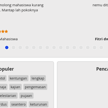
enolong mahasiswa kurang
nemu dit
wk. Mantap lah pokoknya
 Mahasiswa
Fitri d
opuler
Penc
ntol
kentungan
lengkap
haja
kajian
pengemasan
elestarian
pujaan
rdus
seantero
keturunan