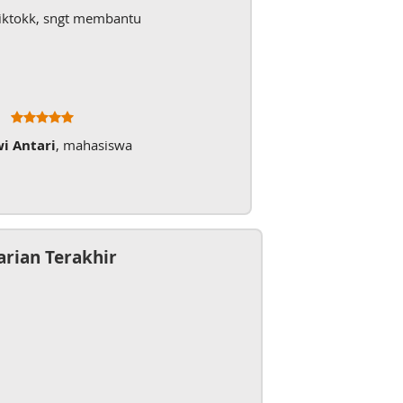
iktokk, sngt membantu
wi Antari
, mahasiswa
arian Terakhir