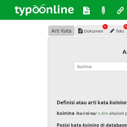
N
Arti Kata
Dokumen
Teks
A
Definisi atau arti kata
kuinina
kuinina
/
ku·i·ni·na
/
n Kim
alkaloid 
Posisi kata
kuinina
di database