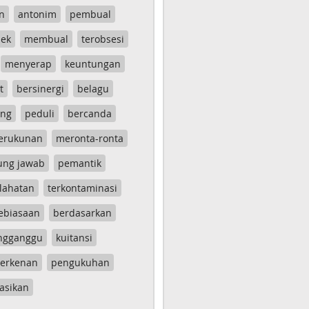
n
antonim
pembual
ek
membual
terobsesi
menyerap
keuntungan
t
bersinergi
belagu
ang
peduli
bercanda
erukunan
meronta-ronta
ung jawab
pemantik
lahatan
terkontaminasi
ebiasaan
berdasarkan
ngganggu
kuitansi
erkenan
pengukuhan
asikan