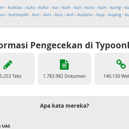
ner
-
kuetiau
-
kufu
-
kufur
-
kui
-
kuih
-
kuil
-
kuilu
-
kuin
-
kuing
-
ku
iun
-
kuintuplet
-
kuir
-
kuis
-
kuis
-
kuit
-
kuitansi
-
kuja
-
kujang
-
ku
ormasi Pengecekan di Typoon
5.253 Teks
1.783.982 Dokumen
140.130 We
Apa kata mereka?
s UAS