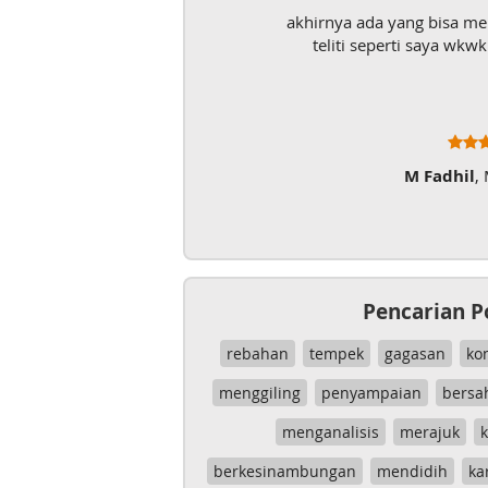
akhirnya ada yang bisa m
teliti seperti saya wk
M Fadhil
,
Pencarian P
rebahan
tempek
gagasan
ko
menggiling
penyampaian
bersa
menganalisis
merajuk
k
berkesinambungan
mendidih
ka