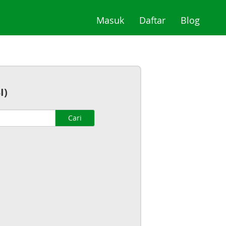
(current)
(current)
(curre
Masuk
Daftar
Blog
I)
Cari