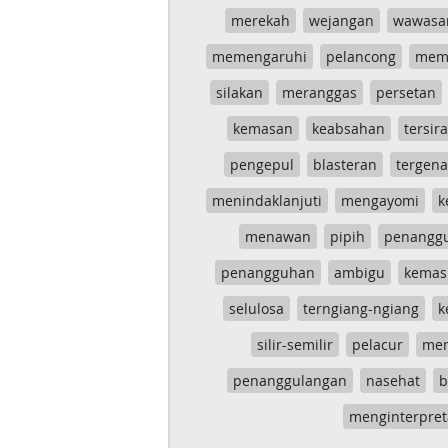
merekah
wejangan
wawasa
memengaruhi
pelancong
mem
silakan
meranggas
persetan
kemasan
keabsahan
tersira
pengepul
blasteran
tergen
menindaklanjuti
mengayomi
k
menawan
pipih
penangg
penangguhan
ambigu
kemas
selulosa
terngiang-ngiang
k
silir-semilir
pelacur
me
penanggulangan
nasehat
b
menginterpret