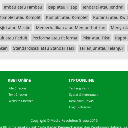
Imbau atau Himbau
Isap atau Hisap
Jenderal atau Jendral
Komplet atau Komplit
Komplit atau Komplet
Kuitansi atau Kwi
jid atau Mesjid
Memerhatikan atau Memperhatikan
Menyosia
uli atau Peduli
Performa atau Peforma
Pikir atau Fikir
Rapot 
akan
Standardisasi atau Standarisasi
Terlanjur atau Telanjur
KBBI Online
TYPOONLINE
File Checker
Tentang Kami
Text Checker
Syarat & Ketentuan
Website Checker
Kebijakan Privasi
Logo Referensi
Copyright © Media Revolution Group 2016
e KBBI merupakan Hak Cipta Badan Pengembangan dan Pembinaan Bahasa, K