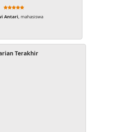
wi Antari
, mahasiswa
arian Terakhir