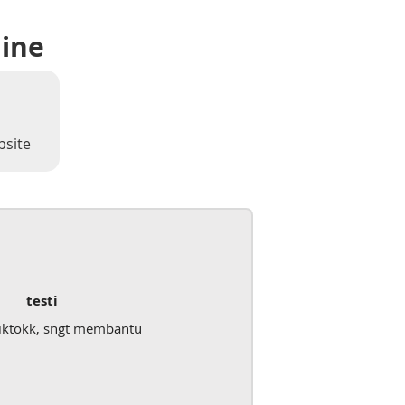
line
bsite
testi
iktokk, sngt membantu