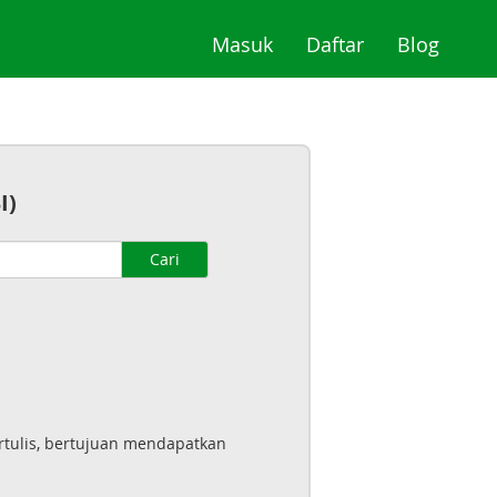
(current)
(current)
(curre
Masuk
Daftar
Blog
I)
Cari
tertulis, bertujuan mendapatkan