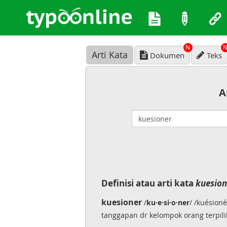
N
Arti Kata
Dokumen
Teks
A
Definisi atau arti kata
kuesion
kuesioner
/
ku·e·si·o·ner
/ /kuésion
tanggapan dr kelompok orang terpili