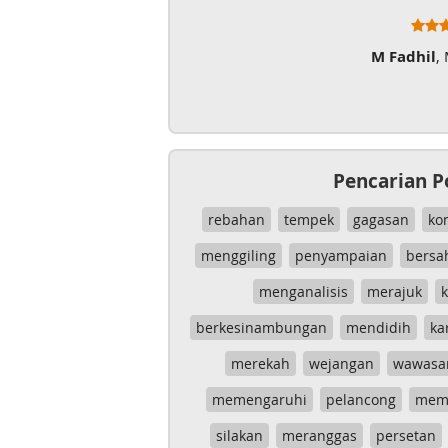
M Fadhil
,
Pencarian P
rebahan
tempek
gagasan
ko
menggiling
penyampaian
bersa
menganalisis
merajuk
k
berkesinambungan
mendidih
ka
merekah
wejangan
wawasa
memengaruhi
pelancong
mem
silakan
meranggas
persetan