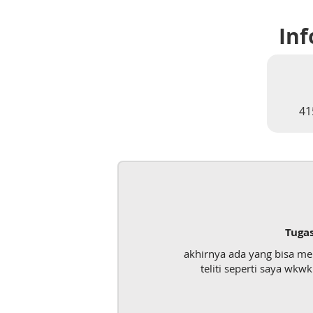
Inf
41
Tuga
akhirnya ada yang bisa m
teliti seperti saya wk