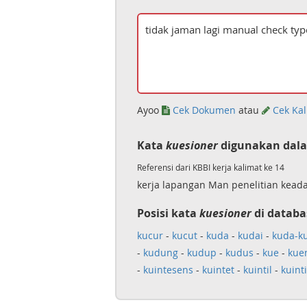
Ayoo
Cek Dokumen
atau
Cek Kal
Kata
kuesioner
digunakan dala
Referensi dari KBBI kerja kalimat ke 14
kerja lapangan Man penelitian kead
Posisi kata
kuesioner
di databa
kucur
-
kucut
-
kuda
-
kudai
-
kuda-k
-
kudung
-
kudup
-
kudus
-
kue
-
kue
-
kuintesens
-
kuintet
-
kuintil
-
kuint