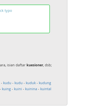
ck
typo
ra, isian daftar
kuesioner
, dsb;
-
kudu
-
kudu
-
kuduk
-
kudung
-
kuing
-
kuini
-
kuinina
-
kuintal