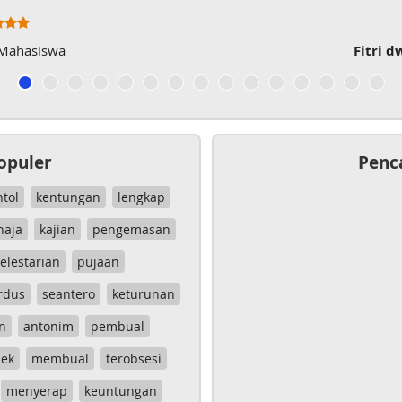
 Mahasiswa
Fitri d
opuler
Penc
ntol
kentungan
lengkap
haja
kajian
pengemasan
elestarian
pujaan
rdus
seantero
keturunan
n
antonim
pembual
ek
membual
terobsesi
menyerap
keuntungan