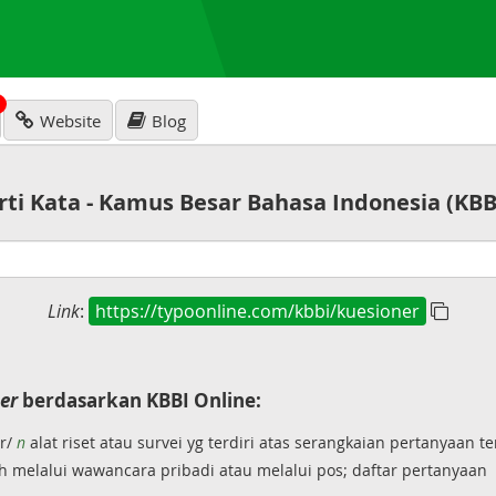
N
Website
Blog
rti Kata - Kamus Besar Bahasa Indonesia (KBB
Link
:
https://typoonline.com/kbbi/kuesioner
er
berdasarkan KBBI Online:
ér/
n
alat riset atau survei yg terdiri atas serangkaian pertanyaan 
h melalui wawancara pribadi atau melalui pos; daftar pertanyaan