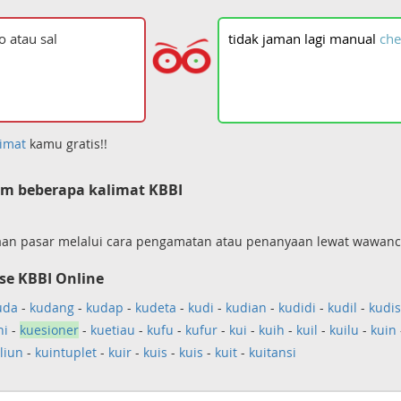
tidak
jaman
lagi
manual
che
imat
kamu gratis!!
m beberapa kalimat KBBI
aan pasar melalui cara pengamatan atau penanyaan lewat wawanca
se KBBI Online
uda
-
kudang
-
kudap
-
kudeta
-
kudi
-
kudian
-
kudidi
-
kudil
-
kudis
ni
-
kuesioner
-
kuetiau
-
kufu
-
kufur
-
kui
-
kuih
-
kuil
-
kuilu
-
kuin
iliun
-
kuintuplet
-
kuir
-
kuis
-
kuis
-
kuit
-
kuitansi