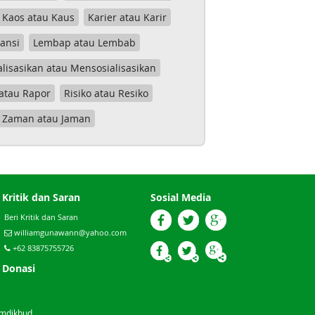
Kaos atau Kaus
Karier atau Karir
tansi
Lembap atau Lembab
lisasikan atau Mensosialisasikan
atau Rapor
Risiko atau Resiko
Zaman atau Jaman
Kritik dan Saran
Sosial Media
Beri Kritik dan Saran
williamgunawann@yahoo.com
+62 83875755726
Donasi
emdikbud