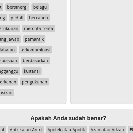
t
bersinergi
belagu
ang
peduli
bercanda
erukunan
meronta-ronta
ung jawab
pemantik
lahatan
terkontaminasi
ebiasaan
berdasarkan
ngganggu
kuitansi
erkenan
pengukuhan
asikan
Apakah Anda sudah benar?
al
Antre atau Antri
Apotek atau Apotik
Azan atau Adzan
E