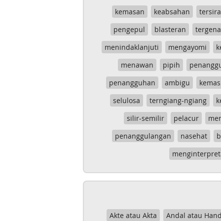
kemasan
keabsahan
tersira
pengepul
blasteran
tergen
menindaklanjuti
mengayomi
k
menawan
pipih
penangg
penangguhan
ambigu
kemas
selulosa
terngiang-ngiang
k
silir-semilir
pelacur
me
penanggulangan
nasehat
b
menginterpret
Akte atau Akta
Andal atau Hand