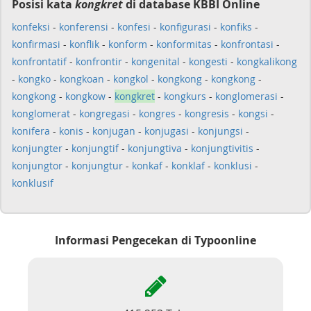
Posisi kata
kongkret
di database KBBI Online
konfeksi
-
konferensi
-
konfesi
-
konfigurasi
-
konfiks
-
konfirmasi
-
konflik
-
konform
-
konformitas
-
konfrontasi
-
konfrontatif
-
konfrontir
-
kongenital
-
kongesti
-
kongkalikong
-
kongko
-
kongkoan
-
kongkol
-
kongkong
-
kongkong
-
kongkong
-
kongkow
-
kongkret
-
kongkurs
-
konglomerasi
-
konglomerat
-
kongregasi
-
kongres
-
kongresis
-
kongsi
-
konifera
-
konis
-
konjugan
-
konjugasi
-
konjungsi
-
konjungter
-
konjungtif
-
konjungtiva
-
konjungtivitis
-
konjungtor
-
konjungtur
-
konkaf
-
konklaf
-
konklusi
-
konklusif
Informasi Pengecekan di Typoonline