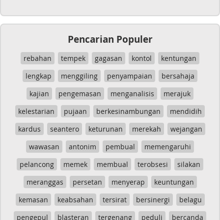
Pencarian Populer
rebahan
tempek
gagasan
kontol
kentungan
lengkap
menggiling
penyampaian
bersahaja
kajian
pengemasan
menganalisis
merajuk
kelestarian
pujaan
berkesinambungan
mendidih
kardus
seantero
keturunan
merekah
wejangan
wawasan
antonim
pembual
memengaruhi
pelancong
memek
membual
terobsesi
silakan
meranggas
persetan
menyerap
keuntungan
kemasan
keabsahan
tersirat
bersinergi
belagu
pengepul
blasteran
tergenang
peduli
bercanda