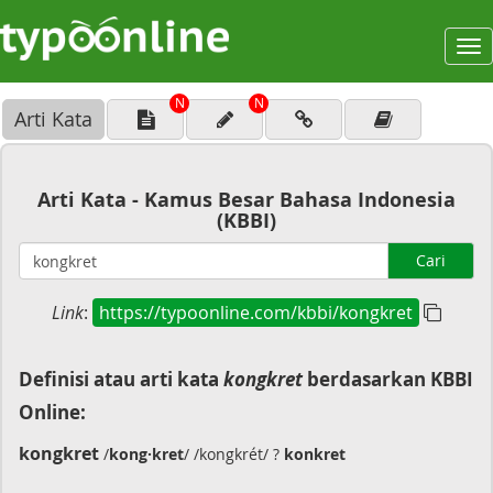
To
na
N
N
Arti Kata
Arti Kata - Kamus Besar Bahasa Indonesia
(KBBI)
Cari
Link
:
https://typoonline.com/kbbi/kongkret
Definisi atau arti kata
kongkret
berdasarkan KBBI
Online:
kongkret
/
kong·kret
/ /kongkrét/ ?
konkret