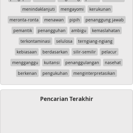
menindaklanjuti
mengayomi
kerukunan
meronta-ronta
menawan
pipih
penanggung jawab
pemantik
penangguhan
ambigu
kemaslahatan
terkontaminasi
selulosa
terngiang-ngiang
kebiasaan
berdasarkan
silir-semilir
pelacur
mengganggu
kuitansi
penanggulangan
nasehat
berkenan
pengukuhan
menginterpretasikan
Pencarian Terakhir