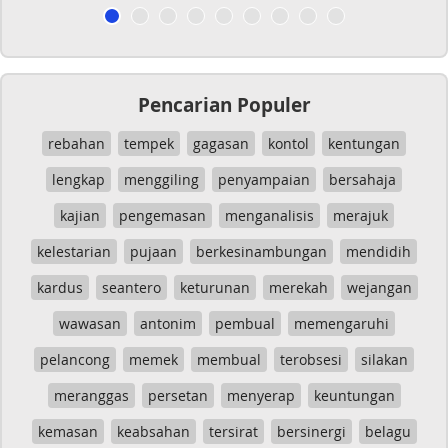
Pencarian Populer
rebahan
tempek
gagasan
kontol
kentungan
lengkap
menggiling
penyampaian
bersahaja
kajian
pengemasan
menganalisis
merajuk
kelestarian
pujaan
berkesinambungan
mendidih
kardus
seantero
keturunan
merekah
wejangan
wawasan
antonim
pembual
memengaruhi
pelancong
memek
membual
terobsesi
silakan
meranggas
persetan
menyerap
keuntungan
kemasan
keabsahan
tersirat
bersinergi
belagu