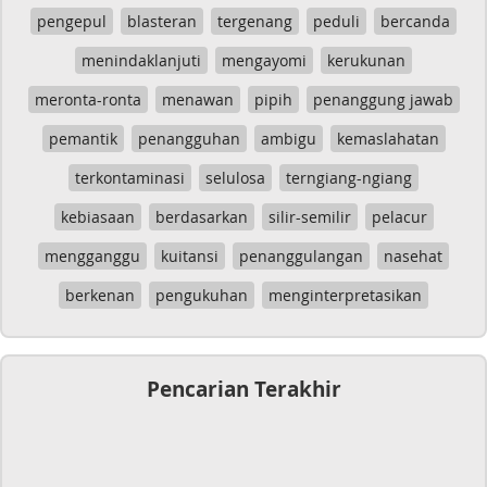
pengepul
blasteran
tergenang
peduli
bercanda
menindaklanjuti
mengayomi
kerukunan
meronta-ronta
menawan
pipih
penanggung jawab
pemantik
penangguhan
ambigu
kemaslahatan
terkontaminasi
selulosa
terngiang-ngiang
kebiasaan
berdasarkan
silir-semilir
pelacur
mengganggu
kuitansi
penanggulangan
nasehat
berkenan
pengukuhan
menginterpretasikan
Pencarian Terakhir