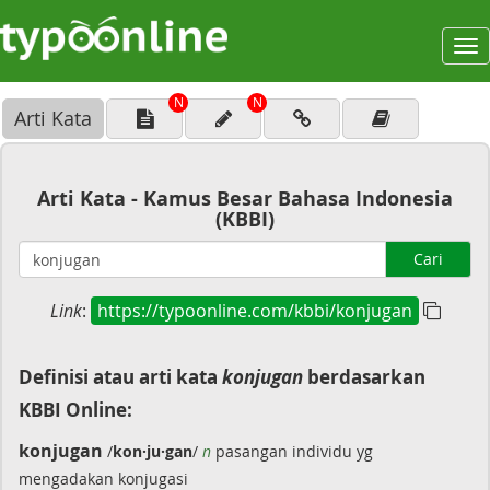
To
na
N
N
Arti Kata
Arti Kata - Kamus Besar Bahasa Indonesia
(KBBI)
Cari
Link
:
https://typoonline.com/kbbi/konjugan
Definisi atau arti kata
konjugan
berdasarkan
KBBI Online:
konjugan
/
kon·ju·gan
/
n
pasangan individu yg
mengadakan konjugasi