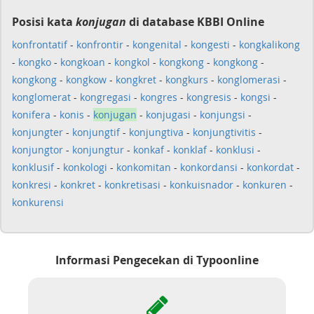
Posisi kata
konjugan
di database KBBI Online
konfrontatif
-
konfrontir
-
kongenital
-
kongesti
-
kongkalikong
-
kongko
-
kongkoan
-
kongkol
-
kongkong
-
kongkong
-
kongkong
-
kongkow
-
kongkret
-
kongkurs
-
konglomerasi
-
konglomerat
-
kongregasi
-
kongres
-
kongresis
-
kongsi
-
konifera
-
konis
-
konjugan
-
konjugasi
-
konjungsi
-
konjungter
-
konjungtif
-
konjungtiva
-
konjungtivitis
-
konjungtor
-
konjungtur
-
konkaf
-
konklaf
-
konklusi
-
konklusif
-
konkologi
-
konkomitan
-
konkordansi
-
konkordat
-
konkresi
-
konkret
-
konkretisasi
-
konkuisnador
-
konkuren
-
konkurensi
Informasi Pengecekan di Typoonline