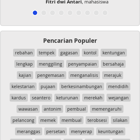
Fitri dwi Antari
, mahasiswa
Pencarian Populer
rebahan
tempek
gagasan
kontol
kentungan
lengkap
menggiling
penyampaian
bersahaja
kajian
pengemasan
menganalisis
merajuk
kelestarian
pujaan
berkesinambungan
mendidih
kardus
seantero
keturunan
merekah
wejangan
wawasan
antonim
pembual
memengaruhi
pelancong
memek
membual
terobsesi
silakan
meranggas
persetan
menyerap
keuntungan