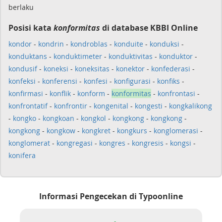
berlaku
Posisi kata
konformitas
di database KBBI Online
kondor
-
kondrin
-
kondroblas
-
konduite
-
konduksi
-
konduktans
-
konduktimeter
-
konduktivitas
-
konduktor
-
kondusif
-
koneksi
-
koneksitas
-
konektor
-
konfederasi
-
konfeksi
-
konferensi
-
konfesi
-
konfigurasi
-
konfiks
-
konfirmasi
-
konflik
-
konform
-
konformitas
-
konfrontasi
-
konfrontatif
-
konfrontir
-
kongenital
-
kongesti
-
kongkalikong
-
kongko
-
kongkoan
-
kongkol
-
kongkong
-
kongkong
-
kongkong
-
kongkow
-
kongkret
-
kongkurs
-
konglomerasi
-
konglomerat
-
kongregasi
-
kongres
-
kongresis
-
kongsi
-
konifera
Informasi Pengecekan di Typoonline