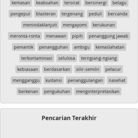
kemasan
keabsahan
tersirat
bersinergi
belagu
pengepul
blasteran
tergenang
peduli
bercanda
menindaklanjuti
mengayomi
kerukunan
meronta-ronta
menawan
pipih
penanggung jawab
pemantik
penangguhan
ambigu
kemaslahatan
terkontaminasi
selulosa
terngiang-ngiang
kebiasaan
berdasarkan
silir-semilir
pelacur
mengganggu
kuitansi
penanggulangan
nasehat
berkenan
pengukuhan
menginterpretasikan
Pencarian Terakhir