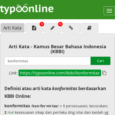
To
na
N
N
Arti Kata
Arti Kata - Kamus Besar Bahasa Indonesia
(KBBI)
Cari
Link
:
https://typoonline.com/kbbi/konformitas
Definisi atau arti kata
konformitas
berdasarkan
KBBI Online:
konformitas
/
kon·for·mi·tas
/
n
1
persesuaian; kecocokan;
2
Huk
kesesuaian sikap dan perilaku dng nilai dan kaidah yg