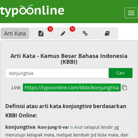
To
na
N
N
Arti Kata
Arti Kata - Kamus Besar Bahasa Indonesia
(KBBI)
Cari
Link
:
https://typoonline.com/kbbi/konjungtiva
Definisi atau arti kata
konjungtiva
berdasarkan
KBBI Online:
konjungtiva
/
kon·jung·ti·va
/
n Anat
selaput lendir yg
menutupi kelopak mata, melipat kembali pd bola mata, dan