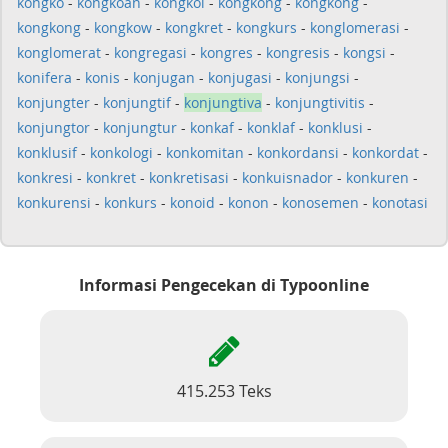
kongko
-
kongkoan
-
kongkol
-
kongkong
-
kongkong
-
kongkong
-
kongkow
-
kongkret
-
kongkurs
-
konglomerasi
-
konglomerat
-
kongregasi
-
kongres
-
kongresis
-
kongsi
-
konifera
-
konis
-
konjugan
-
konjugasi
-
konjungsi
-
konjungter
-
konjungtif
-
konjungtiva
-
konjungtivitis
-
konjungtor
-
konjungtur
-
konkaf
-
konklaf
-
konklusi
-
konklusif
-
konkologi
-
konkomitan
-
konkordansi
-
konkordat
-
konkresi
-
konkret
-
konkretisasi
-
konkuisnador
-
konkuren
-
konkurensi
-
konkurs
-
konoid
-
konon
-
konosemen
-
konotasi
Informasi Pengecekan di Typoonline
415.253 Teks