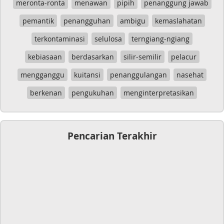
meronta-ronta
menawan
pipih
penanggung jawab
pemantik
penangguhan
ambigu
kemaslahatan
terkontaminasi
selulosa
terngiang-ngiang
kebiasaan
berdasarkan
silir-semilir
pelacur
mengganggu
kuitansi
penanggulangan
nasehat
berkenan
pengukuhan
menginterpretasikan
Pencarian Terakhir