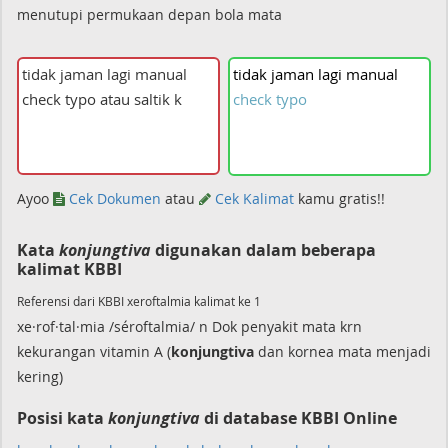
menutupi permukaan depan bola mata
tidak
jaman
lagi
manual
check
typo
Ayoo
Cek Dokumen
atau
Cek Kalimat
kamu gratis!!
Kata
konjungtiva
digunakan dalam beberapa
kalimat KBBI
Referensi dari KBBI xeroftalmia kalimat ke 1
xe·rof·tal·mia /séroftalmia/ n Dok penyakit mata krn
kekurangan vitamin A (
konjungtiva
dan kornea mata menjadi
kering)
Posisi kata
konjungtiva
di database KBBI Online