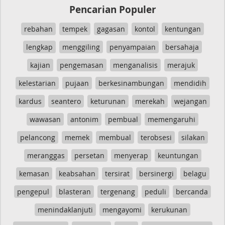
Pencarian Populer
rebahan
tempek
gagasan
kontol
kentungan
lengkap
menggiling
penyampaian
bersahaja
kajian
pengemasan
menganalisis
merajuk
kelestarian
pujaan
berkesinambungan
mendidih
kardus
seantero
keturunan
merekah
wejangan
wawasan
antonim
pembual
memengaruhi
pelancong
memek
membual
terobsesi
silakan
meranggas
persetan
menyerap
keuntungan
kemasan
keabsahan
tersirat
bersinergi
belagu
pengepul
blasteran
tergenang
peduli
bercanda
menindaklanjuti
mengayomi
kerukunan