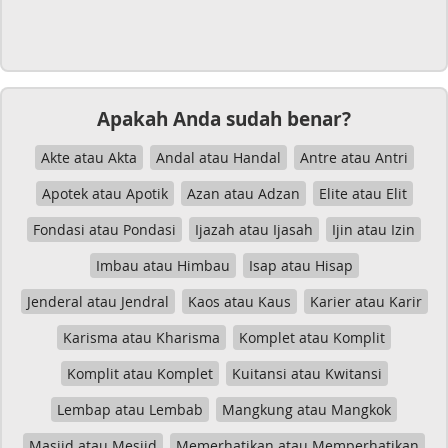
Apakah Anda sudah benar?
Akte atau Akta
Andal atau Handal
Antre atau Antri
Apotek atau Apotik
Azan atau Adzan
Elite atau Elit
Fondasi atau Pondasi
Ijazah atau Ijasah
Ijin atau Izin
Imbau atau Himbau
Isap atau Hisap
Jenderal atau Jendral
Kaos atau Kaus
Karier atau Karir
Karisma atau Kharisma
Komplet atau Komplit
Komplit atau Komplet
Kuitansi atau Kwitansi
Lembap atau Lembab
Mangkung atau Mangkok
Masjid atau Mesjid
Memerhatikan atau Memperhatikan