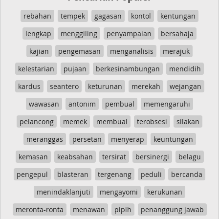
rebahan
tempek
gagasan
kontol
kentungan
lengkap
menggiling
penyampaian
bersahaja
kajian
pengemasan
menganalisis
merajuk
kelestarian
pujaan
berkesinambungan
mendidih
kardus
seantero
keturunan
merekah
wejangan
wawasan
antonim
pembual
memengaruhi
pelancong
memek
membual
terobsesi
silakan
meranggas
persetan
menyerap
keuntungan
kemasan
keabsahan
tersirat
bersinergi
belagu
pengepul
blasteran
tergenang
peduli
bercanda
menindaklanjuti
mengayomi
kerukunan
meronta-ronta
menawan
pipih
penanggung jawab