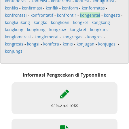
konfederasi
-
konfeksi
-
konferensi
-
konfesi
-
konfigurasi
-
konfiks
-
konfirmasi
-
konflik
-
konform
-
konformitas
-
konfrontasi
-
konfrontatif
-
konfrontir
-
kongenital
-
kongesti
-
kongkalikong
-
kongko
-
kongkoan
-
kongkol
-
kongkong
-
kongkong
-
kongkong
-
kongkow
-
kongkret
-
kongkurs
-
konglomerasi
-
konglomerat
-
kongregasi
-
kongres
-
kongresis
-
kongsi
-
konifera
-
konis
-
konjugan
-
konjugasi
-
konjungsi
Informasi Pengecekan di Typoonline
415.253 Teks