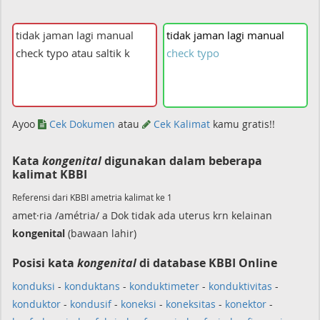
tidak
jaman
lagi
manual
check
typo
Ayoo
Cek Dokumen
atau
Cek Kalimat
kamu gratis!!
Kata
kongenital
digunakan dalam beberapa
kalimat KBBI
Referensi dari KBBI ametria kalimat ke 1
amet·ria /amétria/ a Dok tidak ada uterus krn kelainan
kongenital
(bawaan lahir)
Posisi kata
kongenital
di database KBBI Online
konduksi
-
konduktans
-
konduktimeter
-
konduktivitas
-
konduktor
-
kondusif
-
koneksi
-
koneksitas
-
konektor
-