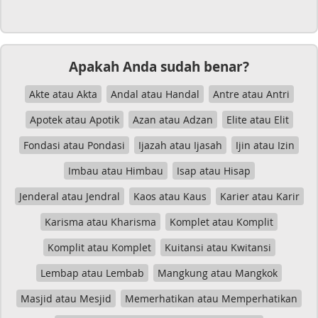
Apakah Anda sudah benar?
Akte atau Akta
Andal atau Handal
Antre atau Antri
Apotek atau Apotik
Azan atau Adzan
Elite atau Elit
Fondasi atau Pondasi
Ijazah atau Ijasah
Ijin atau Izin
Imbau atau Himbau
Isap atau Hisap
Jenderal atau Jendral
Kaos atau Kaus
Karier atau Karir
Karisma atau Kharisma
Komplet atau Komplit
Komplit atau Komplet
Kuitansi atau Kwitansi
Lembap atau Lembab
Mangkung atau Mangkok
Masjid atau Mesjid
Memerhatikan atau Memperhatikan