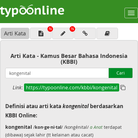
To
na
N
N
Arti Kata
Arti Kata - Kamus Besar Bahasa Indonesia
(KBBI)
Cari
Link
:
https://typoonline.com/kbbi/kongenital
Definisi atau arti kata
kongenital
berdasarkan
KBBI Online:
kongenital
/
kon·ge·ni·tal
/ /kongénital/
a Anat
terdapat
(dibawa) sejak lahir (tt kelainan atau cacat)