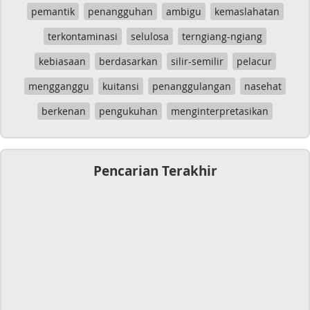
pemantik
penangguhan
ambigu
kemaslahatan
terkontaminasi
selulosa
terngiang-ngiang
kebiasaan
berdasarkan
silir-semilir
pelacur
mengganggu
kuitansi
penanggulangan
nasehat
berkenan
pengukuhan
menginterpretasikan
Pencarian Terakhir