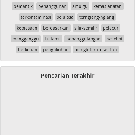
pemantik
penangguhan
ambigu
kemaslahatan
terkontaminasi
selulosa
terngiang-ngiang
kebiasaan
berdasarkan
silir-semilir
pelacur
mengganggu
kuitansi
penanggulangan
nasehat
berkenan
pengukuhan
menginterpretasikan
Pencarian Terakhir