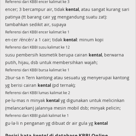
Referensi dari KBBI encer kalimat ke 3
encer; 3 bercampur air, tidak
kental
, atau sangat kurang sari
patinya (tt barang cair yg mengandung suatu zat):
tambahkan sedikit air, supaya
Referensi dari KBBI encer kalimat ke 1
en·cer /éncér/ a 1 cair; tidak
kental
: minum kopi
Referensi dari KBBI susu kalimat ke 12
susu pembersih kosmetik berupa cairan
kental
, berwarna
putih, hijau, dsb untuk membersihkan wajah;
Referensi dari KBBI bursa kalimat ke 1
2bur·sa n Tern kantong atau sesuatu yg menyerupai kantong
yg berisi cairan
kental
(pd ternak);
Referensi dari KBBI lumas kalimat ke 2
pe·lu·mas n minyak
kental
yg digunakan untuk melicinkan
(melancarkan) jalannya mesin mobil dsb; minyak pelicin;
Referensi dari KBBI gulali kalimat ke 1
gu·la·li n penganan yg dibuat dr air gula yg
kental
Posisi kata
kental
di database KBBI Online