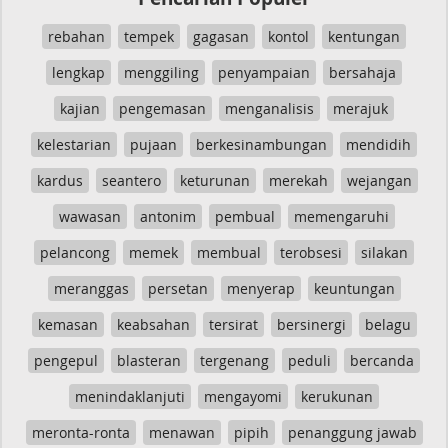
rebahan
tempek
gagasan
kontol
kentungan
lengkap
menggiling
penyampaian
bersahaja
kajian
pengemasan
menganalisis
merajuk
kelestarian
pujaan
berkesinambungan
mendidih
kardus
seantero
keturunan
merekah
wejangan
wawasan
antonim
pembual
memengaruhi
pelancong
memek
membual
terobsesi
silakan
meranggas
persetan
menyerap
keuntungan
kemasan
keabsahan
tersirat
bersinergi
belagu
pengepul
blasteran
tergenang
peduli
bercanda
menindaklanjuti
mengayomi
kerukunan
meronta-ronta
menawan
pipih
penanggung jawab