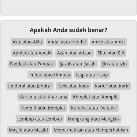
Apakah Anda sudah benar?
Akte atau Akta
Andal atau Handal
Antre atau Antri
Apotek atau Apotik
Azan atau Adzan
Elite atau Elit
Fondasi atau Pondasi
Ijazah atau Ijasah
Ijin atau Izin
Imbau atau Himbau
Isap atau Hisap
Jenderal atau Jendral
Kaos atau Kaus
Karier atau Karir
Karisma atau Kharisma
Komplet atau Komplit
Komplit atau Komplet
Kuitansi atau Kwitansi
Lembap atau Lembab
Mangkung atau Mangkok
Masjid atau Mesjid
Memerhatikan atau Memperhatikan