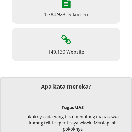
1.784.928 Dokumen
140.130 Website
Apa kata mereka?
ugas UAS
Dokum
 bisa menolong mahasiswa
Mudah sekali, tinggal
erti saya wkwk. Mantap lah
langsung 
okoknya