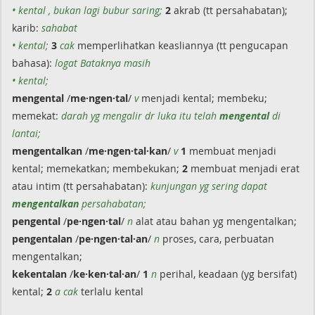
• kental , bukan lagi bubur saring;
2
akrab (tt persahabatan);
karib:
sahabat
• kental;
3
cak
memperlihatkan keasliannya (tt pengucapan
bahasa):
logat Bataknya masih
• kental;
mengental
/
me·ngen·tal
/
v
menjadi kental; membeku;
memekat:
darah yg mengalir dr luka itu telah
mengental
di
lantai;
mengentalkan
/
me·ngen·tal·kan
/
v
1
membuat menjadi
kental; memekatkan; membekukan;
2
membuat menjadi erat
atau intim (tt persahabatan):
kunjungan yg sering dapat
mengentalkan
persahabatan;
pengental
/
pe·ngen·tal
/
n
alat atau bahan yg mengentalkan;
pengentalan
/
pe·ngen·tal·an
/
n
proses, cara, perbuatan
mengentalkan;
kekentalan
/
ke·ken·tal·an
/
1
n
perihal, keadaan (yg bersifat)
kental;
2
a cak
terlalu kental