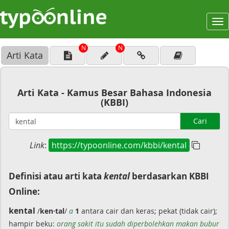
To
na
N
N
Arti Kata
Arti Kata - Kamus Besar Bahasa Indonesia
(KBBI)
Cari
Link
:
https://typoonline.com/kbbi/kental
Definisi atau arti kata
kental
berdasarkan KBBI
Online:
kental
/
ken·tal
/
a
1
antara cair dan keras; pekat (tidak cair);
hampir beku:
orang sakit itu sudah diperbolehkan makan bubur