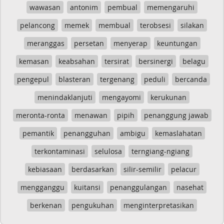
wawasan
antonim
pembual
memengaruhi
pelancong
memek
membual
terobsesi
silakan
meranggas
persetan
menyerap
keuntungan
kemasan
keabsahan
tersirat
bersinergi
belagu
pengepul
blasteran
tergenang
peduli
bercanda
menindaklanjuti
mengayomi
kerukunan
meronta-ronta
menawan
pipih
penanggung jawab
pemantik
penangguhan
ambigu
kemaslahatan
terkontaminasi
selulosa
terngiang-ngiang
kebiasaan
berdasarkan
silir-semilir
pelacur
mengganggu
kuitansi
penanggulangan
nasehat
berkenan
pengukuhan
menginterpretasikan