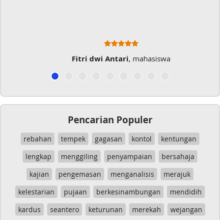
Fitri dwi Antari
, mahasiswa
Pencarian Populer
rebahan
tempek
gagasan
kontol
kentungan
lengkap
menggiling
penyampaian
bersahaja
kajian
pengemasan
menganalisis
merajuk
kelestarian
pujaan
berkesinambungan
mendidih
kardus
seantero
keturunan
merekah
wejangan