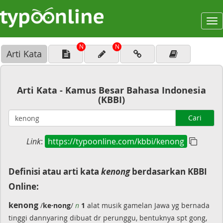
To
na
N
N
Arti Kata
Arti Kata - Kamus Besar Bahasa Indonesia
(KBBI)
Cari
Link
:
https://typoonline.com/kbbi/kenong
Definisi atau arti kata
kenong
berdasarkan KBBI
Online:
kenong
/
ke·nong
/
n
1
alat musik gamelan Jawa yg bernada
tinggi dannyaring dibuat dr perunggu, bentuknya spt gong,