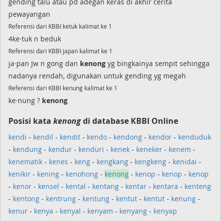
gending talu atau pd adegan keras di akhir cerita
pewayangan
Referensi dari KBBI ketuk kalimat ke 1
4ke·tuk n beduk
Referensi dari KBBI japan kalimat ke 1
ja·pan Jw n gong dan
kenong
yg bingkainya sempit sehingga
nadanya rendah, digunakan untuk gending yg megah
Referensi dari KBBI kenung kalimat ke 1
ke·nung ?
kenong
Posisi kata
kenong
di database KBBI Online
kendi
-
kendil
-
kendit
-
kendo
-
kendong
-
kendor
-
kenduduk
-
kendung
-
kendur
-
kenduri
-
kenek
-
keneker
-
kenem
-
kenematik
-
kenes
-
keng
-
kengkang
-
kengkeng
-
kenidai
-
kenikir
-
kening
-
kenohong
-
kenong
-
kenop
-
kenop
-
kenop
-
kenor
-
kensel
-
kental
-
kentang
-
kentar
-
kentara
-
kenteng
-
kentong
-
kentrung
-
kentung
-
kentut
-
kentut
-
kenung
-
kenur
-
kenya
-
kenyal
-
kenyam
-
kenyang
-
kenyap