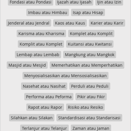
Fondasi atau Pondasi
Ijazah atau Ijasah
Ijin atau Izin
Imbau atau Himbau
Isap atau Hisap
Jenderal atau Jendral
Kaos atau Kaus
Karier atau Karir
Karisma atau Kharisma
Komplet atau Komplit
Komplit atau Komplet
Kuitansi atau Kwitansi
Lembap atau Lembab
Mangkung atau Mangkok
Masjid atau Mesjid
Memerhatikan atau Memperhatikan
Menyosialisasikan atau Mensosialisasikan
Nasehat atau Nasihat
Perduli atau Peduli
Performa atau Peforma
Pikir atau Fikir
Rapot atau Rapor
Risiko atau Resiko
Silahkan atau Silakan
Standardisasi atau Standarisasi
Terlanjur atau Telanjur
Zaman atau Jaman