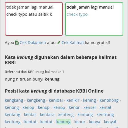
tidak
jaman
lagi
manual
check
typo
Ayoo
Cek Dokumen
atau
Cek Kalimat
kamu gratis!!
Kata
kenung
digunakan dalam beberapa kalimat
KBBI
Referensi dari KBBI nung kalimat ke 1
nung n tiruan bunyi
kenung
Posisi kata
kenung
di database KBBI Online
kengkang
-
kengkeng
-
kenidai
-
kenikir
-
kening
-
kenohong
-
kenong
-
kenop
-
kenop
-
kenop
-
kenor
-
kensel
-
kental
-
kentang
-
kentar
-
kentara
-
kenteng
-
kentong
-
kentrung
-
kentung
-
kentut
-
kentut
-
kenung
-
kenur
-
kenya
-
kenyal
-