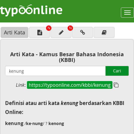
To
na
N
N
Arti Kata
Arti Kata - Kamus Besar Bahasa Indonesia
(KBBI)
Cari
Link
:
https://typoonline.com/kbbi/kenung
Definisi atau arti kata
kenung
berdasarkan KBBI
Online:
kenung
/
ke·nung
/ ?
kenong