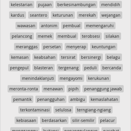
kelestarian
pujaan
berkesinambungan
mendidih
kardus
seantero
keturunan
merekah
wejangan
wawasan
antonim
pembual
memengaruhi
pelancong
memek
membual
terobsesi
silakan
meranggas
persetan
menyerap
keuntungan
kemasan
keabsahan
tersirat
bersinergi
belagu
pengepul
blasteran
tergenang
peduli
bercanda
menindaklanjuti
mengayomi
kerukunan
meronta-ronta
menawan
pipih
penanggung jawab
pemantik
penangguhan
ambigu
kemaslahatan
terkontaminasi
selulosa
terngiang-ngiang
kebiasaan
berdasarkan
silir-semilir
pelacur
mengganggu
kuitansi
penanggulangan
nasehat