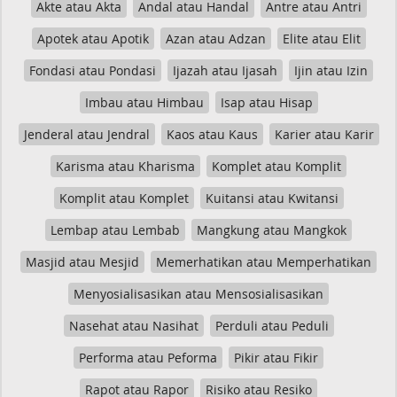
Akte atau Akta
Andal atau Handal
Antre atau Antri
Apotek atau Apotik
Azan atau Adzan
Elite atau Elit
Fondasi atau Pondasi
Ijazah atau Ijasah
Ijin atau Izin
Imbau atau Himbau
Isap atau Hisap
Jenderal atau Jendral
Kaos atau Kaus
Karier atau Karir
Karisma atau Kharisma
Komplet atau Komplit
Komplit atau Komplet
Kuitansi atau Kwitansi
Lembap atau Lembab
Mangkung atau Mangkok
Masjid atau Mesjid
Memerhatikan atau Memperhatikan
Menyosialisasikan atau Mensosialisasikan
Nasehat atau Nasihat
Perduli atau Peduli
Performa atau Peforma
Pikir atau Fikir
Rapot atau Rapor
Risiko atau Resiko