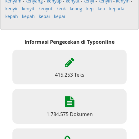
kenyam
-
kenyang
-
kenyap
-
kenyat
-
kenyi
-
kenyih
-
kenyih
-
kenyir
-
kenyit
-
kenyut
-
keok
-
keong
-
kep
-
kep
-
kepada
-
kepah
-
kepah
-
kepai
-
kepai
Informasi Pengecekan di Typoonline
415.253 Teks
1.784.575 Dokumen