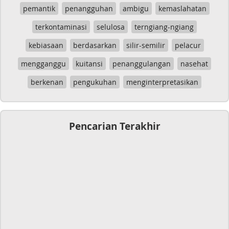
pemantik
penangguhan
ambigu
kemaslahatan
terkontaminasi
selulosa
terngiang-ngiang
kebiasaan
berdasarkan
silir-semilir
pelacur
mengganggu
kuitansi
penanggulangan
nasehat
berkenan
pengukuhan
menginterpretasikan
Pencarian Terakhir