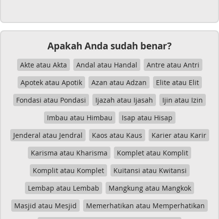
Apakah Anda sudah benar?
Akte atau Akta
Andal atau Handal
Antre atau Antri
Apotek atau Apotik
Azan atau Adzan
Elite atau Elit
Fondasi atau Pondasi
Ijazah atau Ijasah
Ijin atau Izin
Imbau atau Himbau
Isap atau Hisap
Jenderal atau Jendral
Kaos atau Kaus
Karier atau Karir
Karisma atau Kharisma
Komplet atau Komplit
Komplit atau Komplet
Kuitansi atau Kwitansi
Lembap atau Lembab
Mangkung atau Mangkok
Masjid atau Mesjid
Memerhatikan atau Memperhatikan