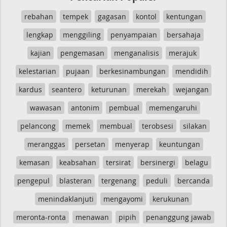
rebahan
tempek
gagasan
kontol
kentungan
lengkap
menggiling
penyampaian
bersahaja
kajian
pengemasan
menganalisis
merajuk
kelestarian
pujaan
berkesinambungan
mendidih
kardus
seantero
keturunan
merekah
wejangan
wawasan
antonim
pembual
memengaruhi
pelancong
memek
membual
terobsesi
silakan
meranggas
persetan
menyerap
keuntungan
kemasan
keabsahan
tersirat
bersinergi
belagu
pengepul
blasteran
tergenang
peduli
bercanda
menindaklanjuti
mengayomi
kerukunan
meronta-ronta
menawan
pipih
penanggung jawab