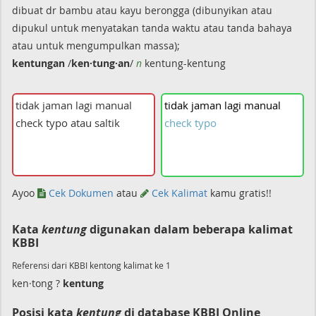
dibuat dr bambu atau kayu berongga (dibunyikan atau
dipukul untuk menyatakan tanda waktu atau tanda bahaya
atau untuk mengumpulkan massa);
kentungan
/
ken·tung·an
/
n
kentung-kentung
tidak
jaman
lagi
manual
check
typo
Ayoo
Cek Dokumen
atau
Cek Kalimat
kamu gratis!!
Kata
kentung
digunakan dalam beberapa kalimat
KBBI
Referensi dari KBBI kentong kalimat ke 1
ken·tong ?
kentung
Posisi kata
kentung
di database KBBI Online