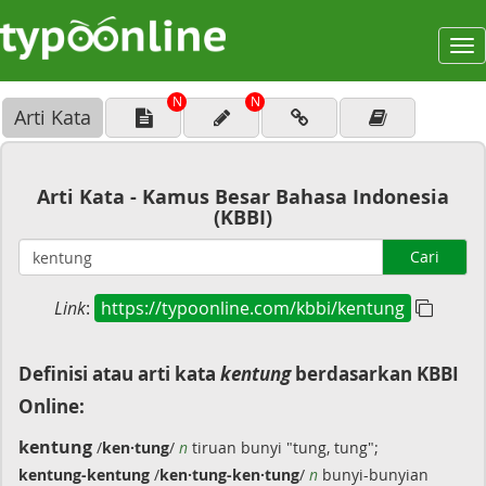
To
na
N
N
Arti Kata
Arti Kata - Kamus Besar Bahasa Indonesia
(KBBI)
Cari
Link
:
https://typoonline.com/kbbi/kentung
Definisi atau arti kata
kentung
berdasarkan KBBI
Online:
kentung
/
ken·tung
/
n
tiruan bunyi "tung, tung";
kentung-kentung
/
ken·tung-ken·tung
/
n
bunyi-bunyian