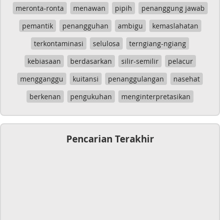
meronta-ronta
menawan
pipih
penanggung jawab
pemantik
penangguhan
ambigu
kemaslahatan
terkontaminasi
selulosa
terngiang-ngiang
kebiasaan
berdasarkan
silir-semilir
pelacur
mengganggu
kuitansi
penanggulangan
nasehat
berkenan
pengukuhan
menginterpretasikan
Pencarian Terakhir