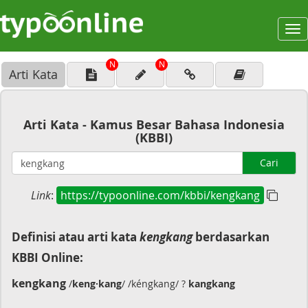
To
na
N
N
Arti Kata
Arti Kata - Kamus Besar Bahasa Indonesia
(KBBI)
Cari
Link
:
https://typoonline.com/kbbi/kengkang
Definisi atau arti kata
kengkang
berdasarkan
KBBI Online:
kengkang
/
keng·kang
/ /kéngkang/ ?
kangkang