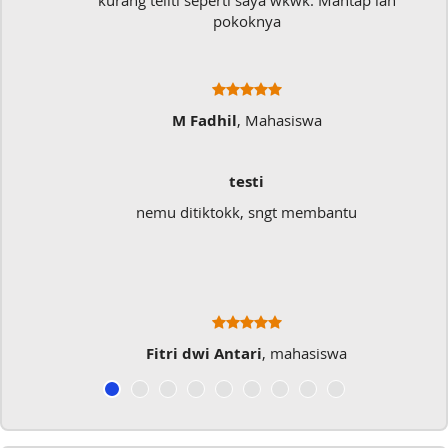
kurang teliti seperti saya wkwk. Mantap lah
pokoknya
M Fadhil
, Mahasiswa
testi
nemu ditiktokk, sngt membantu
Fitri dwi Antari
, mahasiswa