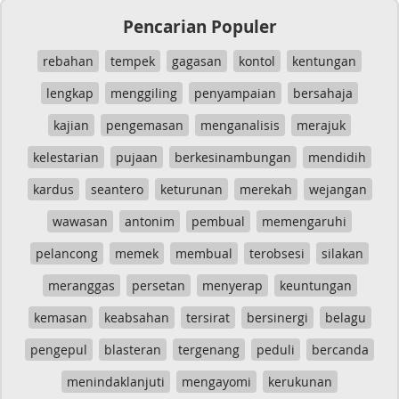
Pencarian Populer
rebahan
tempek
gagasan
kontol
kentungan
lengkap
menggiling
penyampaian
bersahaja
kajian
pengemasan
menganalisis
merajuk
kelestarian
pujaan
berkesinambungan
mendidih
kardus
seantero
keturunan
merekah
wejangan
wawasan
antonim
pembual
memengaruhi
pelancong
memek
membual
terobsesi
silakan
meranggas
persetan
menyerap
keuntungan
kemasan
keabsahan
tersirat
bersinergi
belagu
pengepul
blasteran
tergenang
peduli
bercanda
menindaklanjuti
mengayomi
kerukunan