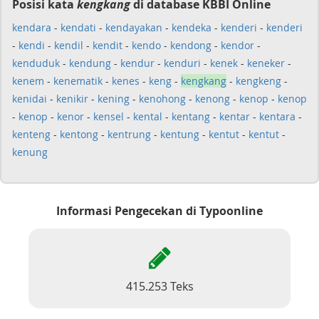
Posisi kata
kengkang
di database KBBI Online
kendara
-
kendati
-
kendayakan
-
kendeka
-
kenderi
-
kenderi
-
kendi
-
kendil
-
kendit
-
kendo
-
kendong
-
kendor
-
kenduduk
-
kendung
-
kendur
-
kenduri
-
kenek
-
keneker
-
kenem
-
kenematik
-
kenes
-
keng
-
kengkang
-
kengkeng
-
kenidai
-
kenikir
-
kening
-
kenohong
-
kenong
-
kenop
-
kenop
-
kenop
-
kenor
-
kensel
-
kental
-
kentang
-
kentar
-
kentara
-
kenteng
-
kentong
-
kentrung
-
kentung
-
kentut
-
kentut
-
kenung
Informasi Pengecekan di Typoonline
415.253 Teks