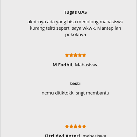
Tugas UAS
akhirnya ada yang bisa menolong mahasiswa
kurang teliti seperti saya wkwk. Mantap lah
pokoknya
M Fadhil
, Mahasiswa
testi
nemu ditiktokk, sngt membantu
S
Fitri dwi Antari
, mahasiswa