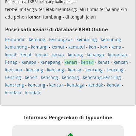
Referensi dari KBBI belintang kalimat ke 4
ter·be·lin·tang v terletak melintang: lalu lintas terhalang krn
ada pohon
kenari
tumbang - di tengah jalan
Posisi kata
kenari
di database KBBI Online
kemundir
-
kemung
-
kemungkus
-
kemuning
-
kemuning
-
kemunting
-
kemurgi
-
kemut
-
kemutul
-
ken
-
ken
-
kena
-
kenaf
-
kenal
-
kenan
-
kenan
-
kenang
-
kenanga
-
kenantan
-
kenap
-
kenapa
-
kenapang
-
kenari
-
kenari
-
kenas
-
kencan
-
kencana
-
kencang
-
kencang
-
kencar
-
kenceng
-
kenceng
-
kencing
-
kencit
-
kencong
-
kencong
-
kencrang-kencring
-
kencreng
-
kencung
-
kencur
-
kendaga
-
kendak
-
kendal
-
kendala
-
kendali
Informasi Pengecekan di Typoonline