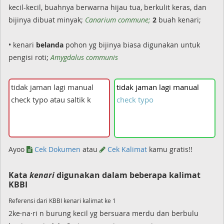
kecil-kecil, buahnya berwarna hijau tua, berkulit keras, dan
bijinya dibuat minyak;
Canarium commune;
2
buah kenari;
• kenari
belanda
pohon yg bijinya biasa digunakan untuk
pengisi roti;
Amygdalus communis
tidak
jaman
lagi
manual
check
typo
Ayoo
Cek Dokumen
atau
Cek Kalimat
kamu gratis!!
Kata
kenari
digunakan dalam beberapa kalimat
KBBI
Referensi dari KBBI kenari kalimat ke 1
2ke·na·ri n burung kecil yg bersuara merdu dan berbulu