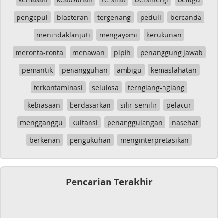
pengepul
blasteran
tergenang
peduli
bercanda
menindaklanjuti
mengayomi
kerukunan
meronta-ronta
menawan
pipih
penanggung jawab
pemantik
penangguhan
ambigu
kemaslahatan
terkontaminasi
selulosa
terngiang-ngiang
kebiasaan
berdasarkan
silir-semilir
pelacur
mengganggu
kuitansi
penanggulangan
nasehat
berkenan
pengukuhan
menginterpretasikan
Pencarian Terakhir