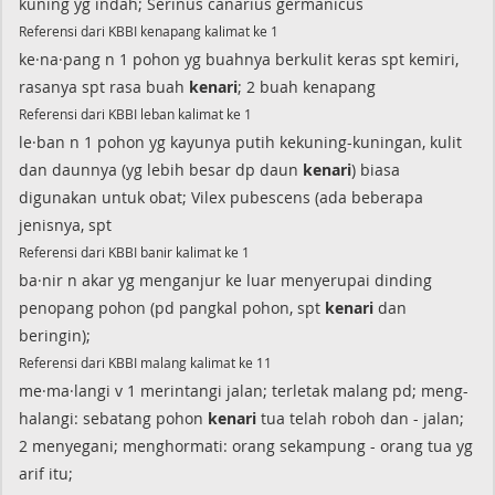
kuning yg indah; Serinus canarius germanicus
Referensi dari KBBI kenapang kalimat ke 1
ke·na·pang n 1 pohon yg buahnya berkulit keras spt kemiri,
rasanya spt rasa buah
kenari
; 2 buah kenapang
Referensi dari KBBI leban kalimat ke 1
le·ban n 1 pohon yg kayunya putih kekuning-kuningan, kulit
dan daunnya (yg lebih besar dp daun
kenari
) biasa
digunakan untuk obat; Vilex pubescens (ada beberapa
jenisnya, spt
Referensi dari KBBI banir kalimat ke 1
ba·nir n akar yg menganjur ke luar menyerupai dinding
penopang pohon (pd pangkal pohon, spt
kenari
dan
beringin);
Referensi dari KBBI malang kalimat ke 11
me·ma·langi v 1 merintangi jalan; terletak malang pd; meng-
halangi: sebatang pohon
kenari
tua telah roboh dan - jalan;
2 menyegani; menghormati: orang sekampung - orang tua yg
arif itu;