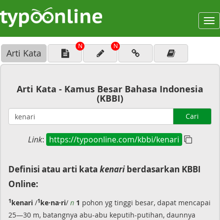
To
na
N
N
Arti Kata
Arti Kata - Kamus Besar Bahasa Indonesia
(KBBI)
Cari
Link
:
https://typoonline.com/kbbi/kenari
Definisi atau arti kata
kenari
berdasarkan KBBI
Online:
1
1
kenari
/
ke·na·ri
/
n
1
pohon yg tinggi besar, dapat mencapai
25—30 m, batangnya abu-abu keputih-putihan, daunnya