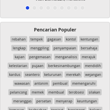
Pencarian Populer
rebahan
tempek
gagasan
kontol
kentungan
lengkap
menggiling
penyampaian
bersahaja
kajian
pengemasan
menganalisis
merajuk
kelestarian
pujaan
berkesinambungan
mendidih
kardus
seantero
keturunan
merekah
wejangan
wawasan
antonim
pembual
memengaruhi
pelancong
memek
membual
terobsesi
silakan
meranggas
persetan
menyerap
keuntungan
kemasan
keabsahan
tersirat
bersinergi
belagu