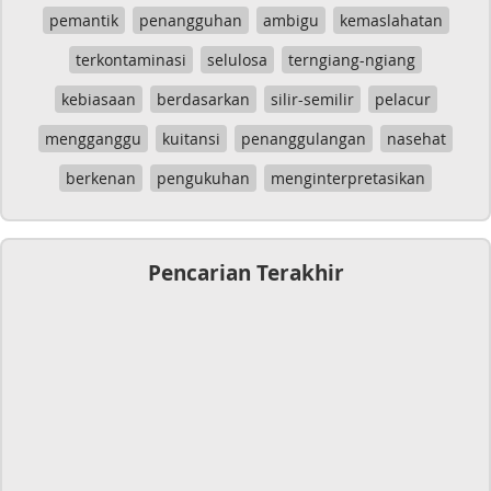
pemantik
penangguhan
ambigu
kemaslahatan
terkontaminasi
selulosa
terngiang-ngiang
kebiasaan
berdasarkan
silir-semilir
pelacur
mengganggu
kuitansi
penanggulangan
nasehat
berkenan
pengukuhan
menginterpretasikan
Pencarian Terakhir