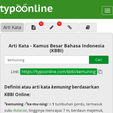
To
na
N
N
Arti Kata
Arti Kata - Kamus Besar Bahasa Indonesia
(KBBI)
Cari
Link
:
https://typoonline.com/kbbi/kemuning
Definisi atau arti kata
kemuning
berdasarkan
KBBI Online:
1
1
kemuning
/
ke·mu·ning
/
n
1
tumbuhan perdu, termasuk
suku
Rutaciae
, tingginya mencapai 7 m, berdaun majemuk,