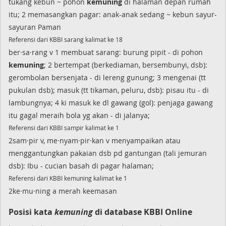
tukang kebun ~ pohon
kemuning
di halaman depan rumah
itu; 2 memasangkan pagar: anak-anak sedang ~ kebun sayur-
sayuran Paman
Referensi dari KBBI sarang kalimat ke 18
ber·sa·rang v 1 membuat sarang: burung pipit - di pohon
kemuning
; 2 bertempat (berkediaman, bersembunyi, dsb):
gerombolan bersenjata - di lereng gunung; 3 mengenai (tt
pukulan dsb); masuk (tt tikaman, peluru, dsb): pisau itu - di
lambungnya; 4 ki masuk ke dl gawang (gol): penjaga gawang
itu gagal meraih bola yg akan - di jalanya;
Referensi dari KBBI sampir kalimat ke 1
2sam·pir v, me·nyam·pir·kan v menyampaikan atau
menggantungkan pakaian dsb pd gantungan (tali jemuran
dsb): Ibu - cucian basah di pagar halaman;
Referensi dari KBBI kemuning kalimat ke 1
2ke·mu·ning a merah keemasan
Posisi kata
kemuning
di database KBBI Online