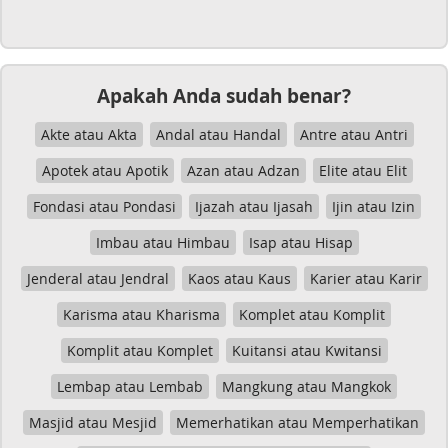
Apakah Anda sudah benar?
Akte atau Akta
Andal atau Handal
Antre atau Antri
Apotek atau Apotik
Azan atau Adzan
Elite atau Elit
Fondasi atau Pondasi
Ijazah atau Ijasah
Ijin atau Izin
Imbau atau Himbau
Isap atau Hisap
Jenderal atau Jendral
Kaos atau Kaus
Karier atau Karir
Karisma atau Kharisma
Komplet atau Komplit
Komplit atau Komplet
Kuitansi atau Kwitansi
Lembap atau Lembab
Mangkung atau Mangkok
Masjid atau Mesjid
Memerhatikan atau Memperhatikan