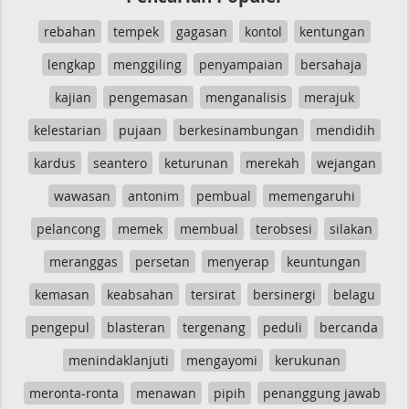
rebahan
tempek
gagasan
kontol
kentungan
lengkap
menggiling
penyampaian
bersahaja
kajian
pengemasan
menganalisis
merajuk
kelestarian
pujaan
berkesinambungan
mendidih
kardus
seantero
keturunan
merekah
wejangan
wawasan
antonim
pembual
memengaruhi
pelancong
memek
membual
terobsesi
silakan
meranggas
persetan
menyerap
keuntungan
kemasan
keabsahan
tersirat
bersinergi
belagu
pengepul
blasteran
tergenang
peduli
bercanda
menindaklanjuti
mengayomi
kerukunan
meronta-ronta
menawan
pipih
penanggung jawab