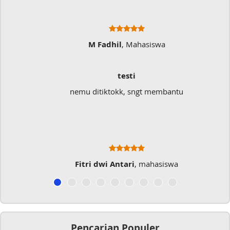
M Fadhil
, Mahasiswa
testi
nemu ditiktokk, sngt membantu
Sa
Fitri dwi Antari
, mahasiswa
Pencarian Populer