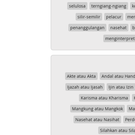
selulosa
terngiang-ngiang
k
silir-semilir
pelacur
me
penanggulangan
nasehat
b
menginterpret
Akte atau Akta
Andal atau Hand
Ijazah atau Ijasah
Ijin atau Izin
Karisma atau Kharisma
Mangkung atau Mangkok
Mas
Nasehat atau Nasihat
Perd
Silahkan atau Sil