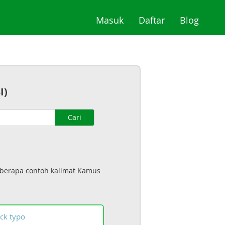
(current)
(current)
(curre
Masuk
Daftar
Blog
I)
Cari
eberapa contoh kalimat Kamus
ck
typo