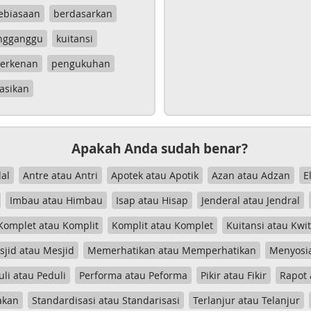
ebiasaan
berdasarkan
ngganggu
kuitansi
erkenan
pengukuhan
asikan
Apakah Anda sudah benar?
al
Antre atau Antri
Apotek atau Apotik
Azan atau Adzan
E
Imbau atau Himbau
Isap atau Hisap
Jenderal atau Jendral
Komplet atau Komplit
Komplit atau Komplet
Kuitansi atau Kwi
jid atau Mesjid
Memerhatikan atau Memperhatikan
Menyosia
uli atau Peduli
Performa atau Peforma
Pikir atau Fikir
Rapot 
akan
Standardisasi atau Standarisasi
Terlanjur atau Telanjur