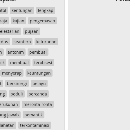
ntol
kentungan
lengkap
haja
kajian
pengemasan
elestarian
pujaan
rdus
seantero
keturunan
n
antonim
pembual
ek
membual
terobsesi
menyerap
keuntungan
t
bersinergi
belagu
ang
peduli
bercanda
erukunan
meronta-ronta
ung jawab
pemantik
lahatan
terkontaminasi