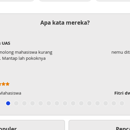
Apa kata mereka?
s UAS
enolong mahasiswa kurang
nemu dit
wk. Mantap lah pokoknya
 Mahasiswa
Fitri d
opuler
Penc