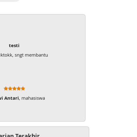
testi
iktokk, sngt membantu
wi Antari
, mahasiswa
arian Terakhir