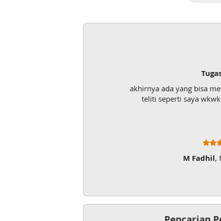
Tuga
akhirnya ada yang bisa m
teliti seperti saya wk
M Fadhil
,
Pencarian P