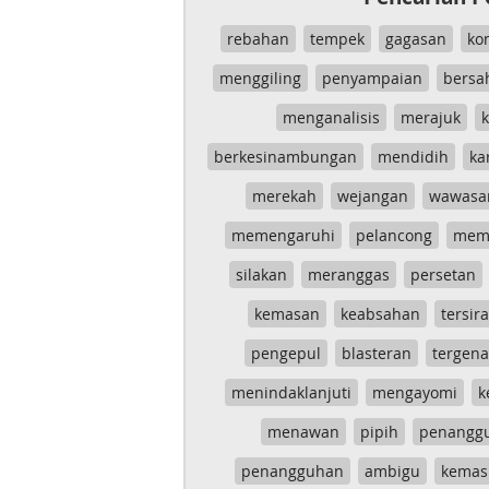
rebahan
tempek
gagasan
ko
menggiling
penyampaian
bersa
menganalisis
merajuk
k
berkesinambungan
mendidih
ka
merekah
wejangan
wawasa
memengaruhi
pelancong
mem
silakan
meranggas
persetan
kemasan
keabsahan
tersira
pengepul
blasteran
tergen
menindaklanjuti
mengayomi
k
menawan
pipih
penangg
penangguhan
ambigu
kemas