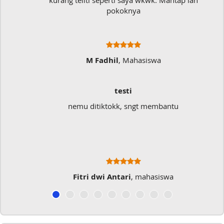
kurang teliti seperti saya wkwk. Mantap lah
pokoknya
M Fadhil
, Mahasiswa
testi
nemu ditiktokk, sngt membantu
Fitri dwi Antari
, mahasiswa