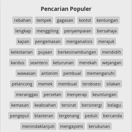
Pencarian Populer
rebahan
tempek
gagasan
kontol
kentungan
lengkap
menggiling
penyampaian
bersahaja
kajian
pengemasan
menganalisis
merajuk
kelestarian
pujaan
berkesinambungan
mendidih
kardus
seantero
keturunan
merekah
wejangan
wawasan
antonim
pembual
memengaruhi
pelancong
memek
membual
terobsesi
silakan
meranggas
persetan
menyerap
keuntungan
kemasan
keabsahan
tersirat
bersinergi
belagu
pengepul
blasteran
tergenang
peduli
bercanda
menindaklanjuti
mengayomi
kerukunan