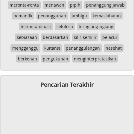
meronta-ronta
menawan
pipih
penanggung jawab
pemantik
penangguhan
ambigu
kemaslahatan
terkontaminasi
selulosa
terngiang-ngiang
kebiasaan
berdasarkan
silir-semilir
pelacur
mengganggu
kuitansi
penanggulangan
nasehat
berkenan
pengukuhan
menginterpretasikan
Pencarian Terakhir