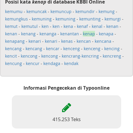
Posisi kata
kenap
di database KBBI Online
kemumu
-
kemuncak
-
kemuncup
-
kemundir
-
kemung
-
kemungkus
-
kemuning
-
kemuning
-
kemunting
-
kemurgi
-
kemut
-
kemutul
-
ken
-
ken
-
kena
-
kenaf
-
kenal
-
kenan
-
kenan
-
kenang
-
kenanga
-
kenantan
-
kenap
-
kenapa
-
kenapang
-
kenari
-
kenari
-
kenas
-
kencan
-
kencana
-
kencang
-
kencang
-
kencar
-
kenceng
-
kenceng
-
kencing
-
kencit
-
kencong
-
kencong
-
kencrang-kencring
-
kencreng
-
kencung
-
kencur
-
kendaga
-
kendak
Informasi Pengecekan di Typoonline
415.253 Teks