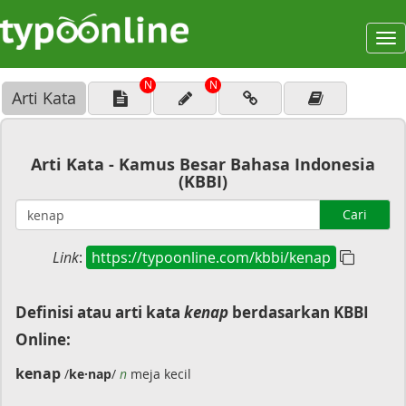
To
na
N
N
Arti Kata
Arti Kata - Kamus Besar Bahasa Indonesia
(KBBI)
Cari
Link
:
https://typoonline.com/kbbi/kenap
Definisi atau arti kata
kenap
berdasarkan KBBI
Online:
kenap
/
ke·nap
/
n
meja kecil