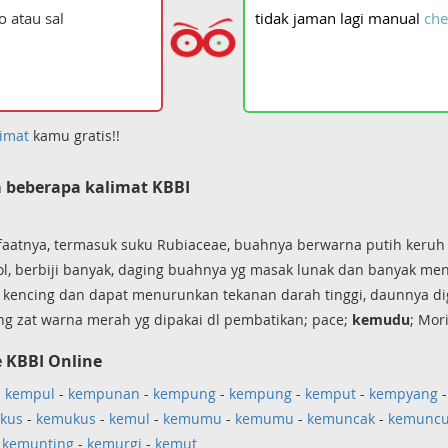
tidak
jaman
lagi
manual
che
imat
kamu gratis!!
 beberapa kalimat KBBI
aatnya, termasuk suku Rubiaceae, buahnya berwarna putih keruh 
ol, berbiji banyak, daging buahnya yg masak lunak dan banyak me
kencing dan dapat menurunkan tekanan darah tinggi, daunnya dig
g zat warna merah yg dipakai dl pembatikan; pace;
kemudu
; Mori
 KBBI Online
-
kempul
-
kempunan
-
kempung
-
kempung
-
kemput
-
kempyang
kus
-
kemukus
-
kemul
-
kemumu
-
kemumu
-
kemuncak
-
kemunc
-
kemunting
-
kemurgi
-
kemut