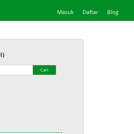
(current)
(current)
(curre
Masuk
Daftar
Blog
I)
Cari