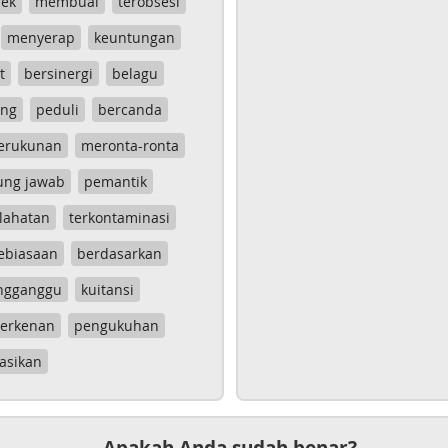
ek
membual
terobsesi
menyerap
keuntungan
t
bersinergi
belagu
ang
peduli
bercanda
erukunan
meronta-ronta
ung jawab
pemantik
lahatan
terkontaminasi
ebiasaan
berdasarkan
ngganggu
kuitansi
erkenan
pengukuhan
asikan