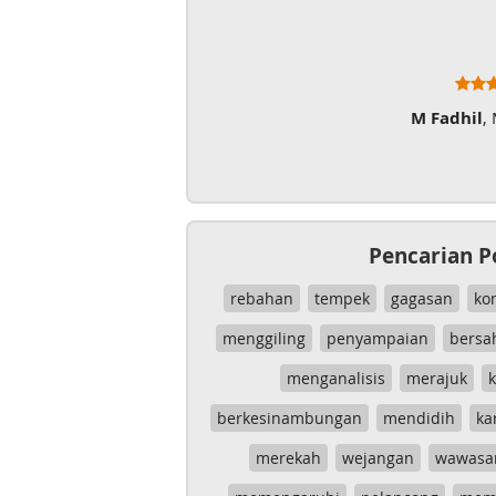
M Fadhil
,
Pencarian P
rebahan
tempek
gagasan
ko
menggiling
penyampaian
bersa
menganalisis
merajuk
k
berkesinambungan
mendidih
ka
merekah
wejangan
wawasa