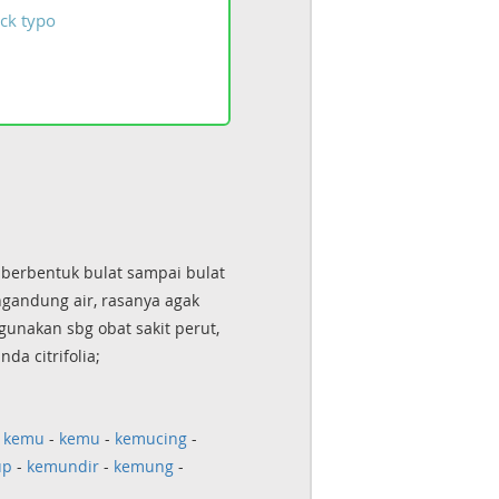
ck
typo
berbentuk bulat sampai bulat
ngandung air, rasanya agak
unakan sbg obat sakit perut,
nda citrifolia;
-
kemu
-
kemu
-
kemucing
-
up
-
kemundir
-
kemung
-