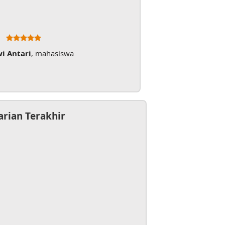
wi Antari
, mahasiswa
arian Terakhir