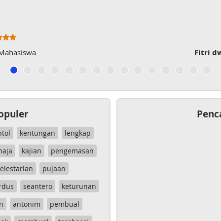
 Mahasiswa
Fitri d
opuler
Penc
ntol
kentungan
lengkap
haja
kajian
pengemasan
elestarian
pujaan
rdus
seantero
keturunan
n
antonim
pembual