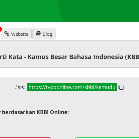
N
Website
Blog
rti Kata - Kamus Besar Bahasa Indonesia (KBB
Link
:
https://typoonline.com/kbbi/kemudu
u
berdasarkan KBBI Online: