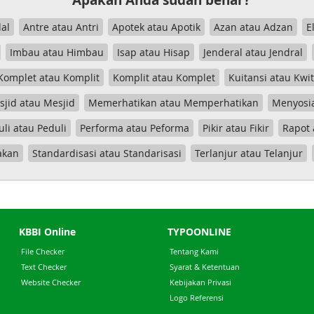
Apakah Anda sudah benar?
al
Antre atau Antri
Apotek atau Apotik
Azan atau Adzan
E
Imbau atau Himbau
Isap atau Hisap
Jenderal atau Jendral
Komplet atau Komplit
Komplit atau Komplet
Kuitansi atau Kwi
jid atau Mesjid
Memerhatikan atau Memperhatikan
Menyosia
uli atau Peduli
Performa atau Peforma
Pikir atau Fikir
Rapot 
akan
Standardisasi atau Standarisasi
Terlanjur atau Telanjur
KBBI Online
TYPOONLINE
File Checker
Tentang Kami
Text Checker
Syarat & Ketentuan
Website Checker
Kebijakan Privasi
Logo Referensi