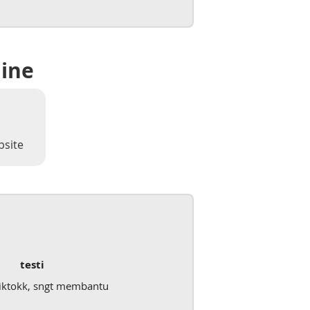
line
bsite
testi
iktokk, sngt membantu