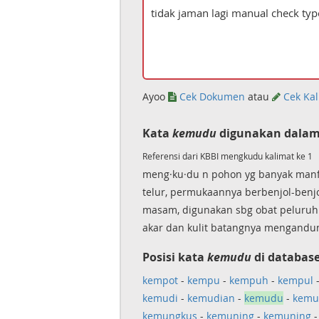
Ayoo
Cek Dokumen
atau
Cek Kal
Kata
kemudu
digunakan dalam
Referensi dari KBBI mengkudu kalimat ke 1
meng·ku·du n pohon yg banyak manf
telur, permukaannya berbenjol-benj
masam, digunakan sbg obat peluruh 
akar dan kulit batangnya mengandun
Posisi kata
kemudu
di database
kempot
-
kempu
-
kempuh
-
kempul
kemudi
-
kemudian
-
kemudu
-
kemu
kemungkus
-
kemuning
-
kemuning