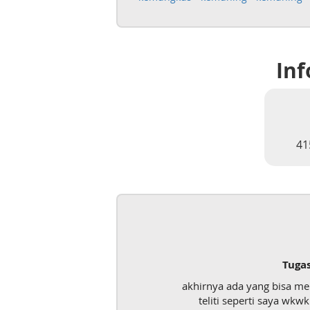
Inf
41
Tuga
akhirnya ada yang bisa m
teliti seperti saya wk