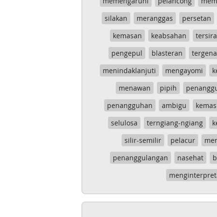
memengaruhi
pelancong
mem
silakan
meranggas
persetan
kemasan
keabsahan
tersira
pengepul
blasteran
tergen
menindaklanjuti
mengayomi
k
menawan
pipih
penangg
penangguhan
ambigu
kemas
selulosa
terngiang-ngiang
k
silir-semilir
pelacur
me
penanggulangan
nasehat
b
menginterpret