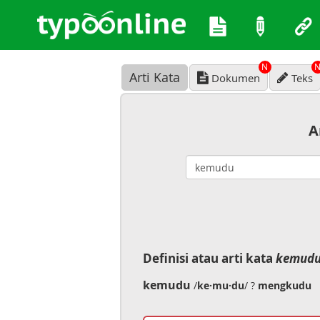
N
Arti Kata
Dokumen
Teks
A
Definisi atau arti kata
kemud
kemudu
/
ke·mu·du
/ ?
mengkudu