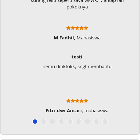
kurang teliti seperti saya wkwk. Mantap lah
pokoknya
M Fadhil
, Mahasiswa
testi
nemu ditiktokk, sngt membantu
Fitri dwi Antari
, mahasiswa