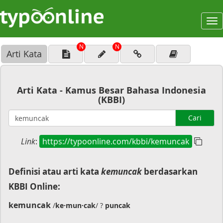
To
na
N
N
Arti Kata
Arti Kata - Kamus Besar Bahasa Indonesia
(KBBI)
Cari
Link
:
https://typoonline.com/kbbi/kemuncak
Definisi atau arti kata
kemuncak
berdasarkan
KBBI Online:
kemuncak
/
ke·mun·cak
/ ?
puncak