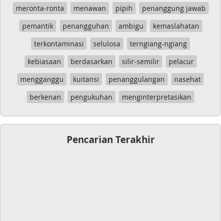
meronta-ronta
menawan
pipih
penanggung jawab
pemantik
penangguhan
ambigu
kemaslahatan
terkontaminasi
selulosa
terngiang-ngiang
kebiasaan
berdasarkan
silir-semilir
pelacur
mengganggu
kuitansi
penanggulangan
nasehat
berkenan
pengukuhan
menginterpretasikan
Pencarian Terakhir