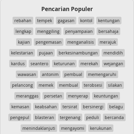
Pencarian Populer
rebahan
tempek
gagasan
kontol
kentungan
lengkap
menggiling
penyampaian
bersahaja
kajian
pengemasan
menganalisis
merajuk
kelestarian
pujaan
berkesinambungan
mendidih
kardus
seantero
keturunan
merekah
wejangan
wawasan
antonim
pembual
memengaruhi
pelancong
memek
membual
terobsesi
silakan
meranggas
persetan
menyerap
keuntungan
kemasan
keabsahan
tersirat
bersinergi
belagu
pengepul
blasteran
tergenang
peduli
bercanda
menindaklanjuti
mengayomi
kerukunan