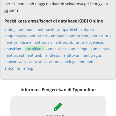
bertekanan lebih tinggi dp daerah sekitarnya pd ketinggian
yg sama
Posisi kata
antisiklonal
di database KBBI Online
anting
-
antinomi
-
antinovel
-
antipartikel
-
antipati
-
antipenawar
-
antipiretik
-
antipode
-
antiproton
-
antipruritik
-
antisemitisme
-
antisepsis
-
antiseptik
-
antisiklogenesis
-
antisiklon
-
antisiklonal
-
antisiklonis
-
antisimpul
-
antisipasi
-
antisipatif
-
antitank
-
antitesis
-
antitoksin
-
antitragus
-
antiwirawan
-
antizarah
-
antoi
-
antologi
-
antonim
-
antonimi
-
antop
Informasi Pengecekan di Typoonline