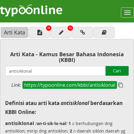
To
na
N
N
Arti Kata
Arti Kata - Kamus Besar Bahasa Indonesia
(KBBI)
Cari
Link
:
https://typoonline.com/kbbi/antisiklonal
Definisi atau arti kata
antisiklonal
berdasarkan
KBBI Online:
antisiklonal
/
an·ti·sik·lo·nal
/
1
a
berhubungan dng
antisiklon; mirip dng antisiklon;
2
n
daerah siklon daerah yg