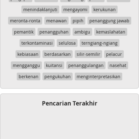
menindaklanjuti
mengayomi
kerukunan
meronta-ronta
menawan
pipih
penanggung jawab
pemantik
penangguhan
ambigu
kemaslahatan
terkontaminasi
selulosa
terngiang-ngiang
kebiasaan
berdasarkan
silir-semilir
pelacur
mengganggu
kuitansi
penanggulangan
nasehat
berkenan
pengukuhan
menginterpretasikan
Pencarian Terakhir