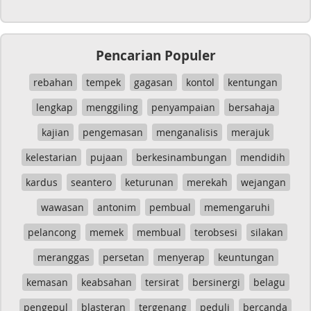
Pencarian Populer
rebahan
tempek
gagasan
kontol
kentungan
lengkap
menggiling
penyampaian
bersahaja
kajian
pengemasan
menganalisis
merajuk
kelestarian
pujaan
berkesinambungan
mendidih
kardus
seantero
keturunan
merekah
wejangan
wawasan
antonim
pembual
memengaruhi
pelancong
memek
membual
terobsesi
silakan
meranggas
persetan
menyerap
keuntungan
kemasan
keabsahan
tersirat
bersinergi
belagu
pengepul
blasteran
tergenang
peduli
bercanda