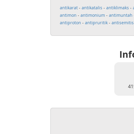
antikarat
-
antikatalis
-
antiklimaks
-
antimon
-
antimonium
-
antimuntah
antiproton
-
antipruritik
-
antisemiti
Inf
41