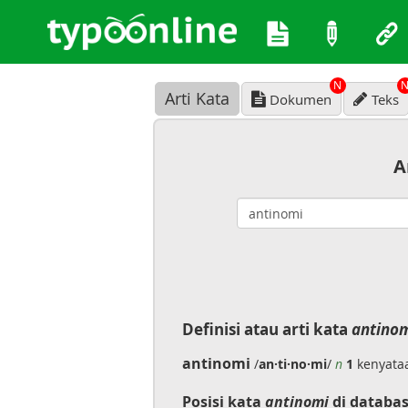
N
Arti Kata
Dokumen
Teks
A
Definisi atau arti kata
antino
antinomi
/
an·ti·no·mi
/
n
1
kenyataa
Posisi kata
antinomi
di databas