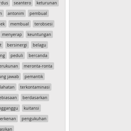
rdus
seantero
keturunan
n
antonim
pembual
ek
membual
terobsesi
menyerap
keuntungan
t
bersinergi
belagu
ang
peduli
bercanda
erukunan
meronta-ronta
ung jawab
pemantik
lahatan
terkontaminasi
ebiasaan
berdasarkan
ngganggu
kuitansi
erkenan
pengukuhan
asikan