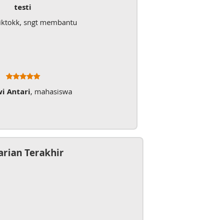
testi
iktokk, sngt membantu
wi Antari
, mahasiswa
arian Terakhir