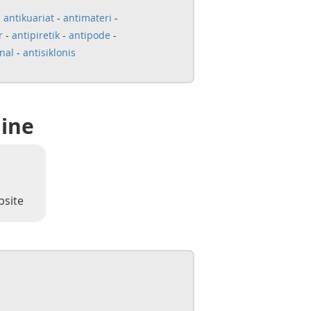
-
antikuariat
-
antimateri
-
r
-
antipiretik
-
antipode
-
onal
-
antisiklonis
line
bsite