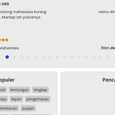
s UAS
enolong mahasiswa kurang
nemu dit
wk. Mantap lah pokoknya
 Mahasiswa
Fitri d
opuler
Penc
ntol
kentungan
lengkap
haja
kajian
pengemasan
elestarian
pujaan