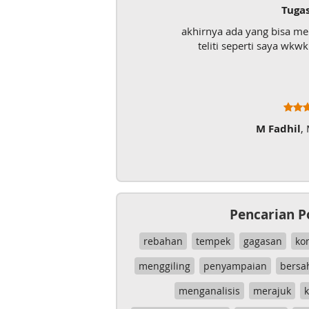
Tuga
akhirnya ada yang bisa m
teliti seperti saya wk
M Fadhil
,
Pencarian P
rebahan
tempek
gagasan
ko
menggiling
penyampaian
bersa
menganalisis
merajuk
k