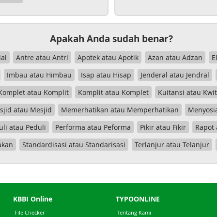
Apakah Anda sudah benar?
al
Antre atau Antri
Apotek atau Apotik
Azan atau Adzan
E
Imbau atau Himbau
Isap atau Hisap
Jenderal atau Jendral
Komplet atau Komplit
Komplit atau Komplet
Kuitansi atau Kwi
jid atau Mesjid
Memerhatikan atau Memperhatikan
Menyosia
uli atau Peduli
Performa atau Peforma
Pikir atau Fikir
Rapot 
akan
Standardisasi atau Standarisasi
Terlanjur atau Telanjur
KBBI Online
TYPOONLINE
File Checker
Tentang Kami