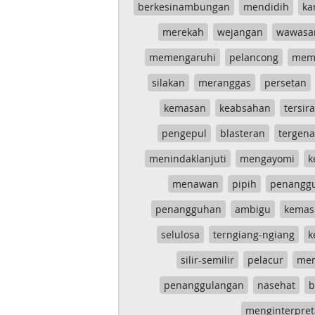
berkesinambungan
mendidih
ka
merekah
wejangan
wawasa
memengaruhi
pelancong
mem
silakan
meranggas
persetan
kemasan
keabsahan
tersira
pengepul
blasteran
tergen
menindaklanjuti
mengayomi
k
menawan
pipih
penangg
penangguhan
ambigu
kemas
selulosa
terngiang-ngiang
k
silir-semilir
pelacur
me
penanggulangan
nasehat
b
menginterpret