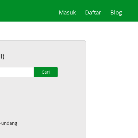
(current)
(current)
(curre
Masuk
Daftar
Blog
I)
Cari
g-undang