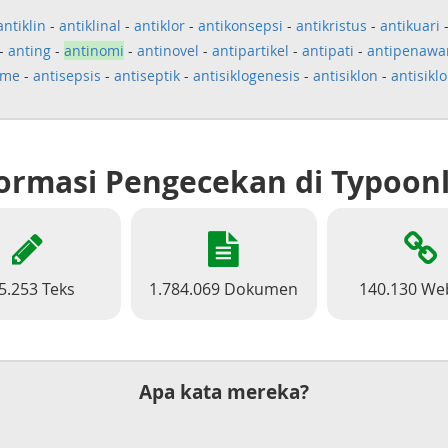
antiklin
-
antiklinal
-
antiklor
-
antikonsepsi
-
antikristus
-
antikuari
-
anting
-
antinomi
-
antinovel
-
antipartikel
-
antipati
-
antipenawa
sme
-
antisepsis
-
antiseptik
-
antisiklogenesis
-
antisiklon
-
antisikl
ormasi Pengecekan di Typoon
5.253 Teks
1.784.069 Dokumen
140.130 We
Apa kata mereka?