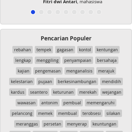
Fitri dwi Antari
, mahasiswa
Pencarian Populer
rebahan
tempek
gagasan
kontol
kentungan
lengkap
menggiling
penyampaian
bersahaja
kajian
pengemasan
menganalisis
merajuk
kelestarian
pujaan
berkesinambungan
mendidih
kardus
seantero
keturunan
merekah
wejangan
wawasan
antonim
pembual
memengaruhi
pelancong
memek
membual
terobsesi
silakan
meranggas
persetan
menyerap
keuntungan