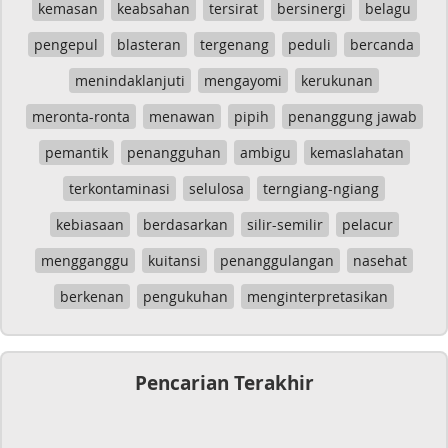
kemasan
keabsahan
tersirat
bersinergi
belagu
pengepul
blasteran
tergenang
peduli
bercanda
menindaklanjuti
mengayomi
kerukunan
meronta-ronta
menawan
pipih
penanggung jawab
pemantik
penangguhan
ambigu
kemaslahatan
terkontaminasi
selulosa
terngiang-ngiang
kebiasaan
berdasarkan
silir-semilir
pelacur
mengganggu
kuitansi
penanggulangan
nasehat
berkenan
pengukuhan
menginterpretasikan
Pencarian Terakhir