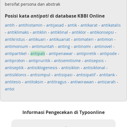
bersifat persona dan abstrak
Posisi kata
antipati
di database KBBI Online
antih
-
antihistamin
-
antijasad
-
antik
-
antikarat
-
antikatalis
-
antiklimaks
-
antiklin
-
antiklinal
-
antiklor
-
antikonsepsi
-
antikristus
-
antikuari
-
antikuariat
-
antimateri
-
antimon
-
antimonium
-
antimuntah
-
anting
-
antinomi
-
antinovel
-
antipartikel
-
antipati
-
antipenawar
-
antipiretik
-
antipode
-
antiproton
-
antipruritik
-
antisemitisme
-
antisepsis
-
antiseptik
-
antisiklogenesis
-
antisiklon
-
antisiklonal
-
antisiklonis
-
antisimpul
-
antisipasi
-
antisipatif
-
antitank
-
antitesis
-
antitoksin
-
antitragus
-
antiwirawan
-
antizarah
-
antoi
Informasi Pengecekan di Typoonline