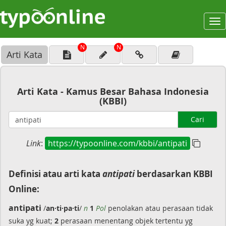
To
na
N
N
Arti Kata
Arti Kata - Kamus Besar Bahasa Indonesia
(KBBI)
Cari
Link
:
https://typoonline.com/kbbi/antipati
Definisi atau arti kata
antipati
berdasarkan KBBI
Online:
antipati
/
an·ti·pa·ti
/
n
1
Pol
penolakan atau perasaan tidak
suka yg kuat;
2
perasaan menentang objek tertentu yg