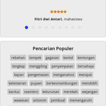
Fitri dwi Antari
, mahasiswa
Pencarian Populer
rebahan
tempek
gagasan
kontol
kentungan
lengkap
menggiling
penyampaian
bersahaja
kajian
pengemasan
menganalisis
merajuk
kelestarian
pujaan
berkesinambungan
mendidih
kardus
seantero
keturunan
merekah
wejangan
wawasan
antonim
pembual
memengaruhi