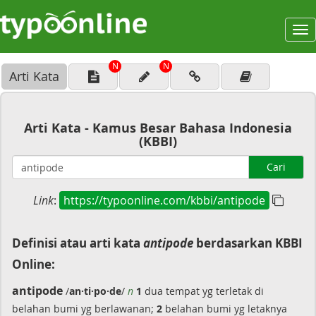
To
na
N
N
Arti Kata
Arti Kata - Kamus Besar Bahasa Indonesia
(KBBI)
Cari
Link
:
https://typoonline.com/kbbi/antipode
Definisi atau arti kata
antipode
berdasarkan KBBI
Online:
antipode
/
an·ti·po·de
/
n
1
dua tempat yg terletak di
belahan bumi yg berlawanan;
2
belahan bumi yg letaknya