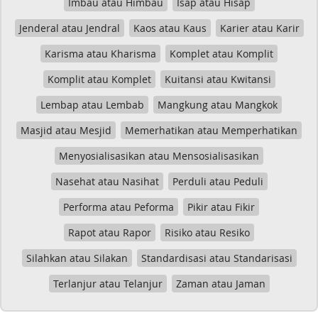
Imbau atau Himbau
Isap atau Hisap
Jenderal atau Jendral
Kaos atau Kaus
Karier atau Karir
Karisma atau Kharisma
Komplet atau Komplit
Komplit atau Komplet
Kuitansi atau Kwitansi
Lembap atau Lembab
Mangkung atau Mangkok
Masjid atau Mesjid
Memerhatikan atau Memperhatikan
Menyosialisasikan atau Mensosialisasikan
Nasehat atau Nasihat
Perduli atau Peduli
Performa atau Peforma
Pikir atau Fikir
Rapot atau Rapor
Risiko atau Resiko
Silahkan atau Silakan
Standardisasi atau Standarisasi
Terlanjur atau Telanjur
Zaman atau Jaman