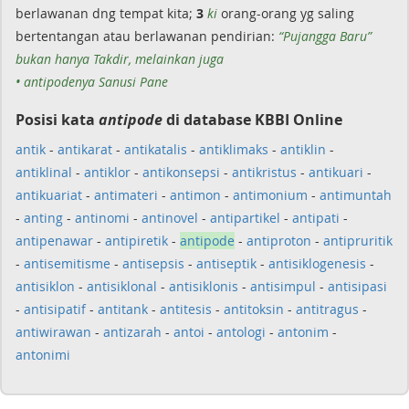
berlawanan dng tempat kita;
3
ki
orang-orang yg saling
bertentangan atau berlawanan pendirian:
“Pujangga Baru”
bukan hanya Takdir, melainkan juga
• antipodenya Sanusi Pane
Posisi kata
antipode
di database KBBI Online
antik
-
antikarat
-
antikatalis
-
antiklimaks
-
antiklin
-
antiklinal
-
antiklor
-
antikonsepsi
-
antikristus
-
antikuari
-
antikuariat
-
antimateri
-
antimon
-
antimonium
-
antimuntah
-
anting
-
antinomi
-
antinovel
-
antipartikel
-
antipati
-
antipenawar
-
antipiretik
-
antipode
-
antiproton
-
antipruritik
-
antisemitisme
-
antisepsis
-
antiseptik
-
antisiklogenesis
-
antisiklon
-
antisiklonal
-
antisiklonis
-
antisimpul
-
antisipasi
-
antisipatif
-
antitank
-
antitesis
-
antitoksin
-
antitragus
-
antiwirawan
-
antizarah
-
antoi
-
antologi
-
antonim
-
antonimi