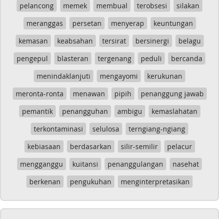
pelancong
memek
membual
terobsesi
silakan
meranggas
persetan
menyerap
keuntungan
kemasan
keabsahan
tersirat
bersinergi
belagu
pengepul
blasteran
tergenang
peduli
bercanda
menindaklanjuti
mengayomi
kerukunan
meronta-ronta
menawan
pipih
penanggung jawab
pemantik
penangguhan
ambigu
kemaslahatan
terkontaminasi
selulosa
terngiang-ngiang
kebiasaan
berdasarkan
silir-semilir
pelacur
mengganggu
kuitansi
penanggulangan
nasehat
berkenan
pengukuhan
menginterpretasikan