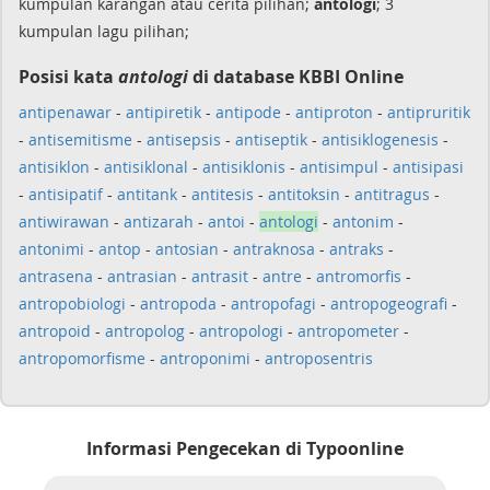
kumpulan karangan atau cerita pilihan;
antologi
; 3
kumpulan lagu pilihan;
Posisi kata
antologi
di database KBBI Online
antipenawar
-
antipiretik
-
antipode
-
antiproton
-
antipruritik
-
antisemitisme
-
antisepsis
-
antiseptik
-
antisiklogenesis
-
antisiklon
-
antisiklonal
-
antisiklonis
-
antisimpul
-
antisipasi
-
antisipatif
-
antitank
-
antitesis
-
antitoksin
-
antitragus
-
antiwirawan
-
antizarah
-
antoi
-
antologi
-
antonim
-
antonimi
-
antop
-
antosian
-
antraknosa
-
antraks
-
antrasena
-
antrasian
-
antrasit
-
antre
-
antromorfis
-
antropobiologi
-
antropoda
-
antropofagi
-
antropogeografi
-
antropoid
-
antropolog
-
antropologi
-
antropometer
-
antropomorfisme
-
antroponimi
-
antroposentris
Informasi Pengecekan di Typoonline