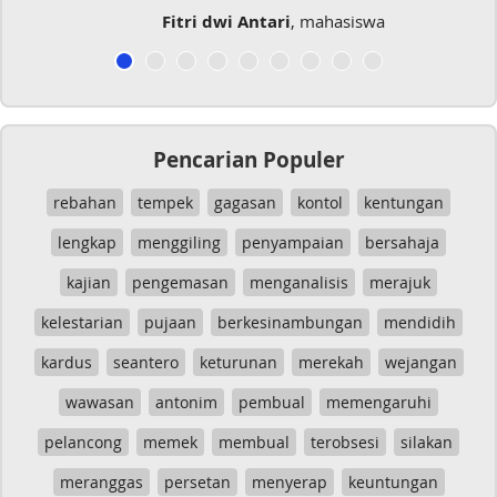
Fitri dwi Antari
, mahasiswa
Pencarian Populer
rebahan
tempek
gagasan
kontol
kentungan
lengkap
menggiling
penyampaian
bersahaja
kajian
pengemasan
menganalisis
merajuk
kelestarian
pujaan
berkesinambungan
mendidih
kardus
seantero
keturunan
merekah
wejangan
wawasan
antonim
pembual
memengaruhi
pelancong
memek
membual
terobsesi
silakan
meranggas
persetan
menyerap
keuntungan