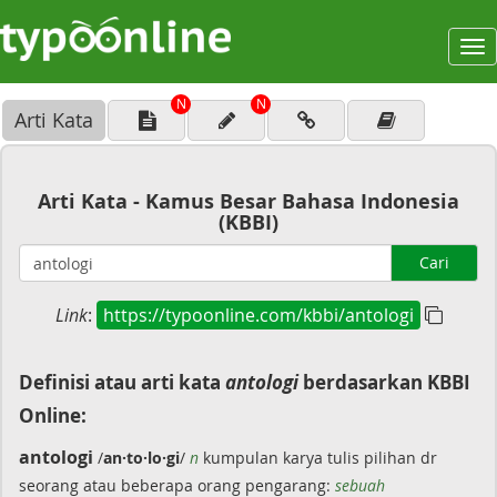
To
na
N
N
Arti Kata
Arti Kata - Kamus Besar Bahasa Indonesia
(KBBI)
Cari
Link
:
https://typoonline.com/kbbi/antologi
Definisi atau arti kata
antologi
berdasarkan KBBI
Online:
antologi
/
an·to·lo·gi
/
n
kumpulan karya tulis pilihan dr
seorang atau beberapa orang pengarang:
sebuah