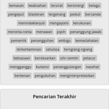
kemasan
keabsahan
tersirat
bersinergi
belagu
pengepul
blasteran
tergenang
peduli
bercanda
menindaklanjuti
mengayomi
kerukunan
meronta-ronta
menawan
pipih
penanggung jawab
pemantik
penangguhan
ambigu
kemaslahatan
terkontaminasi
selulosa
terngiang-ngiang
kebiasaan
berdasarkan
silir-semilir
pelacur
mengganggu
kuitansi
penanggulangan
nasehat
berkenan
pengukuhan
menginterpretasikan
Pencarian Terakhir