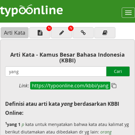
To
na
N
N
Arti Kata
Arti Kata - Kamus Besar Bahasa Indonesia
(KBBI)
Cari
Link
:
https://typoonline.com/kbbi/yang
Definisi atau arti kata
yang
berdasarkan KBBI
Online:
1
yang 1
p
kata untuk menyatakan bahwa kata atau kalimat yg
berikut diutamakan atau dibedakan dr yg lain:
orang