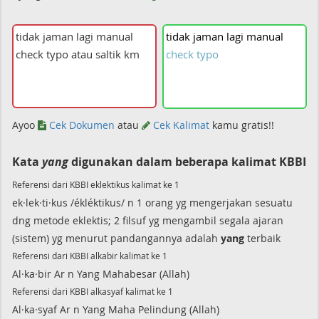
tidak
jaman
lagi
manual
check
typo
Ayoo
Cek Dokumen
atau
Cek Kalimat
kamu gratis!!
Kata
yang
digunakan dalam beberapa kalimat KBBI
Referensi dari KBBI eklektikus kalimat ke 1
ek·lek·ti·kus /ékléktikus/ n 1 orang yg mengerjakan sesuatu
dng metode eklektis; 2 filsuf yg mengambil segala ajaran
(sistem) yg menurut pandangannya adalah
yang
terbaik
Referensi dari KBBI alkabir kalimat ke 1
Al·ka·bir Ar n Yang Mahabesar (Allah)
Referensi dari KBBI alkasyaf kalimat ke 1
Al·ka·syaf Ar n Yang Maha Pelindung (Allah)