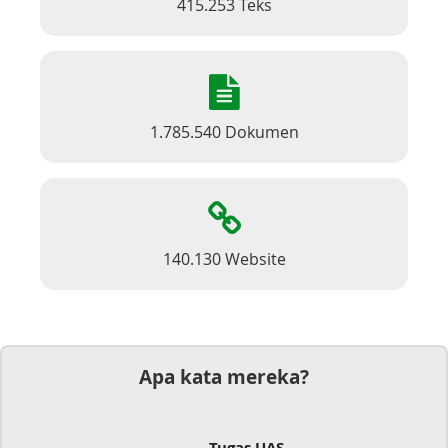
415.253 Teks
1.785.540 Dokumen
140.130 Website
Apa kata mereka?
as UAS
Dokumen