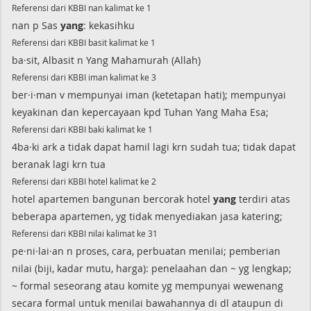
Referensi dari KBBI nan kalimat ke 1
nan p Sas
yang
: kekasihku
Referensi dari KBBI basit kalimat ke 1
ba·sit, Albasit n Yang Mahamurah (Allah)
Referensi dari KBBI iman kalimat ke 3
ber·i·man v mempunyai iman (ketetapan hati); mempunyai
keyakinan dan kepercayaan kpd Tuhan Yang Maha Esa;
Referensi dari KBBI baki kalimat ke 1
4ba·ki ark a tidak dapat hamil lagi krn sudah tua; tidak dapat
beranak lagi krn tua
Referensi dari KBBI hotel kalimat ke 2
hotel apartemen bangunan bercorak hotel
yang
terdiri atas
beberapa apartemen, yg tidak menyediakan jasa katering;
Referensi dari KBBI nilai kalimat ke 31
pe·ni·lai·an n proses, cara, perbuatan menilai; pemberian
nilai (biji, kadar mutu, harga): penelaahan dan ~ yg lengkap;
~ formal seseorang atau komite yg mempunyai wewenang
secara formal untuk menilai bawahannya di dl ataupun di