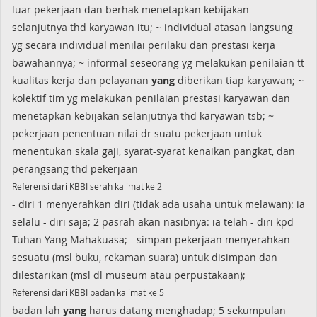
luar pekerjaan dan berhak menetapkan kebijakan
selanjutnya thd karyawan itu; ~ individual atasan langsung
yg secara individual menilai perilaku dan prestasi kerja
bawahannya; ~ informal seseorang yg melakukan penilaian tt
kualitas kerja dan pelayanan
yang
diberikan tiap karyawan; ~
kolektif tim yg melakukan penilaian prestasi karyawan dan
menetapkan kebijakan selanjutnya thd karyawan tsb; ~
pekerjaan penentuan nilai dr suatu pekerjaan untuk
menentukan skala gaji, syarat-syarat kenaikan pangkat, dan
perangsang thd pekerjaan
Referensi dari KBBI serah kalimat ke 2
- diri 1 menyerahkan diri (tidak ada usaha untuk melawan): ia
selalu - diri saja; 2 pasrah akan nasibnya: ia telah - diri kpd
Tuhan Yang Mahakuasa; - simpan pekerjaan menyerahkan
sesuatu (msl buku, rekaman suara) untuk disimpan dan
dilestarikan (msl dl museum atau perpustakaan);
Referensi dari KBBI badan kalimat ke 5
badan lah
yang
harus datang menghadap; 5 sekumpulan