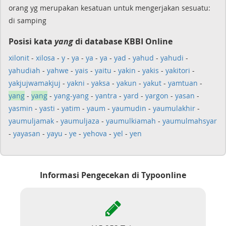
orang yg merupakan kesatuan untuk mengerjakan sesuatu:
di samping
Posisi kata
yang
di database KBBI Online
xilonit
-
xilosa
-
y
-
ya
-
ya
-
ya
-
yad
-
yahud
-
yahudi
-
yahudiah
-
yahwe
-
yais
-
yaitu
-
yakin
-
yakis
-
yakitori
-
yakjujwamakjuj
-
yakni
-
yaksa
-
yakun
-
yakut
-
yamtuan
-
yang
-
yang
-
yang-yang
-
yantra
-
yard
-
yargon
-
yasan
-
yasmin
-
yasti
-
yatim
-
yaum
-
yaumudin
-
yaumulakhir
-
yaumuljamak
-
yaumuljaza
-
yaumulkiamah
-
yaumulmahsyar
-
yayasan
-
yayu
-
ye
-
yehova
-
yel
-
yen
Informasi Pengecekan di Typoonline