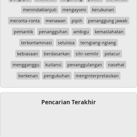
menindaklanjuti
mengayomi
kerukunan
meronta-ronta
menawan
pipih
penanggung jawab
pemantik
penangguhan
ambigu
kemaslahatan
terkontaminasi
selulosa
terngiang-ngiang
kebiasaan
berdasarkan
silir-semilir
pelacur
mengganggu
kuitansi
penanggulangan
nasehat
berkenan
pengukuhan
menginterpretasikan
Pencarian Terakhir