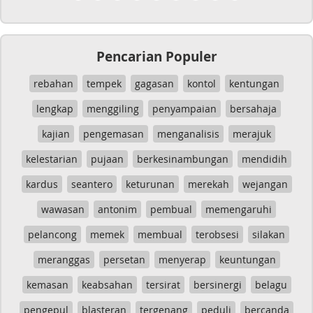
Pencarian Populer
rebahan
tempek
gagasan
kontol
kentungan
lengkap
menggiling
penyampaian
bersahaja
kajian
pengemasan
menganalisis
merajuk
kelestarian
pujaan
berkesinambungan
mendidih
kardus
seantero
keturunan
merekah
wejangan
wawasan
antonim
pembual
memengaruhi
pelancong
memek
membual
terobsesi
silakan
meranggas
persetan
menyerap
keuntungan
kemasan
keabsahan
tersirat
bersinergi
belagu
pengepul
blasteran
tergenang
peduli
bercanda