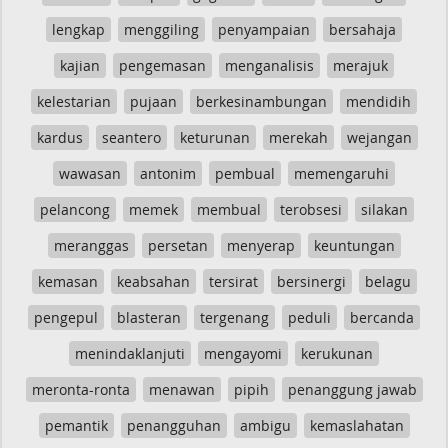
lengkap
menggiling
penyampaian
bersahaja
kajian
pengemasan
menganalisis
merajuk
kelestarian
pujaan
berkesinambungan
mendidih
kardus
seantero
keturunan
merekah
wejangan
wawasan
antonim
pembual
memengaruhi
pelancong
memek
membual
terobsesi
silakan
meranggas
persetan
menyerap
keuntungan
kemasan
keabsahan
tersirat
bersinergi
belagu
pengepul
blasteran
tergenang
peduli
bercanda
menindaklanjuti
mengayomi
kerukunan
meronta-ronta
menawan
pipih
penanggung jawab
pemantik
penangguhan
ambigu
kemaslahatan