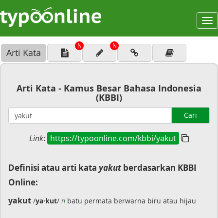
To
na
N
N
Arti Kata
Arti Kata - Kamus Besar Bahasa Indonesia
(KBBI)
Cari
Link
:
https://typoonline.com/kbbi/yakut
Definisi atau arti kata
yakut
berdasarkan KBBI
Online:
yakut
/
ya·kut
/
n
batu permata berwarna biru atau hijau