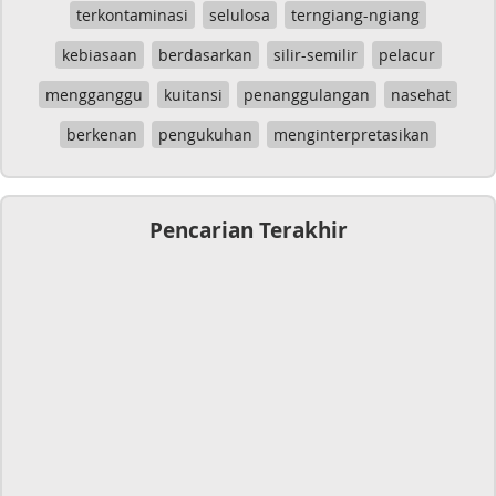
terkontaminasi
selulosa
terngiang-ngiang
kebiasaan
berdasarkan
silir-semilir
pelacur
mengganggu
kuitansi
penanggulangan
nasehat
berkenan
pengukuhan
menginterpretasikan
Pencarian Terakhir