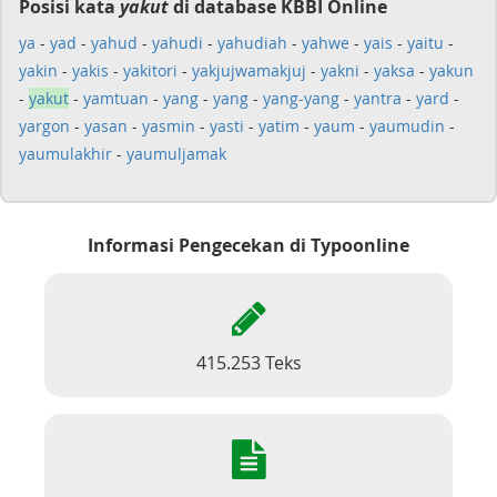
Posisi kata
yakut
di database KBBI Online
ya
-
yad
-
yahud
-
yahudi
-
yahudiah
-
yahwe
-
yais
-
yaitu
-
yakin
-
yakis
-
yakitori
-
yakjujwamakjuj
-
yakni
-
yaksa
-
yakun
-
yakut
-
yamtuan
-
yang
-
yang
-
yang-yang
-
yantra
-
yard
-
yargon
-
yasan
-
yasmin
-
yasti
-
yatim
-
yaum
-
yaumudin
-
yaumulakhir
-
yaumuljamak
Informasi Pengecekan di Typoonline
415.253 Teks