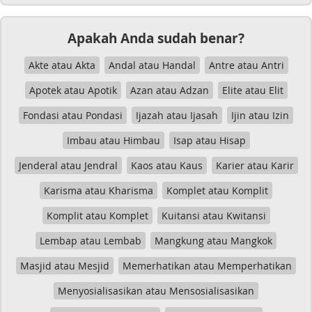
Apakah Anda sudah benar?
Akte atau Akta
Andal atau Handal
Antre atau Antri
Apotek atau Apotik
Azan atau Adzan
Elite atau Elit
Fondasi atau Pondasi
Ijazah atau Ijasah
Ijin atau Izin
Imbau atau Himbau
Isap atau Hisap
Jenderal atau Jendral
Kaos atau Kaus
Karier atau Karir
Karisma atau Kharisma
Komplet atau Komplit
Komplit atau Komplet
Kuitansi atau Kwitansi
Lembap atau Lembab
Mangkung atau Mangkok
Masjid atau Mesjid
Memerhatikan atau Memperhatikan
Menyosialisasikan atau Mensosialisasikan