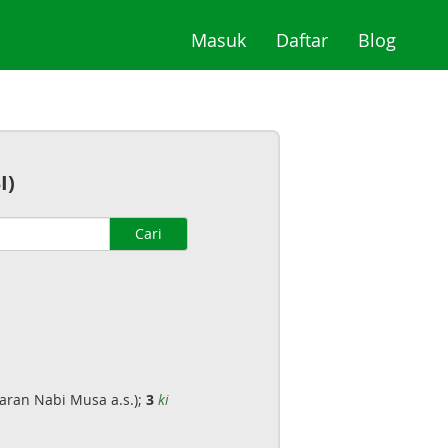
(current)
(current)
(curre
Masuk
Daftar
Blog
I)
Cari
jaran Nabi Musa a.s.);
3
ki