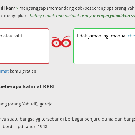
di·kan
/
v
menganggap (memandang dsb) seseorang spt orang Yahudi
); mengejikan:
hatinya tidak rela melihat orang
memperyahudikan
sa
tidak
jaman
lagi
manual
che
imat
kamu gratis!!
beberapa kalimat KBBI
ng (orang Yahudi); gereja
inya suatu bangsa yg tersebar di berbagai penjuru dunia dan bangs
l berdiri pd tahun 1948