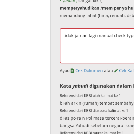
• yahudi ,
sangat kikir;
memperyahudikan
/
mem·per·ya·hu·
memandang jahat (hina, rendah, dsb
Ayoo
Cek Dokumen
atau
Cek Kal
Kata
yahudi
digunakan dalam 
Referensi dari KBBI biah kalimat ke 1
bi·ah ark n (rumah) tempat sembahya
Referensi dari KBBI diaspora kalimat ke 1
di·as·po·ra n Pol masa tercerai-bera
bangsa Yahudi sebelum negara Israe
Referensi dari KBBI taurat kalimat ke 1