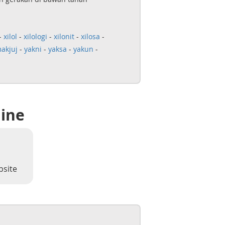
-
xilol
-
xilologi
-
xilonit
-
xilosa
-
akjuj
-
yakni
-
yaksa
-
yakun
-
line
bsite