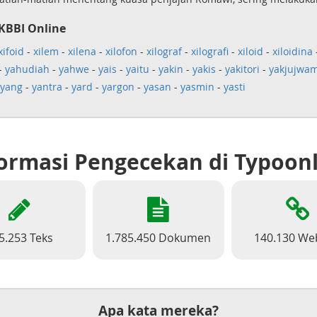
KBBI Online
xifoid
-
xilem
-
xilena
-
xilofon
-
xilograf
-
xilografi
-
xiloid
-
xiloidina
-
yahudiah
-
yahwe
-
yais
-
yaitu
-
yakin
-
yakis
-
yakitori
-
yakjujwam
-yang
-
yantra
-
yard
-
yargon
-
yasan
-
yasmin
-
yasti
ormasi Pengecekan di Typoon
5.253 Teks
1.785.450 Dokumen
140.130 We
Apa kata mereka?