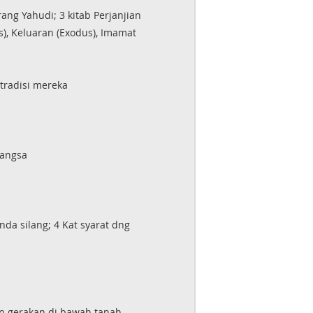
ang Yahudi; 3 kitab Perjanjian
s), Keluaran (Exodus), Imamat
tradisi mereka
bangsa
nda silang; 4 Kat syarat dng
an gerakan di bawah tanah