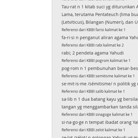
Tau·rat n 1 kitab suci yg diturunkan
Lama, terutama Pentateuch (lima buah
(Letviticus), Bilangan (Numeri), da
Referensi dari KBBI farisi kalimat ke 1
fa·ri·si n penganut aliran agama Ya
Referensi dari KBBI rabi kalimat ke 2
rabi; 2 pendeta agama Yahudi
Referensi dari KBBI pogrom kalimat ke 1
pog·rom n 1 pembunuhan besar-besa
Referensi dari KBBI semitisme kalimat ke 1
se·mit·is·me /sémitisme/ n politik
Referensi dari KBBI salib kalimat ke 1
sa·lib n 1 dua batang kayu yg bersil
tangan yg menggambarkan tanda si
Referensi dari KBBI sinagoge kalimat ke 1
si·na·go·ge n tempat ibadat orang Ya
Referensi dari KBBI zelot kalimat ke 1
ze·lot /zélot/ n golongan Yahudi y