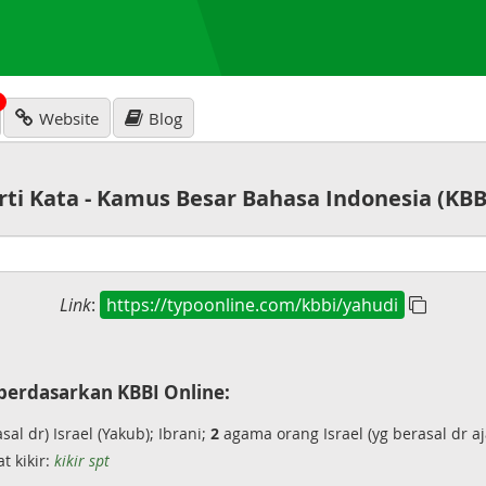
N
Website
Blog
rti Kata - Kamus Besar Bahasa Indonesia (KBB
Link
:
https://typoonline.com/kbbi/yahudi
berdasarkan KBBI Online:
al dr) Israel (Yakub); Ibrani;
2
agama orang Israel (yg berasal dr a
t kikir:
kikir spt