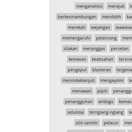
menganalisis
merajuk
k
berkesinambungan
mendidih
ka
merekah
wejangan
wawasa
memengaruhi
pelancong
mem
silakan
meranggas
persetan
kemasan
keabsahan
tersira
pengepul
blasteran
tergen
menindaklanjuti
mengayomi
k
menawan
pipih
penangg
penangguhan
ambigu
kemas
selulosa
terngiang-ngiang
k
silir-semilir
pelacur
me