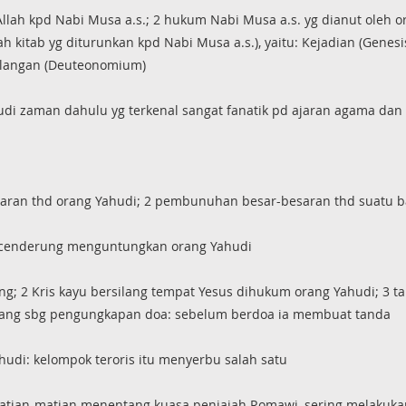
 Allah kpd Nabi Musa a.s.; 2 hukum Nabi Musa a.s. yg dianut oleh or
 kitab yg diturunkan kpd Nabi Musa a.s.), yaitu: Kejadian (Genesi
n Ulangan (Deuteonomium)
hudi zaman dahulu yg terkenal sangat fanatik pd ajaran agama dan 
ran thd orang Yahudi; 2 pembunuhan besar-besaran thd suatu 
 yg cenderung menguntungkan orang Yahudi
ang; 2 Kris kayu bersilang tempat Yesus dihukum orang Yahudi; 3 ta
lang sbg pengungkapan doa: sebelum berdoa ia membuat tanda
hudi: kelompok teroris itu menyerbu salah satu
g matian-matian menentang kuasa penjajah Romawi, sering melakuk