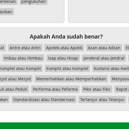
erkenan
pengukuhan
asikan
Apakah Anda sudah benar?
al
Antre atau Antri
Apotek atau Apotik
Azan atau Adzan
E
Imbau atau Himbau
Isap atau Hisap
Jenderal atau Jendral
Komplet atau Komplit
Komplit atau Komplet
Kuitansi atau Kwi
jid atau Mesjid
Memerhatikan atau Memperhatikan
Menyosia
uli atau Peduli
Performa atau Peforma
Pikir atau Fikir
Rapot 
akan
Standardisasi atau Standarisasi
Terlanjur atau Telanjur