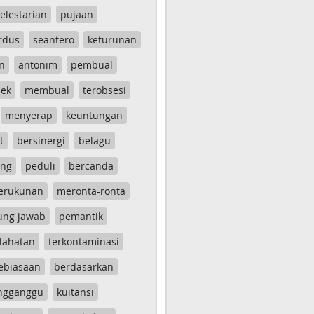
elestarian
pujaan
rdus
seantero
keturunan
n
antonim
pembual
ek
membual
terobsesi
menyerap
keuntungan
t
bersinergi
belagu
ang
peduli
bercanda
erukunan
meronta-ronta
ung jawab
pemantik
lahatan
terkontaminasi
ebiasaan
berdasarkan
ngganggu
kuitansi