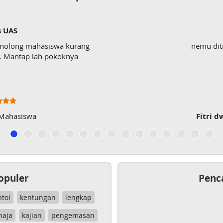
testi
iswa kurang
nemu ditiktokk, sngt 
 pokoknya
Fitri dwi Antari
, ma
opuler
Penc
ntol
kentungan
lengkap
haja
kajian
pengemasan