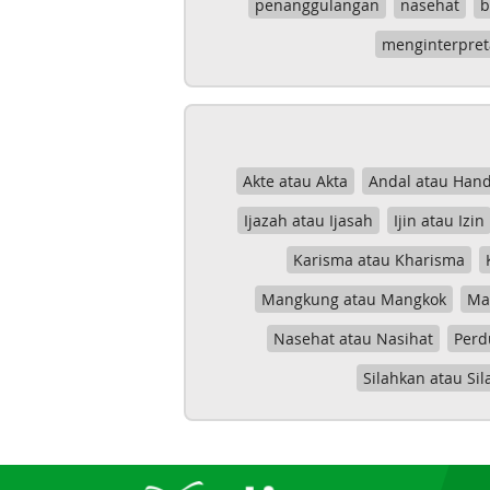
penanggulangan
nasehat
b
menginterpret
Akte atau Akta
Andal atau Hand
Ijazah atau Ijasah
Ijin atau Izin
Karisma atau Kharisma
Mangkung atau Mangkok
Mas
Nasehat atau Nasihat
Perd
Silahkan atau Sil