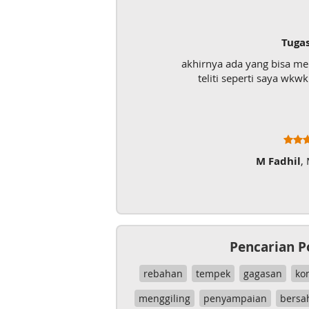
Tugas UAS
akhirnya ada yang bisa menolong mahas
teliti seperti saya wkwk. Mantap lah
M Fadhil
, Mahasiswa
Pencarian P
rebahan
tempek
gagasan
ko
menggiling
penyampaian
bersa