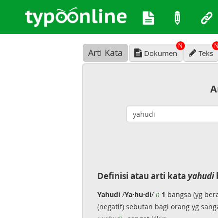
N
Arti Kata
Dokumen
Teks
A
Definisi atau arti kata
yahudi
Yahudi
/
Ya·hu·di
/
n
1
bangsa (yg beras
(negatif) sebutan bagi orang yg sanga